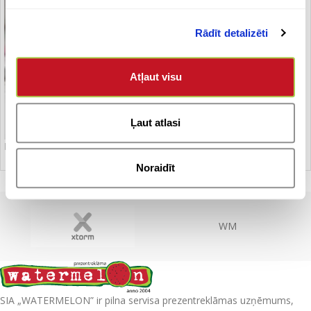
Rādīt detalizēti
Atļaut visu
Ļaut atlasi
Piezīmju lapas
Noraidīt
WM
SIA „WATERMELON” ir pilna servisa prezentreklāmas uzņēmums,