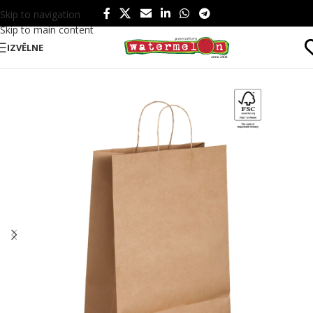
Skip to navigation
Skip to main content
IZVĒLNE
Sākums
/
Produkti
/
Birojam
/
Poligrāfija
/
Papīra maisiņi