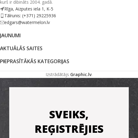
kurš ir dibināts 2004. gadā.
Rīga, Aizputes iela 1, K-5
Tālrunis: (+371) 29225936
edgars@watermelon.lv
JAUNUMI
AKTUĀLĀS SAITES
PIEPRASĪTĀKĀS KATEGORIJAS
Izstrādātājs
Graphic.lv
.
SVEIKS,
REĢISTRĒJIES