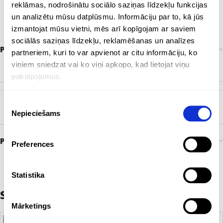
reklāmas, nodrošinātu sociālo saziņas līdzekļu funkcijas
un analizētu mūsu datplūsmu. Informāciju par to, kā jūs
izmantojat mūsu vietni, mēs arī kopīgojam ar saviem
sociālās saziņas līdzekļu, reklamēšanas un analīzes
Papildu informācija
partneriem, kuri to var apvienot ar citu informāciju, ko
viņiem sniedzat vai ko viņi apkopo, kad lietojat viņu
KRĀSA
Dabisks
pakalpojumus.
Piekrišanas
ZĪMOLS
Bez zīmola
Nepieciešams
izvēle
Preces pasūtīšana un piegāde
Preferences
Statistika
Saistītie produkti
Mārketings