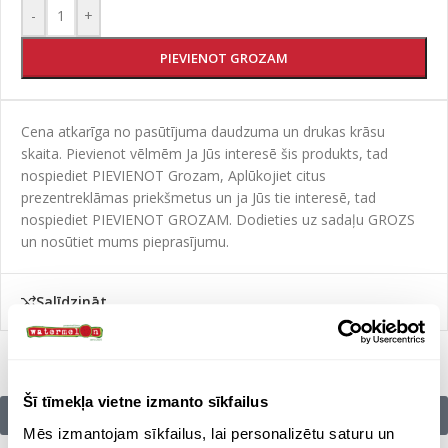
-
+
PIEVIENOT GROZAM
Cena atkarīga no pasūtījuma daudzuma un drukas krāsu
skaita. Pievienot vēlmēm Ja Jūs interesē šis produkts, tad
nospiediet PIEVIENOT Grozam, Aplūkojiet citus
prezentreklāmas priekšmetus un ja Jūs tie interesē, tad
nospiediet PIEVIENOT GROZAM. Dodieties uz sadaļu GROZS
un nosūtiet mums pieprasījumu.
Salīdzināt
Šī tīmekļa vietne izmanto sīkfailus
Citu zīmolu preces:
Mēs izmantojam sīkfailus, lai personalizētu saturu un