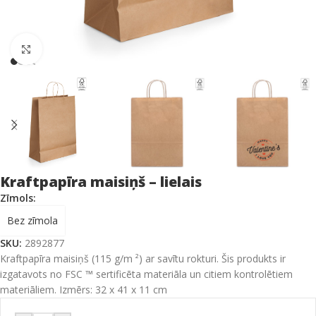
Click to enlarge
Kraftpapīra maisiņš – lielais
Zīmols:
Bez zīmola
SKU:
2892877
Kraftpapīra maisiņš (115 g/m ²) ar savītu rokturi. Šis produkts ir
izgatavots no FSC ™ sertificēta materiāla un citiem kontrolētiem
materiāliem. Izmērs: 32 x 41 x 11 cm