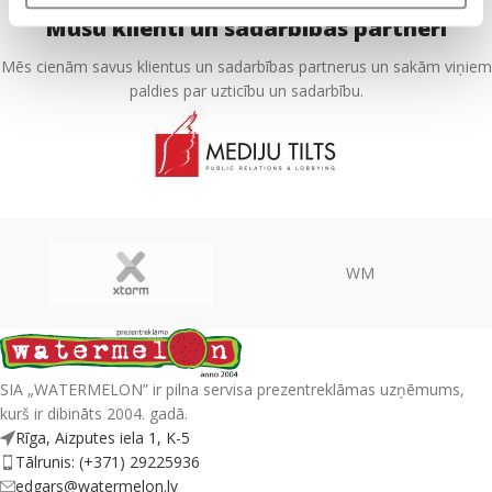
Mūsu klienti un sadarbības partneri
Mēs cienām savus klientus un sadarbības partnerus un sakām viņiem
paldies par uzticību un sadarbību.
WM
SIA „WATERMELON” ir pilna servisa prezentreklāmas uzņēmums,
kurš ir dibināts 2004. gadā.
Rīga, Aizputes iela 1, K-5
Tālrunis: (+371) 29225936
edgars@watermelon.lv