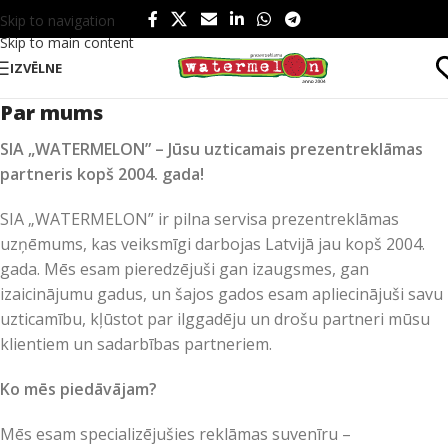
Skip to navigation
Skip to main content
IZVĒLNE
Par mums
SIA „WATERMELON” – Jūsu uzticamais prezentreklāmas
partneris kopš 2004. gada!
SIA „WATERMELON” ir pilna servisa prezentreklāmas
uzņēmums, kas veiksmīgi darbojas Latvijā jau kopš 2004.
gada. Mēs esam pieredzējuši gan izaugsmes, gan
izaicinājumu gadus, un šajos gados esam apliecinājuši savu
uzticamību, kļūstot par ilggadēju un drošu partneri mūsu
klientiem un sadarbības partneriem.
Ko mēs piedāvājam?
Mēs esam specializējušies reklāmas suvenīru –