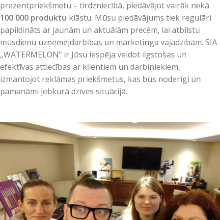
prezentpriekšmetu – tirdzniecībā, piedāvājot vairāk nekā
100 000 produktu
klāstu. Mūsu piedāvājums tiek regulāri
papildināts ar jaunām un aktuālām precēm, lai atbilstu
mūsdienu uzņēmējdarbības un mārketinga vajadzībām. SIA
„WATERMELON” ir Jūsu iespēja veidot ilgstošas un
efektīvas attiecības ar klientiem un darbiniekiem,
izmantojot reklāmas priekšmetus, kas būs noderīgi un
pamanāmi jebkurā dzīves situācijā.