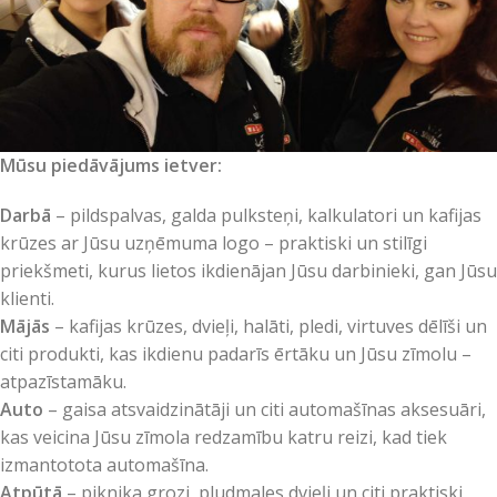
Mūsu piedāvājums ietver:
Darbā
– pildspalvas, galda pulksteņi, kalkulatori un kafijas
krūzes ar Jūsu uzņēmuma logo – praktiski un stilīgi
priekšmeti, kurus lietos ikdienājan Jūsu darbinieki, gan Jūsu
klienti.
Mājās
– kafijas krūzes, dvieļi, halāti, pledi, virtuves dēlīši un
citi produkti, kas ikdienu padarīs ērtāku un Jūsu zīmolu –
atpazīstamāku.
Auto
– gaisa atsvaidzinātāji un citi automašīnas aksesuāri,
kas veicina Jūsu zīmola redzamību katru reizi, kad tiek
izmantotota automašīna.
Atpūtā
– piknika grozi, pludmales dvieļi un citi praktiski