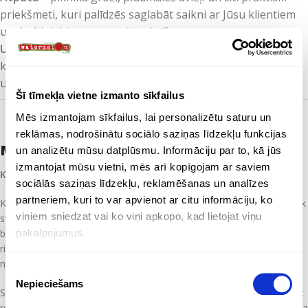
priekšmeti, kuri palīdzēs saglabāt saikni ar Jūsu klientiem
un darbiniekiem pat atpūtas brīžos.
Uz ielas
– lietussargi, somas, cepures, jakas un atstarotāji,
kas nodrošina drošību un komfortu, kā arī reklamē Jūsu
uzņēmumu visur, kur vien Jūs dotos.
Šī tīmekļa vietne izmanto sīkfailus
Mēs izmantojam sīkfailus, lai personalizētu saturu un
reklāmas, nodrošinātu sociālo saziņas līdzekļu funkcijas
Mūsu komanda
un analizētu mūsu datplūsmu. Informāciju par to, kā jūs
izmantojat mūsu vietni, mēs arī kopīgojam ar saviem
Kāpēc izvēlēties SIA „WATERMELON” komandu?
sociālās saziņas līdzekļu, reklamēšanas un analīzes
partneriem, kuri to var apvienot ar citu informāciju, ko
Katram uzņēmumam ir savi mārketinga mērķi, un mēs saprotam, cik
viņiem sniedzat vai ko viņi apkopo, kad lietojat viņu
svarīgi ir izvēlēties pareizos reklāmas suvenīrus, kas atbilst Jūsu
pakalpojumus.
biznesa vajadzībām. Mēs vienmēr esam gatavi sniegt radošus
risinājumus, kuri palīdzēs sasniegt Jūsu mārketinga mērķus un
nodrošinās ilgstošu rezultātu.
Piekrišanas
Nepieciešams
izvēle
SIA „WATERMELON” ir Jūsu uzticamais partneris, kas palīdzēs veidot
reklāmas kampaņas, kuras paliks atmiņā un veicinās Jūsu uzņēmuma