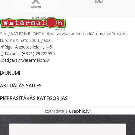
WM
SIA „WATERMELON” ir pilna servisa prezentreklāmas uzņēmums,
kurš ir dibināts 2004. gadā.
Rīga, Aizputes iela 1, K-5
Tālrunis: (+371) 29225936
edgars@watermelon.lv
JAUNUMI
AKTUĀLĀS SAITES
PIEPRASĪTĀKĀS KATEGORIJAS
Izstrādātājs
Graphic.lv
.