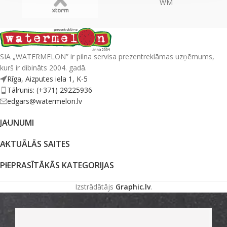
WM
SIA „WATERMELON” ir pilna servisa prezentreklāmas uzņēmums,
kurš ir dibināts 2004. gadā.
Rīga, Aizputes iela 1, K-5
Tālrunis: (+371) 29225936
edgars@watermelon.lv
JAUNUMI
AKTUĀLĀS SAITES
PIEPRASĪTĀKĀS KATEGORIJAS
Izstrādātājs
Graphic.lv
.