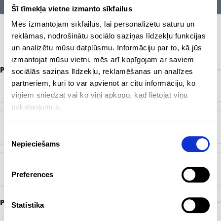
Citu zīmolu preces:
Šī tīmekļa vietne izmanto sīkfailus
Mēs izmantojam sīkfailus, lai personalizētu saturu un
reklāmas, nodrošinātu sociālo saziņas līdzekļu funkcijas
un analizētu mūsu datplūsmu. Informāciju par to, kā jūs
izmantojat mūsu vietni, mēs arī kopīgojam ar saviem
Papildu informācija
sociālās saziņas līdzekļu, reklamēšanas un analīzes
partneriem, kuri to var apvienot ar citu informāciju, ko
ZĪMOLS
Bez zīmola
viņiem sniedzat vai ko viņi apkopo, kad lietojat viņu
pakalpojumus.
KRĀSA
Dabisks
,
Gaiši zaļš
,
Gaiši zils
,
Melns
,
Oranžs
,
Sarkans
Piekrišanas
Nepieciešams
izvēle
BIRKA
EKO
,
Pārstrādāts papīrs
Preferences
Preces pasūtīšana un piegāde
Statistika