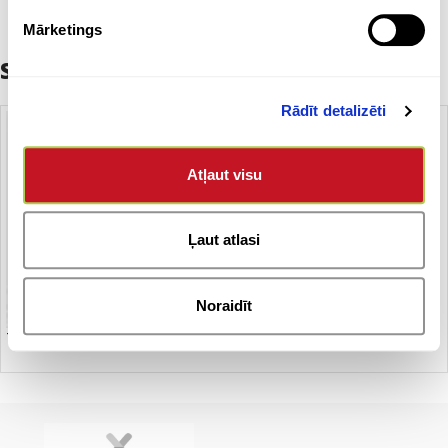
Mārketings
Saistītie produkti
Rādīt detalizēti
Atļaut visu
Ļaut atlasi
Noraidīt
T – krekls