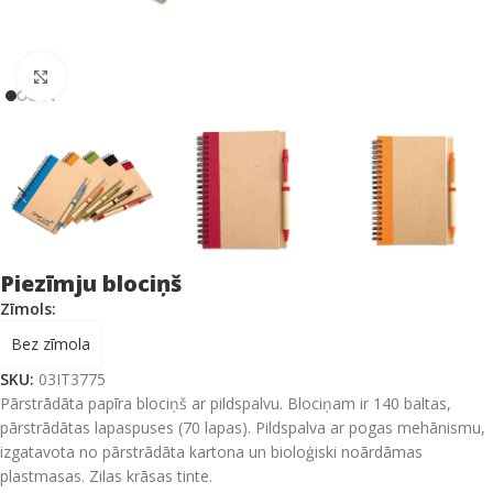
Click to enlarge
Piezīmju blociņš
Zīmols:
Bez zīmola
SKU:
03IT3775
Pārstrādāta papīra blociņš ar pildspalvu. Blociņam ir 140 baltas,
pārstrādātas lapaspuses (70 lapas). Pildspalva ar pogas mehānismu,
izgatavota no pārstrādāta kartona un bioloģiski noārdāmas
plastmasas. Zilas krāsas tinte.