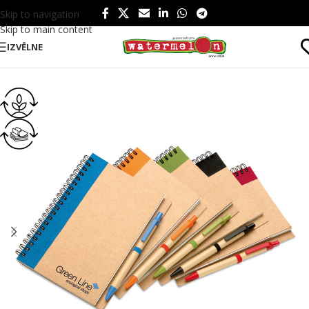
Skip to navigation
Skip to main content
IZVĒLNE
Sākums
/
Produkti
/
Birojam
/
Blociņi