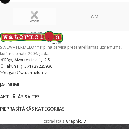
WM
SIA „WATERMELON” ir pilna servisa prezentreklāmas uzņēmums,
kurš ir dibināts 2004. gadā.
Rīga, Aizputes iela 1, K-5
Tālrunis: (+371) 29225936
edgars@watermelon.lv
JAUNUMI
AKTUĀLĀS SAITES
PIEPRASĪTĀKĀS KATEGORIJAS
Izstrādātājs
Graphic.lv
.