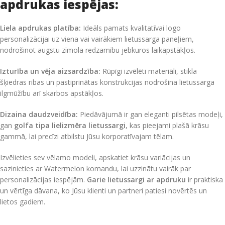
apdrukas iespējas:
Liela apdrukas platība:
Ideāls pamats kvalitatīvai logo
personalizācijai uz viena vai vairākiem lietussarga paneļiem,
nodrošinot augstu zīmola redzamību jebkuros laikapstākļos.
Izturība un vēja aizsardzība:
Rūpīgi izvēlēti materiāli, stikla
šķiedras ribas un pastiprinātas konstrukcijas nodrošina lietussarga
ilgmūžību arī skarbos apstākļos.
Dizaina daudzveidība:
Piedāvājumā ir gan eleganti pilsētas modeļi,
gan
golfa tipa lielizmēra lietussargi
, kas pieejami plašā krāsu
gammā, lai precīzi atbilstu Jūsu korporatīvajam tēlam.
Izvēlieties sev vēlamo modeli, apskatiet krāsu variācijas un
sazinieties ar Watermelon komandu, lai uzzinātu vairāk par
personalizācijas iespējām.
Garie lietussargi ar apdruku
ir praktiska
un vērtīga dāvana, ko Jūsu klienti un partneri patiesi novērtēs un
lietos gadiem.