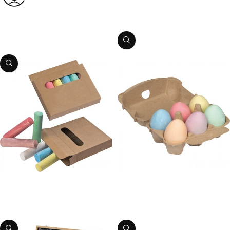
Preces kods:
1510620
Zīmuļu komplekts
PIEVIENOT GROZAM
Preces kods:
1513164
PIEVIENOT GROZAM
Krītiņi – bērnu
Krītiņi – bērnu
Preces kods:
1558619
Preces kods:
1553679
PIEVIENOT GROZAM
PIEVIENOT GROZAM