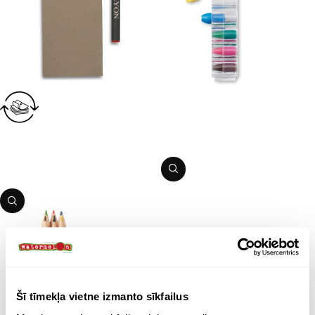
Krītiņu komplekts
Preces kods:
03IT1329
Krītiņu komplekts
PIEVIENOT GROZAM
Preces kods:
03IT2172
PIEVIENOT GROZAM
Šī tīmekļa vietne izmanto sīkfailus