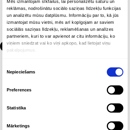
Mēs izmantojam sīkfailus, lai personalizētu saturu un
reklāmas, nodrošinātu sociālo saziņas līdzekļu funkcijas
un analizētu mūsu datplūsmu. Informāciju par to, kā jūs
Zīmuļi – krāsainie
Tāfeles krītiņi
izmantojat mūsu vietni, mēs arī kopīgojam ar saviem
Preces kods:
03MO9875
Preces kods:
2891940
sociālās saziņas līdzekļu, reklamēšanas un analīzes
PIEVIENOT GROZAM
PIEVIENOT GROZAM
partneriem, kuri to var apvienot ar citu informāciju, ko
viņiem sniedzat vai ko viņi apkopo, kad lietojat viņu
pakalpojumus.
Piekrišanas
Nepieciešams
izvēle
Preferences
Statistika
Zīmuļi – krāsainie
Zīmuļi – krāsainie
Preces kods:
2891752
Preces kods:
2891747
Mārketings
PIEVIENOT GROZAM
PIEVIENOT GROZAM