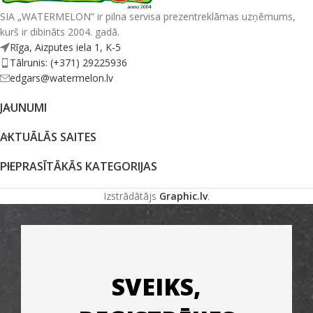
SIA „WATERMELON” ir pilna servisa prezentreklāmas uzņēmums,
kurš ir dibināts 2004. gadā.
Rīga, Aizputes iela 1, K-5
Tālrunis: (+371) 29225936
edgars@watermelon.lv
JAUNUMI
AKTUĀLĀS SAITES
PIEPRASĪTĀKĀS KATEGORIJAS
Izstrādātājs
Graphic.lv
.
SVEIKS,