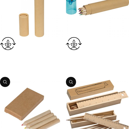
Krāsaino zīmuļu komplekts
Krāsaino zīmuļu komplekts
Preces kods:
1556091
Preces kods:
1511824
PIEVIENOT GROZAM
PIEVIENOT GROZAM