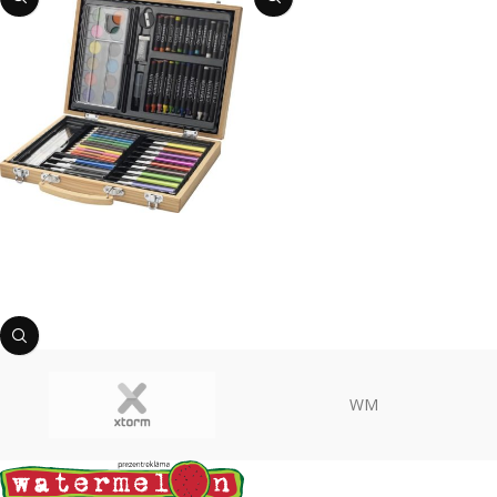
Bērnu zīmēšanas komlekts
Preces kods:
0210607200
PIEVIENOT GROZAM
WM