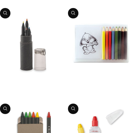
PIEVIENOT GROZAM
PIEVIENOT GROZAM
Krāsainie zīmuļi
Zīmēšanas komplekts
Preces kods:
03MO2468
Preces kods:
03MO7389
PIEVIENOT GROZAM
PIEVIENOT GROZAM