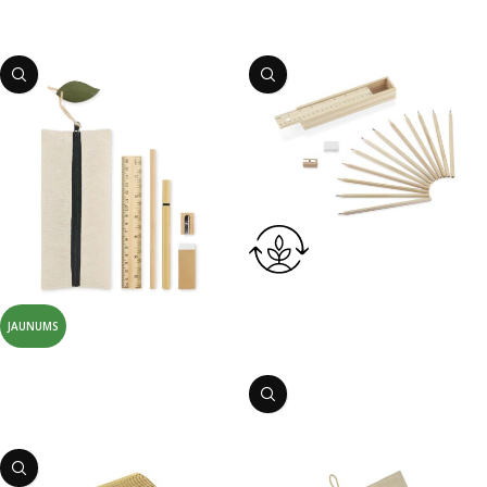
Preces kods:
032787
Preces kods:
032914
PIEVIENOT GROZAM
PIEVIENOT GROZAM
Zīmuļu komplekts
Preces kods:
0719804
JAUNUMS
PIEVIENOT GROZAM
Kancelejas piederumu komplekts
Preces kods:
032916
PIEVIENOT GROZAM