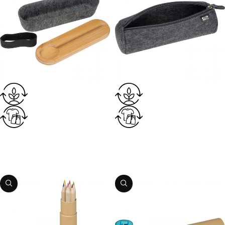
Penālis rPET
Penālis rPET
Preces kods:
1523859
Preces kods:
1523964
PIEVIENOT GROZAM
PIEVIENOT GROZAM