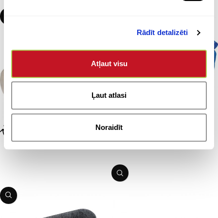
Rādīt detalizēti
Atļaut visu
Ļaut atlasi
Penālis
Noraidīt
Preces kods:
1520414
Penālis
PIEVIENOT GROZAM
Preces kods:
1523588
PIEVIENOT GROZAM