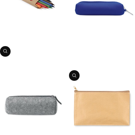
Krītiņi – 6 krāsas
Preces kods:
0719823
PIEVIENOT GROZAM
Penālis – putu materiāls
Preces kods:
03MO8176
PIEVIENOT GROZAM