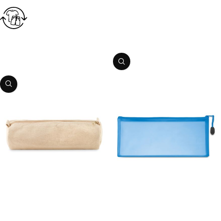
Penālis – austs
Preces kods:
03MO9837
Penālis – filca
PIEVIENOT GROZAM
Preces kods:
03MO9819
PIEVIENOT GROZAM
Penālis – kokvilnas
Penālis – PVC
Preces kods:
03MO9834
Preces kods:
03MO8993