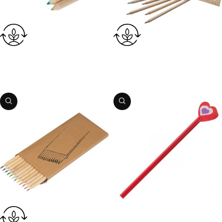
Krāsainie zīmuļi MINI
Krāsainie zīmuļi
Preces kods:
1511128
Preces kods:
1553944
PIEVIENOT GROZAM
PIEVIENOT GROZAM
Zīmulis ar dzēšgumiju