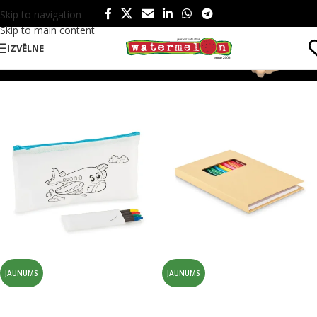
Skip to navigation
Skip to main content
Bērniem
IZVĒLNE
JAUNUMS
JAUNUMS
Krāsojamais zīmuļu maciņš
Bērnu zīmēšanas komplekts