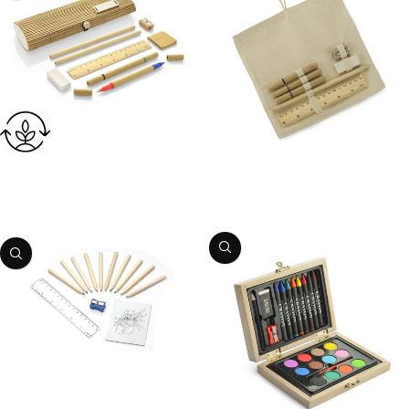
Penālis – sarullējams
Penālis – bambusa
Preces kods:
0717559
Preces kods:
0717620
PIEVIENOT GROZAM
PIEVIENOT GROZAM
Zīmēšanas komplekts
Preces kods:
0719805