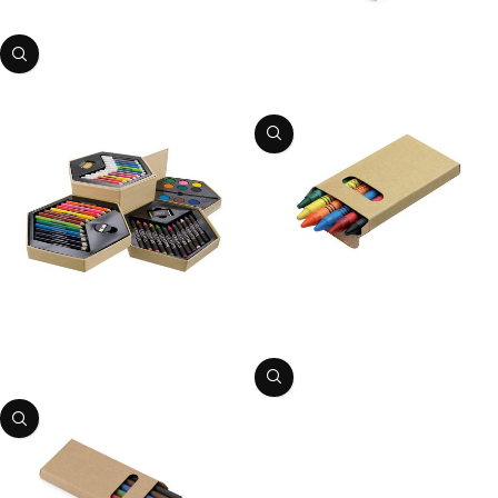
PIEVIENOT GROZAM
Zīmēšanas komplekts
Preces kods:
0719814
PIEVIENOT GROZAM
Krītiņi – 6 krāsas
Zīmēšanas komplekts
Preces kods:
0719802
PIEVIENOT GROZAM
Preces kods:
0719808
PIEVIENOT GROZAM