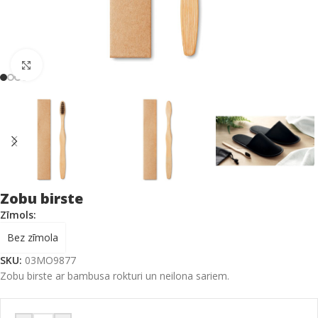
Click to enlarge
Zobu birste
Zīmols:
Bez zīmola
SKU:
03MO9877
Zobu birste ar bambusa rokturi un neilona sariem.