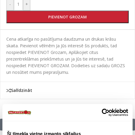
-
+
PIEVIENOT GROZAM
Cena atkarīga no pasūtījuma daudzuma un drukas krāsu
skaita. Pievienot vēlmēm Ja Jūs interesē šis produkts, tad
nospiediet PIEVIENOT Grozam, Aplūkojiet citus
prezentreklāmas priekšmetus un ja Jūs tie interesē, tad
nospiediet PIEVIENOT GROZAM. Dodieties uz sadaļu GROZS
un nosūtiet mums pieprasījumu.
Salīdzināt
Citu zīmolu preces:
Šī tīmekļa vietne izmanto sīkfailus