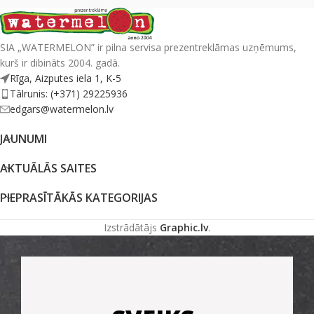
SIA „WATERMELON” ir pilna servisa prezentreklāmas uzņēmums,
kurš ir dibināts 2004. gadā.
Rīga, Aizputes iela 1, K-5
Tālrunis: (+371) 29225936
edgars@watermelon.lv
JAUNUMI
AKTUĀLĀS SAITES
PIEPRASĪTĀKĀS KATEGORIJAS
Izstrādātājs
Graphic.lv
.