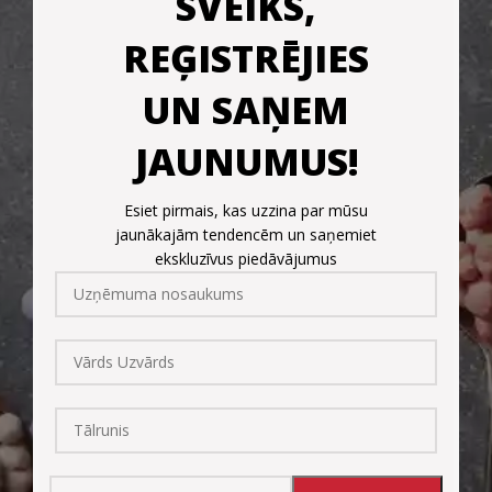
SVEIKS,
REĢISTRĒJIES
UN SAŅEM
JAUNUMUS!
Esiet pirmais, kas uzzina par mūsu
jaunākajām tendencēm un saņemiet
ekskluzīvus piedāvājumus