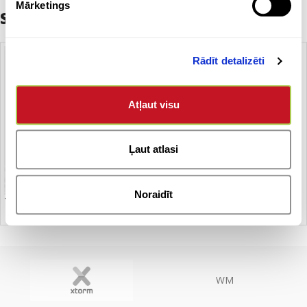
Mārketings
Saistītie produkti
Rādīt detalizēti
Atļaut visu
Ļaut atlasi
Noraidīt
T – krekls
WM