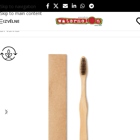
Skip to navigation
Skip to main content
IZVĒLNE
Sākums
/
Produkti
/
Veselība un skaistums
/
Skaistums
/
Dušai
un vannai