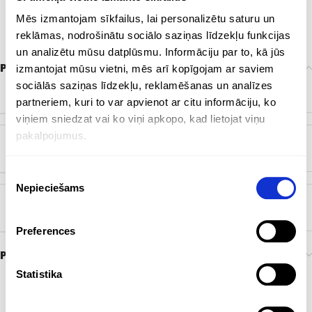
Mēs izmantojam sīkfailus, lai personalizētu saturu un
reklāmas, nodrošinātu sociālo saziņas līdzekļu funkcijas
un analizētu mūsu datplūsmu. Informāciju par to, kā jūs
Papildu informācija
izmantojat mūsu vietni, mēs arī kopīgojam ar saviem
sociālās saziņas līdzekļu, reklamēšanas un analīzes
ZĪMOLS
Bez zīmola
partneriem, kuri to var apvienot ar citu informāciju, ko
viņiem sniedzat vai ko viņi apkopo, kad lietojat viņu
pakalpojumus.
KRĀSA
Dabisks
Piekrišanas
Nepieciešams
izvēle
BIRKA
EKO
Preferences
Preces pasūtīšana un piegāde
Statistika