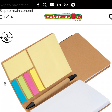
Skip to navigation
Skip to main content
IZVĒLNE
Sākums
/
Produkti
/
Birojam
/
Poligrāfija
/
Līmlapiņas