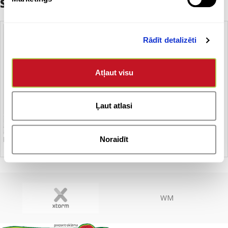
Saistītie produkti
Rādīt detalizēti
Atļaut visu
Ļaut atlasi
Lietussargs – garais
Noraidīt
WM