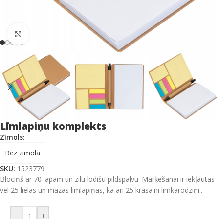
Click to enlarge
Līmlapiņu komplekts
Zīmols:
Bez zīmola
SKU:
1523779
Blociņš ar 70 lapām un zilu lodīšu pildspalvu. Marķēšanai ir iekļautas
vēl 25 lielas un mazas līmlapiņas, kā arī 25 krāsaini līmkarodziņi..
-
+