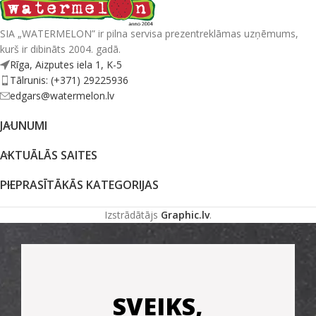
SIA „WATERMELON” ir pilna servisa prezentreklāmas uzņēmums,
kurš ir dibināts 2004. gadā.
Rīga, Aizputes iela 1, K-5
Tālrunis: (+371) 29225936
edgars@watermelon.lv
JAUNUMI
AKTUĀLĀS SAITES
PIEPRASĪTĀKĀS KATEGORIJAS
Izstrādātājs
Graphic.lv
.
SVEIKS,