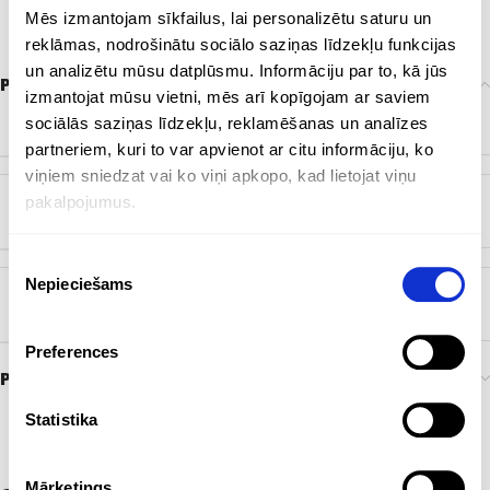
Mēs izmantojam sīkfailus, lai personalizētu saturu un
reklāmas, nodrošinātu sociālo saziņas līdzekļu funkcijas
un analizētu mūsu datplūsmu. Informāciju par to, kā jūs
Papildu informācija
izmantojat mūsu vietni, mēs arī kopīgojam ar saviem
sociālās saziņas līdzekļu, reklamēšanas un analīzes
KRĀSA
Dabisks
partneriem, kuri to var apvienot ar citu informāciju, ko
viņiem sniedzat vai ko viņi apkopo, kad lietojat viņu
pakalpojumus.
BIRKA
EKO
Piekrišanas
Nepieciešams
izvēle
ZĪMOLS
Bez zīmola
Preferences
Preces pasūtīšana un piegāde
Statistika
Mārketings