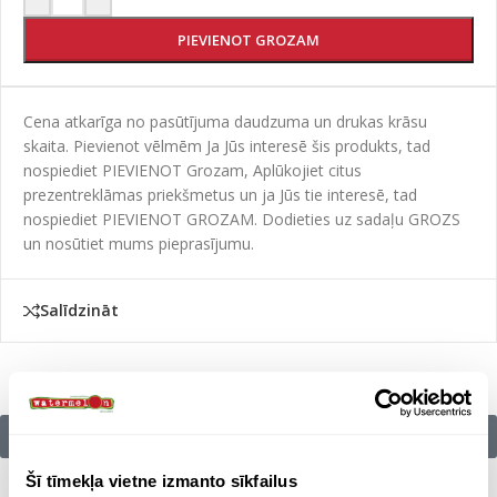
PIEVIENOT GROZAM
Cena atkarīga no pasūtījuma daudzuma un drukas krāsu
skaita. Pievienot vēlmēm Ja Jūs interesē šis produkts, tad
nospiediet PIEVIENOT Grozam, Aplūkojiet citus
prezentreklāmas priekšmetus un ja Jūs tie interesē, tad
nospiediet PIEVIENOT GROZAM. Dodieties uz sadaļu GROZS
un nosūtiet mums pieprasījumu.
Salīdzināt
Citu zīmolu preces:
Šī tīmekļa vietne izmanto sīkfailus