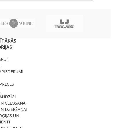
SĪTĀKĀS
RIJAS
ARGI
S
MPIEDERUMI
PRECES
I
RAUDZĪGI
UN CEĻOŠANA
UN DZERŠANAI
ĢIJAS UN
ENTI