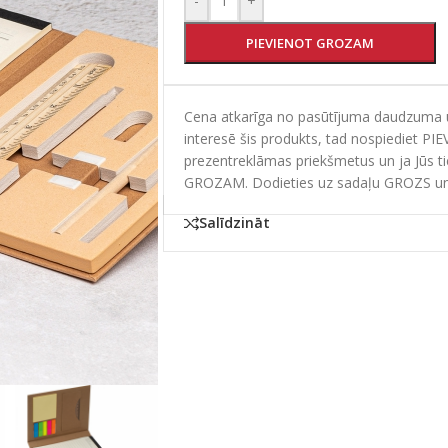
-
+
PIEVIENOT GROZAM
Cena atkarīga no pasūtījuma daudzuma un
interesē šis produkts, tad nospiediet PI
prezentreklāmas priekšmetus un ja Jūs t
GROZAM. Dodieties uz sadaļu GROZS un
Salīdzināt