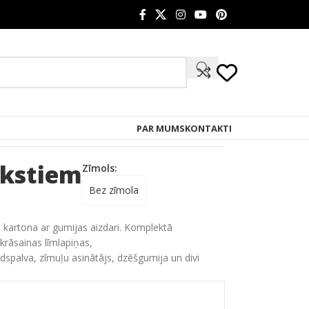
PAR MUMS
KONTAKTI
akstiem
Zīmols:
Bez zīmola
o
kartona
ar
gumijas
aizdari
.
Komplektā
krāsainas līmlapiņas
,
ldspalva, zīmuļu
asinātājs,
dzēšgumija
un
divi