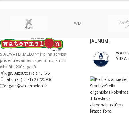
WM
JAUNUMI
WATER
SIA „WATERMELON” ir pilna servisa
VID A 
prezentreklāmas uzņēmums, kurš ir
dibināts 2004. gadā.
Rīga, Aizputes iela 1, K-5
Tālrunis: (+371) 29225936
edgars@watermelon.lv