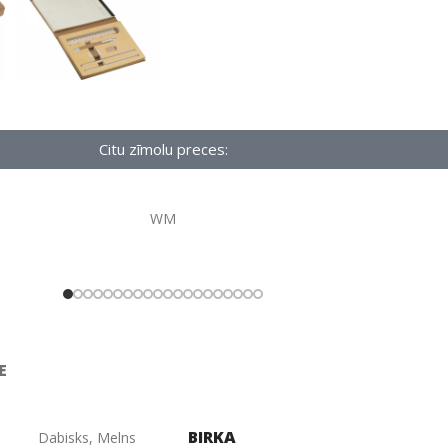
Citu zīmolu preces:
WM
E
BIRKA
Dabisks
,
Melns