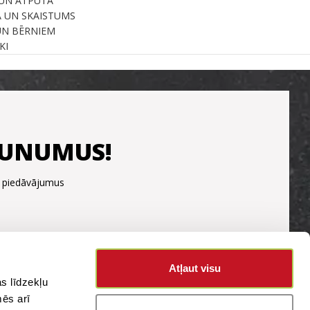
UN ATPŪTA
A UN SKAISTUMS
UN BĒRNIEM
KI
JAUNUMUS!
s piedāvājumus
Atļaut visu
s līdzekļu
mēs arī