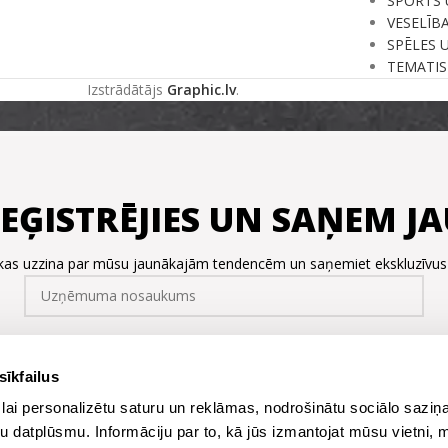
SPORTS 
VESELĪB
SPĒLES 
TEMATIS
Izstrādātājs
Graphic.lv
.
REĢISTRĒJIES UN SAŅEM 
, kas uzzina par mūsu jaunākajām tendencēm un saņemiet ekskluzīvu
sīkfailus
lai personalizētu saturu un reklāmas, nodrošinātu sociālo saziņa
u datplūsmu. Informāciju par to, kā jūs izmantojat mūsu vietni, 