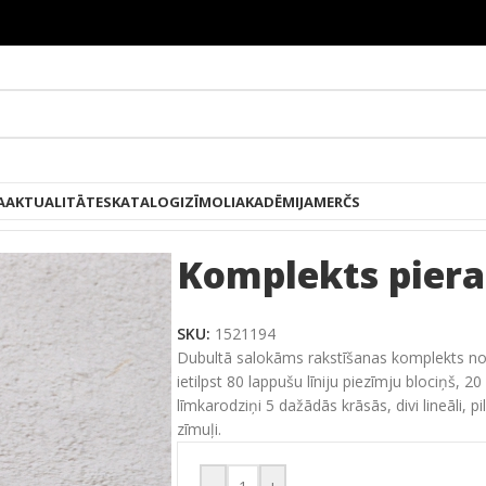
A
AKTUALITĀTES
KATALOGI
ZĪMOLI
AKADĒMIJA
MERČS
Komplekts pier
SKU:
1521194
Dubultā
salokāms
rakstīšanas
komplekts
n
ietilpst
80
lappušu līniju
piezīmju
blociņš
,
20
līmkarodziņi
5
dažādās
krāsās,
divi
lineāli,
pi
zīmuļi
.