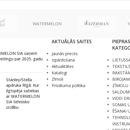
WATERMELON
AKTUĀLĀS SAITES
PIEPRA
KATEGO
MELON SIA saņem
Jaunās preces
reitingu par 2025. gadu
Izpārdošana
LIETUSS
Aktualitātes
TEKSTIL
Katalogi
RAKSTĀ
Zīmoli
BIROJAM
Stanley/Stella
apdruka Rīgā: Kur
Privātuma politika
ZĪMOLU 
ilgtspēja satiekas
SALDUM
ar WATERMELON
VIDEI D
SIA tehnisko
SOMAS 
izcilību
ĒŠANAI 
TEHNOLO
INSTRUM