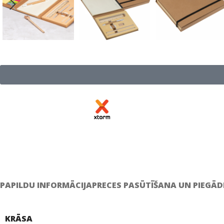
PAPILDU INFORMĀCIJA
PRECES PASŪTĪŠANA UN PIEGĀD
KRĀSA