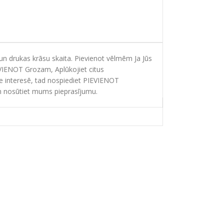
 drukas krāsu skaita. Pievienot vēlmēm Ja Jūs
EVIENOT Grozam, Aplūkojiet citus
ie interesē, tad nospiediet PIEVIENOT
 nosūtiet mums pieprasījumu.