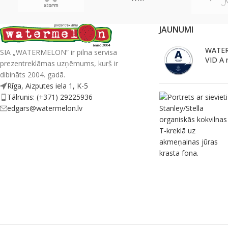
JAUNUMI
WATER
SIA „WATERMELON” ir pilna servisa
VID A 
prezentreklāmas uzņēmums, kurš ir
dibināts 2004. gadā.
Rīga, Aizputes iela 1, K-5
Tālrunis: (+371) 29225936
edgars@watermelon.lv