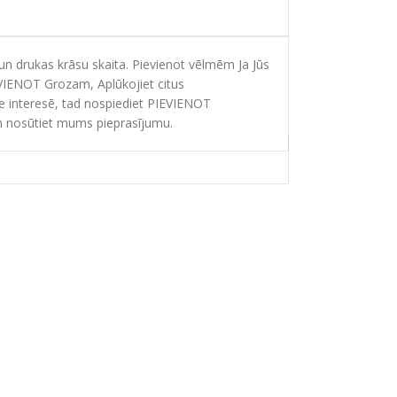
 drukas krāsu skaita. Pievienot vēlmēm Ja Jūs
EVIENOT Grozam, Aplūkojiet citus
ie interesē, tad nospiediet PIEVIENOT
 nosūtiet mums pieprasījumu.