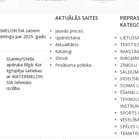
AKTUĀLĀS SAITES
PIEPRA
KATEGO
MELON SIA saņem
Jaunās preces
reitingu par 2025. gadu
Izpārdošana
LIETUSS
Aktualitātes
TEKSTIL
Katalogi
RAKSTĀ
Zīmoli
BIROJAM
Stanley/Stella
apdruka Rīgā: Kur
Privātuma politika
ZĪMOLU 
ilgtspēja satiekas
SALDUM
ar WATERMELON
VIDEI D
SIA tehnisko
SOMAS 
izcilību
ĒŠANAI 
TEHNOLO
INSTRUM
SPORTS 
VESELĪB
SPĒLES 
TEMATIS