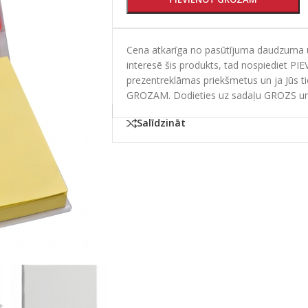
Cena atkarīga no pasūtījuma daudzuma un
interesē šis produkts, tad nospiediet PI
prezentreklāmas priekšmetus un ja Jūs t
GROZAM. Dodieties uz sadaļu GROZS un
Salīdzināt