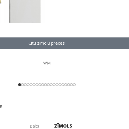
Citu zīmolu preces:
WM
E
ZĪMOLS
Balts