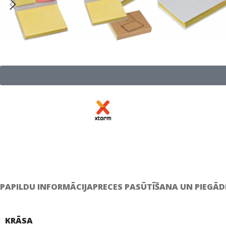
PAPILDU INFORMĀCIJA
PRECES PASŪTĪŠANA UN PIEGĀD
KRĀSA