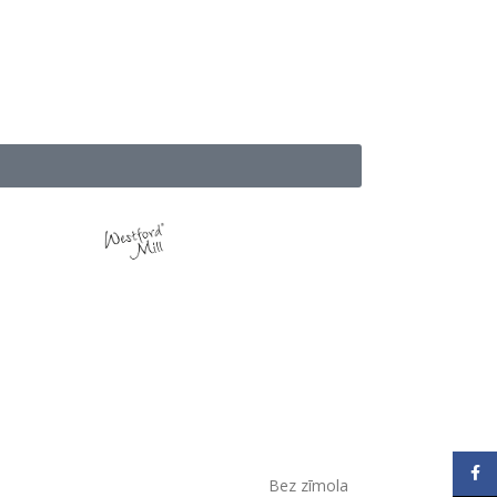
Face
Bez zīmola