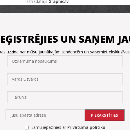
Izstrādātājs
Graphic.lv
.
REĢISTRĒJIES UN SAŅEM 
, kas uzzina par mūsu jaunākajām tendencēm un saņemiet ekskluzīvu
Esmu iepazinies ar
Privātuma politiku