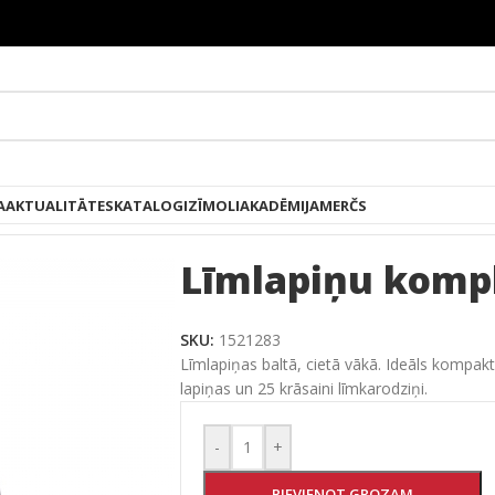
A
AKTUALITĀTES
KATALOGI
ZĪMOLI
AKADĒMIJA
MERČS
ņu komplekts
Līmlapiņu komp
SKU:
1521283
Līmlapiņas baltā, cietā vākā. Ideāls kompak
lapiņas un 25 krāsaini līmkarodziņi.
-
+
PIEVIENOT GROZAM