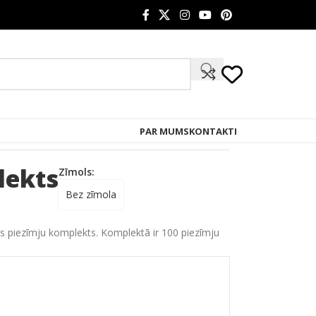
PAR MUMS
KONTAKTI
lekts
Zīmols:
Bez zīmola
ts piezīmju komplekts. Komplektā ir 100 piezīmju