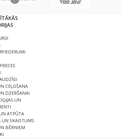
SĪTĀKĀS
RIJAS
ARGI
S
MPIEDERUMI
PRECES
I
RAUDZĪGI
UN CEĻOŠANA
UN DZERŠANAI
ĢIJAS UN
ENTI
UN ATPŪTA
A UN SKAISTUMS
UN BĒRNIEM
KI