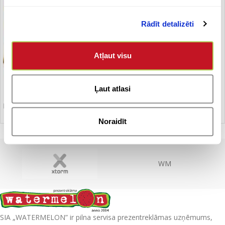
Rādīt detalizēti
Atļaut visu
Ļaut atlasi
Līmlapiņu komplekts
Noraidīt
WM
SIA „WATERMELON” ir pilna servisa prezentreklāmas uzņēmums,