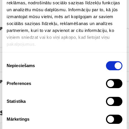
reklāmas, nodrošinātu sociālo saziņas līdzekļu funkcijas
un analizētu mūsu datplūsmu. Informāciju par to, kā jūs
izmantojat mūsu vietni, mēs arī kopīgojam ar saviem
sociālās saziņas līdzekļu, reklamēšanas un analīzes
Papildu informācija
partneriem, kuri to var apvienot ar citu informāciju, ko
viņiem sniedzat vai ko viņi apkopo, kad lietojat viņu
KRĀSA
Dabisks
pakalpojumus.
Piekrišanas
ZĪMOLS
Bez zīmola
Nepieciešams
izvēle
Preces pasūtīšana un piegāde
Preferences
Statistika
Saistītie produkti
Mārketings