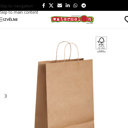
Skip to navigation
Skip to main content
IZVĒLNE
Sākums
/
Produkti
/
Birojam
/
Poligrāfija
/
Papīra maisiņi