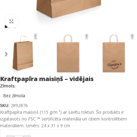
Click to enlarge
Kraftpapīra maisiņš – vidējais
Zīmols:
Bez zīmola
SKU:
2892876
Kraftpapīra maisiņš (115 g/m ²) ar savītu rokturi. Šis produkts ir
izgatavots no FSC ™ sertificēta materiāla un citiem kontrolētiem
materiāliem. Izmērs:
24 x 31 x 9 cm