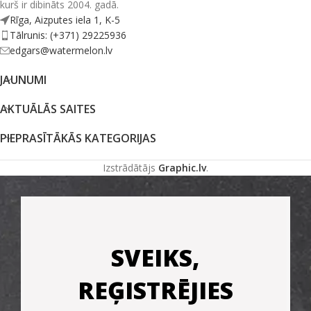
kurš ir dibināts 2004. gadā.
Rīga, Aizputes iela 1, K-5
Tālrunis: (+371) 29225936
edgars@watermelon.lv
JAUNUMI
AKTUĀLĀS SAITES
PIEPRASĪTĀKĀS KATEGORIJAS
Izstrādātājs
Graphic.lv
.
SVEIKS,
REĢISTRĒJIES