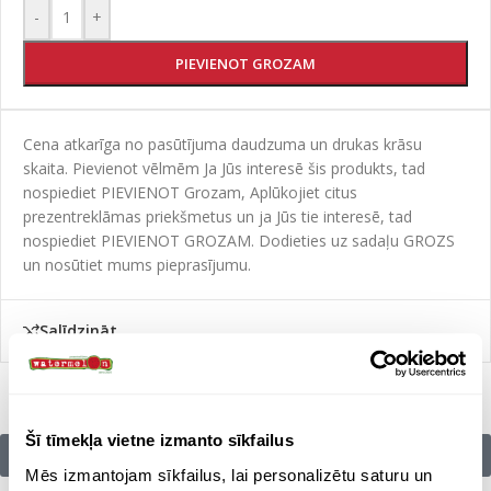
-
+
PIEVIENOT GROZAM
Cena atkarīga no pasūtījuma daudzuma un drukas krāsu
skaita. Pievienot vēlmēm Ja Jūs interesē šis produkts, tad
nospiediet PIEVIENOT Grozam, Aplūkojiet citus
prezentreklāmas priekšmetus un ja Jūs tie interesē, tad
nospiediet PIEVIENOT GROZAM. Dodieties uz sadaļu GROZS
un nosūtiet mums pieprasījumu.
Salīdzināt
Šī tīmekļa vietne izmanto sīkfailus
Citu zīmolu preces:
Mēs izmantojam sīkfailus, lai personalizētu saturu un