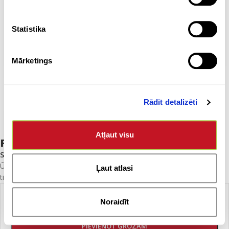
Statistika
Click to enlarge
Mārketings
Rādīt detalizēti
Atļaut visu
Pudele – alumīnija
SKU:
1583763
Ūdens pudele, kas izgatavota no pārstrādāta alumīnija un kuras
Ļaut atlasi
tilpums ir 750 ml. Vāks ir izgatavots no bambusa, un tam ir āķis.
Noraidīt
-
+
PIEVIENOT GROZAM