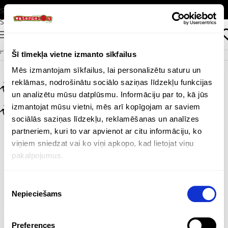
Skip to navigation
Skip to main content
IZVĒLNE
Sākums
/
Produkti
/
Ēšanai un dzeršanai
/
Dzērieniem
/
Ūdens
pudeles
Šī tīmekļa vietne izmanto sīkfailus
Mēs izmantojam sīkfailus, lai personalizētu saturu un
reklāmas, nodrošinātu sociālo saziņas līdzekļu funkcijas
un analizētu mūsu datplūsmu. Informāciju par to, kā jūs
izmantojat mūsu vietni, mēs arī kopīgojam ar saviem
sociālās saziņas līdzekļu, reklamēšanas un analīzes
partneriem, kuri to var apvienot ar citu informāciju, ko
viņiem sniedzat vai ko viņi apkopo, kad lietojat viņu
pakalpojumus.
Piekrišanas
Nepieciešams
izvēle
Preferences