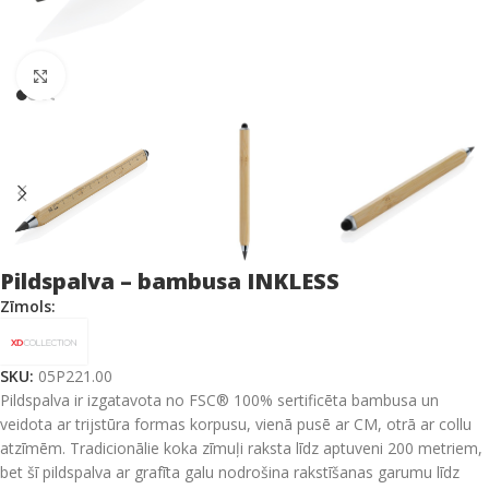
Click to enlarge
Pildspalva – bambusa INKLESS
Zīmols:
SKU:
05P221.00
Pildspalva ir izgatavota no FSC® 100% sertificēta bambusa un
veidota ar trijstūra formas korpusu, vienā pusē ar CM, otrā ar collu
atzīmēm. Tradicionālie koka zīmuļi raksta līdz aptuveni 200 metriem,
bet šī pildspalva ar grafīta galu nodrošina rakstīšanas garumu līdz