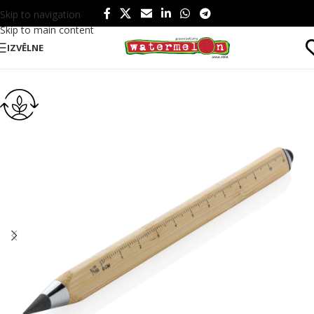
Skip to navigation
Skip to main content
IZVĒLNE
Sākums
/
Produkti
/
Rakstāmpiederumi
/
Pildspalvas
/
EKO