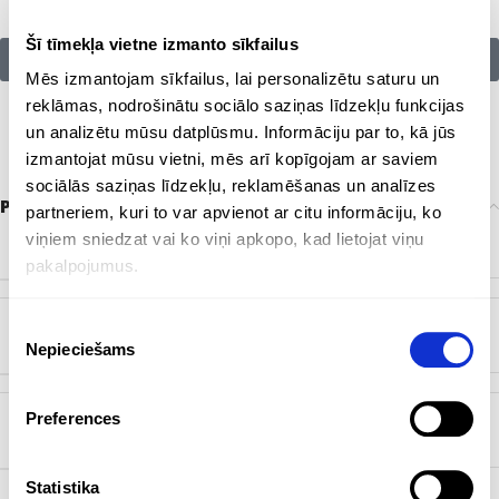
Šī tīmekļa vietne izmanto sīkfailus
Citu zīmolu preces:
Mēs izmantojam sīkfailus, lai personalizētu saturu un
reklāmas, nodrošinātu sociālo saziņas līdzekļu funkcijas
un analizētu mūsu datplūsmu. Informāciju par to, kā jūs
izmantojat mūsu vietni, mēs arī kopīgojam ar saviem
sociālās saziņas līdzekļu, reklamēšanas un analīzes
Papildu informācija
partneriem, kuri to var apvienot ar citu informāciju, ko
viņiem sniedzat vai ko viņi apkopo, kad lietojat viņu
KRĀSA
Dabisks
pakalpojumus.
Piekrišanas
ZĪMOLS
XD collection
Nepieciešams
izvēle
Preferences
BIRKA
EKO
Statistika