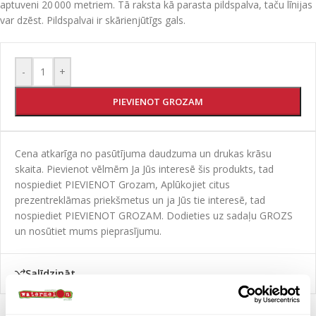
aptuveni 20 000 metriem. Tā raksta kā parasta pildspalva, taču līnijas
var dzēst. Pildspalvai ir skārienjūtīgs gals.
-
+
PIEVIENOT GROZAM
Cena atkarīga no pasūtījuma daudzuma un drukas krāsu
skaita. Pievienot vēlmēm Ja Jūs interesē šis produkts, tad
nospiediet PIEVIENOT Grozam, Aplūkojiet citus
prezentreklāmas priekšmetus un ja Jūs tie interesē, tad
nospiediet PIEVIENOT GROZAM. Dodieties uz sadaļu GROZS
un nosūtiet mums pieprasījumu.
Salīdzināt