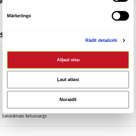
Preces pasūtīšana un piegāde
Mārketings
Saistītie produkti
Rādīt detalizēti
Atļaut visu
Ļaut atlasi
Noraidīt
Salokāmais lietussargs