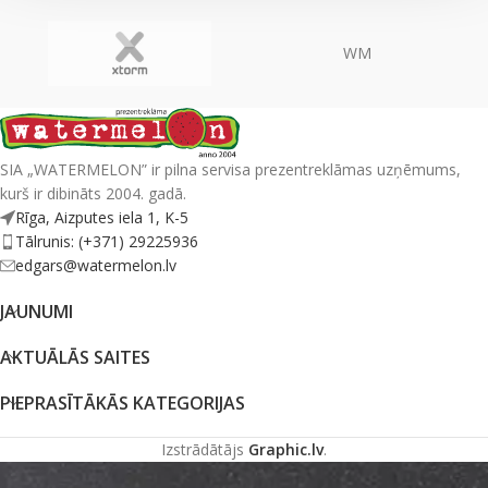
WM
SIA „WATERMELON” ir pilna servisa prezentreklāmas uzņēmums,
kurš ir dibināts 2004. gadā.
Rīga, Aizputes iela 1, K-5
Tālrunis: (+371) 29225936
edgars@watermelon.lv
JAUNUMI
AKTUĀLĀS SAITES
PIEPRASĪTĀKĀS KATEGORIJAS
Izstrādātājs
Graphic.lv
.