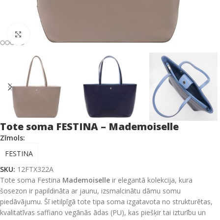
Click to enlarge
Tote soma FESTINA – Mademoiselle
Zīmols:
FESTINA
SKU:
12FTX322A
Tote soma Festina
Mademoiselle
ir elegantā kolekcija, kura
šosezon ir papildināta ar jaunu, izsmalcinātu dāmu somu
piedāvājumu. Šī ietilpīgā tote tipa soma izgatavota no strukturētas,
kvalitatīvas saffiano vegānās ādas (PU), kas piešķir tai izturību un