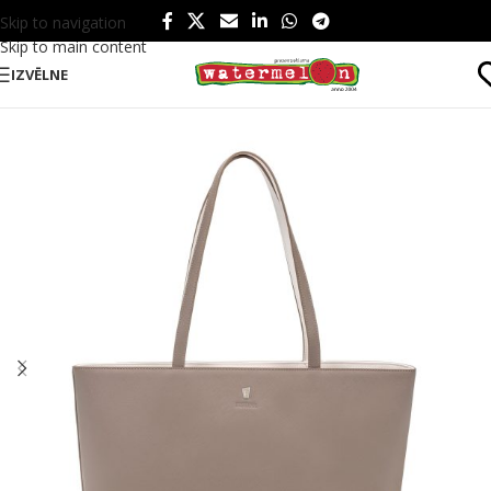
Skip to navigation
Skip to main content
IZVĒLNE
Sākums
/
Produkti
/
Tematiski
/
Svētki
/
Valentīndiena