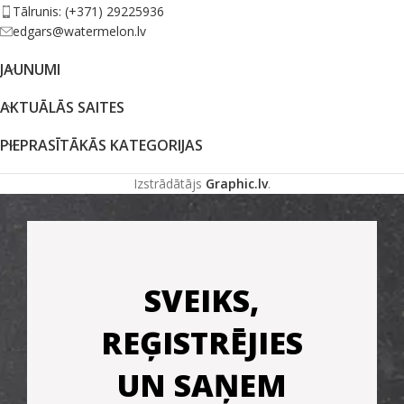
Tālrunis: (+371) 29225936
edgars@watermelon.lv
JAUNUMI
AKTUĀLĀS SAITES
PIEPRASĪTĀKĀS KATEGORIJAS
Izstrādātājs
Graphic.lv
.
SVEIKS,
REĢISTRĒJIES
UN SAŅEM