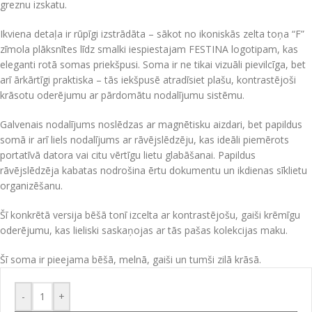
greznu izskatu.
Ikviena detaļa ir rūpīgi izstrādāta – sākot no ikoniskās zelta toņa “F”
zīmola plāksnītes līdz smalki iespiestajam FESTINA logotipam, kas
eleganti rotā somas priekšpusi. Soma ir ne tikai vizuāli pievilcīga, bet
arī ārkārtīgi praktiska – tās iekšpusē atradīsiet plašu, kontrastējoši
krāsotu oderējumu ar pārdomātu nodalījumu sistēmu.
Galvenais nodalījums noslēdzas ar magnētisku aizdari, bet papildus
somā ir arī liels nodalījums ar rāvējslēdzēju, kas ideāli piemērots
portatīvā datora vai citu vērtīgu lietu glabāšanai. Papildus
rāvējslēdzēja kabatas nodrošina ērtu dokumentu un ikdienas sīklietu
organizēšanu.
Šī konkrētā versija bēšā tonī izcelta ar kontrastējošu, gaiši krēmīgu
oderējumu, kas lieliski saskaņojas ar tās pašas kolekcijas maku.
Šī soma ir pieejama bēšā, melnā, gaiši un tumši zilā krāsā.
-
+