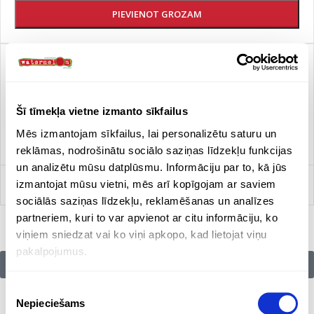
PIEVIENOT GROZAM
Cena atkarīga no pasūtījuma daudzuma un drukas krāsu
skaita. Pievienot vēlmēm Ja Jūs interesē šis produkts, tad
nospiediet PIEVIENOT Grozam, Aplūkojiet citus
prezentreklāmas priekšmetus un ja Jūs tie interesē, tad
Šī tīmekļa vietne izmanto sīkfailus
nospiediet PIEVIENOT GROZAM. Dodieties uz sadaļu GROZS
Mēs izmantojam sīkfailus, lai personalizētu saturu un
un nosūtiet mums pieprasījumu.
reklāmas, nodrošinātu sociālo saziņas līdzekļu funkcijas
un analizētu mūsu datplūsmu. Informāciju par to, kā jūs
izmantojat mūsu vietni, mēs arī kopīgojam ar saviem
Salīdzināt
sociālās saziņas līdzekļu, reklamēšanas un analīzes
partneriem, kuri to var apvienot ar citu informāciju, ko
viņiem sniedzat vai ko viņi apkopo, kad lietojat viņu
pakalpojumus.
Citu zīmolu preces:
Piekrišanas
Nepieciešams
izvēle