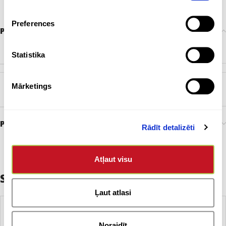
Preferences
Papildu informācija
KRĀSA
Bēšīgs
,
Gaiši zils
,
Melns
,
Navy zils
Statistika
Mārketings
ZĪMOLS
FESTINA
Preces pasūtīšana un piegāde
Rādīt detalizēti
Atļaut visu
Saistītie produkti
Ļaut atlasi
Noraidīt