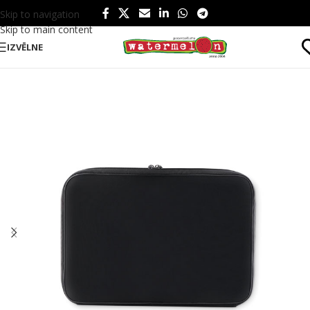
Skip to navigation
Skip to main content
IZVĒLNE
Sākums
/
Produkti
/
Somas un ceļošana
/
Somas
/
Datorsomas