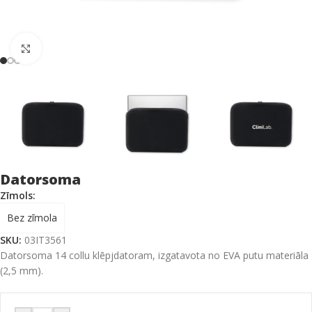
Click to enlarge
Datorsoma
Zīmols:
Bez zīmola
SKU:
03IT3561
Datorsoma 14 collu klēpjdatoram, izgatavota no EVA putu materiāla
(2,5 mm).