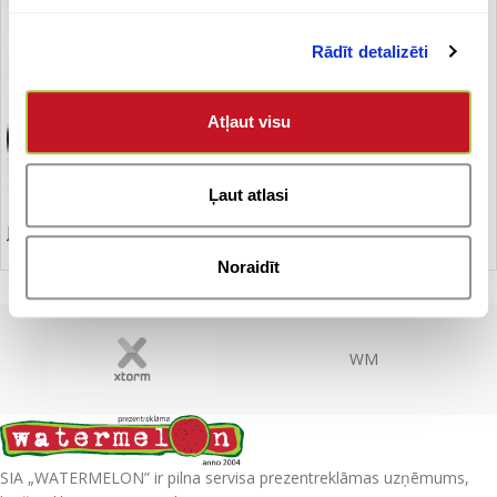
Rādīt detalizēti
Atļaut visu
Ļaut atlasi
Jostas soma
Noraidīt
WM
SIA „WATERMELON” ir pilna servisa prezentreklāmas uzņēmums,