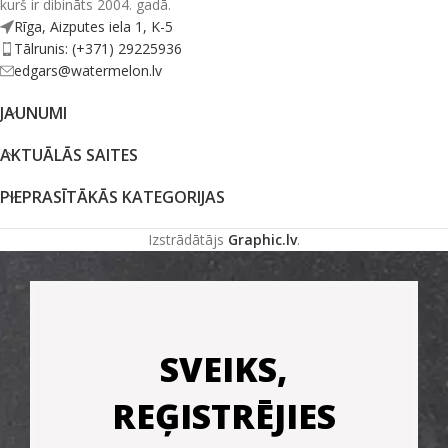
kurš ir dibināts 2004. gadā.
Rīga, Aizputes iela 1, K-5
Tālrunis: (+371) 29225936
edgars@watermelon.lv
JAUNUMI
AKTUĀLĀS SAITES
PIEPRASĪTĀKĀS KATEGORIJAS
Izstrādātājs
Graphic.lv
.
SVEIKS,
REĢISTRĒJIES