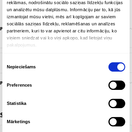
reklāmas, nodrošinātu sociālo saziņas līdzekļu funkcijas
un analizētu mūsu datplūsmu. Informāciju par to, kā jūs
izmantojat mūsu vietni, mēs arī kopīgojam ar saviem
sociālās saziņas līdzekļu, reklamēšanas un analīzes
Papildu informācija
partneriem, kuri to var apvienot ar citu informāciju, ko
viņiem sniedzat vai ko viņi apkopo, kad lietojat viņu
ZĪMOLS
Bez zīmola
pakalpojumus.
Piekrišanas
KRĀSA
Melns
Nepieciešams
izvēle
Preces pasūtīšana un piegāde
Preferences
Statistika
Saistītie produkti
Mārketings