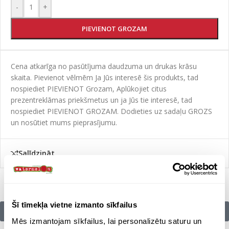
-
+
PIEVIENOT GROZAM
Cena atkarīga no pasūtījuma daudzuma un drukas krāsu
skaita. Pievienot vēlmēm Ja Jūs interesē šis produkts, tad
nospiediet PIEVIENOT Grozam, Aplūkojiet citus
prezentreklāmas priekšmetus un ja Jūs tie interesē, tad
nospiediet PIEVIENOT GROZAM. Dodieties uz sadaļu GROZS
un nosūtiet mums pieprasījumu.
Salīdzināt
Šī tīmekļa vietne izmanto sīkfailus
Citu zīmolu preces:
Mēs izmantojam sīkfailus, lai personalizētu saturu un