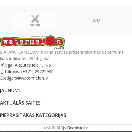
WM
SIA „WATERMELON” ir pilna servisa prezentreklāmas uzņēmums,
kurš ir dibināts 2004. gadā.
Rīga, Aizputes iela 1, K-5
Tālrunis: (+371) 29225936
edgars@watermelon.lv
JAUNUMI
AKTUĀLĀS SAITES
PIEPRASĪTĀKĀS KATEGORIJAS
Izstrādātājs
Graphic.lv
.