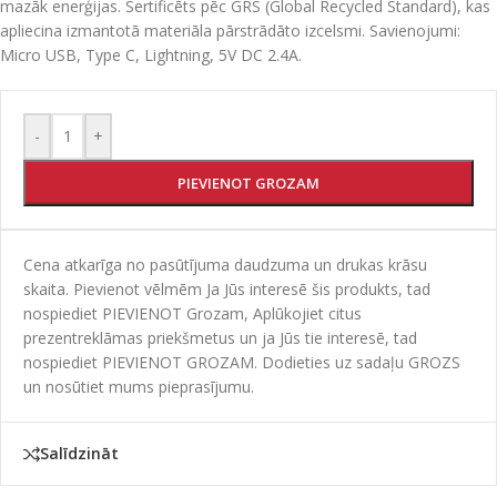
mazāk enerģijas. Sertificēts pēc GRS (Global Recycled Standard), kas
apliecina izmantotā materiāla pārstrādāto izcelsmi. Savienojumi:
Micro USB, Type C, Lightning, 5V DC 2.4A.
-
+
PIEVIENOT GROZAM
Cena atkarīga no pasūtījuma daudzuma un drukas krāsu
skaita. Pievienot vēlmēm Ja Jūs interesē šis produkts, tad
nospiediet PIEVIENOT Grozam, Aplūkojiet citus
prezentreklāmas priekšmetus un ja Jūs tie interesē, tad
nospiediet PIEVIENOT GROZAM. Dodieties uz sadaļu GROZS
un nosūtiet mums pieprasījumu.
Salīdzināt