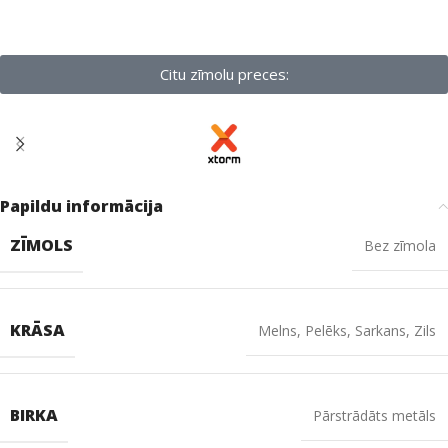
Citu zīmolu preces:
Papildu informācija
ZĪMOLS
Bez zīmola
KRĀSA
Melns
,
Pelēks
,
Sarkans
,
Zils
BIRKA
Pārstrādāts metāls