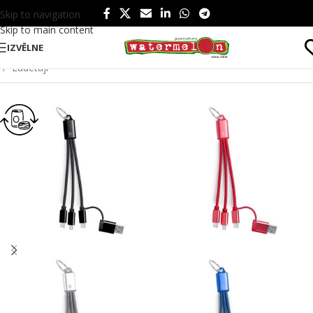
Skip to navigation
Skip to main content
IZVĒLNE
Sākums
/
Produkti
/
Tehnoloģijas un instrumenti
/
Tehnoloģijas
/
Lādētāji