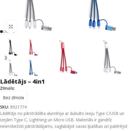
Click to enlarge
Lādētājs – 4in1
Zīmols:
Bez zīmola
SKU:
8921774
Lādētājs no pārstrādāta alumīnija ar dubulto ieeju Type C/USB un
izejām Type C, Lightning un Micro USB. Materiāls ir gandrīz
neierobežoti pārstrādājams, saglabājot savas īpašības un patērējot