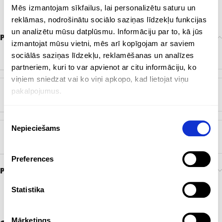
Mēs izmantojam sīkfailus, lai personalizētu saturu un
reklāmas, nodrošinātu sociālo saziņas līdzekļu funkcijas
un analizētu mūsu datplūsmu. Informāciju par to, kā jūs
Papildu informācija
izmantojat mūsu vietni, mēs arī kopīgojam ar saviem
ZĪMOLS
sociālās saziņas līdzekļu, reklamēšanas un analīzes
Bez zīmola
partneriem, kuri to var apvienot ar citu informāciju, ko
viņiem sniedzat vai ko viņi apkopo, kad lietojat viņu
pakalpojumus.
KRĀSA
Dabisks
Piekrišanas
Nepieciešams
izvēle
BIRKA
EKO
Preferences
Preces pasūtīšana un piegāde
Statistika
Mārketings