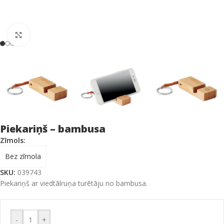
Click to enlarge
Piekariņš – bambusa
Zīmols:
Bez zīmola
SKU:
039743
Piekariņš ar viedtālruņa turētāju no bambusa.
-
+