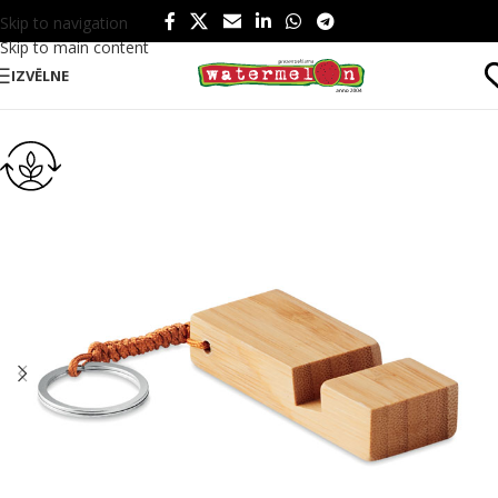
Skip to navigation
Skip to main content
IZVĒLNE
Sākums
/
Produkti
/
Tehnoloģijas un instrumenti
/
Instrumenti