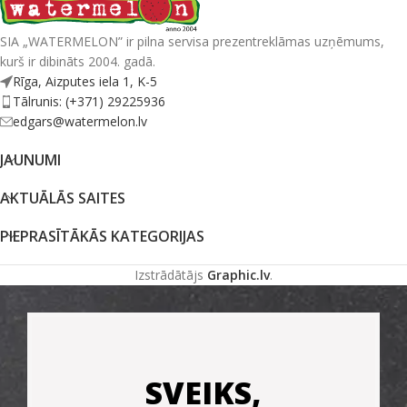
SIA „WATERMELON” ir pilna servisa prezentreklāmas uzņēmums,
kurš ir dibināts 2004. gadā.
Rīga, Aizputes iela 1, K-5
Tālrunis: (+371) 29225936
edgars@watermelon.lv
JAUNUMI
AKTUĀLĀS SAITES
PIEPRASĪTĀKĀS KATEGORIJAS
Izstrādātājs
Graphic.lv
.
SVEIKS,