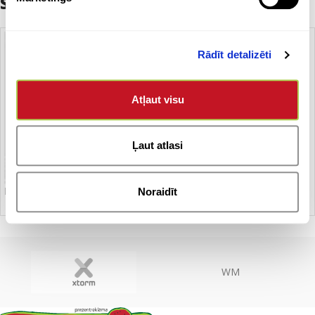
Saistītie produkti
Rādīt detalizēti
Atļaut visu
Ļaut atlasi
Polo krekls
Noraidīt
WM