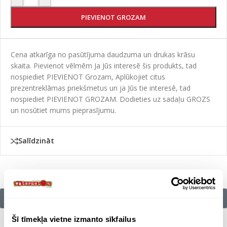
PIEVIENOT GROZAM
Cena atkarīga no pasūtījuma daudzuma un drukas krāsu
skaita. Pievienot vēlmēm Ja Jūs interesē šis produkts, tad
nospiediet PIEVIENOT Grozam, Aplūkojiet citus
prezentreklāmas priekšmetus un ja Jūs tie interesē, tad
nospiediet PIEVIENOT GROZAM. Dodieties uz sadaļu GROZS
un nosūtiet mums pieprasījumu.
Salīdzināt
Citu zīmolu preces:
Šī tīmekļa vietne izmanto sīkfailus