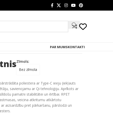
PAR MUMS
KONTAKTI
tnis
Zīmols:
Bez zīmola
ārstrādāta poliestera ar Type-C ieeju (iekļauts
āju, savienojamu ar Qi tehnoloģiju. Aprīkots ar
slīdošu pamatni stabilitātei un ērtībai. RPET
lastmasas, veicina atkritumu atkārtotu
r aizsardzību pret pārkaršanu, pārslodzi un
esters.