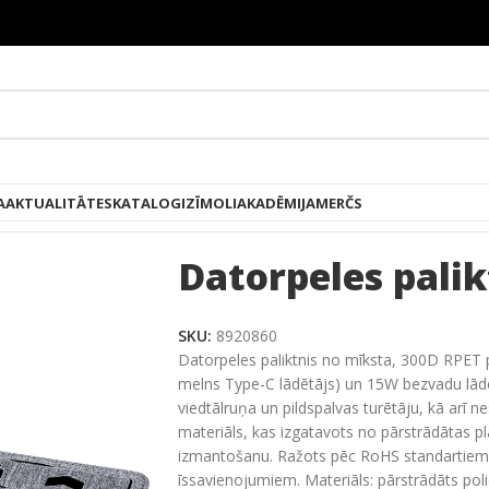
A
AKTUALITĀTES
KATALOGI
ZĪMOLI
AKADĒMIJA
MERČS
/
Datoram
/
Datorpeles paliktnis
Datorpeles palik
SKU:
8920860
Datorpeles paliktnis no mīksta, 300D RPET p
melns Type-C lādētājs) un 15W bezvadu lādēt
viedtālruņa un pildspalvas turētāju, kā arī ne
materiāls, kas izgatavots no pārstrādātas p
izmantošanu. Ražots pēc RoHS standartiem a
īssavienojumiem. Materiāls: pārstrādāts poli