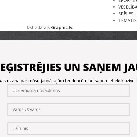
SPORTS 
VESELĪB
SPĒLES 
TEMATIS
Izstrādātājs
Graphic.lv
.
REĢISTRĒJIES UN SAŅEM 
, kas uzzina par mūsu jaunākajām tendencēm un saņemiet ekskluzīvu