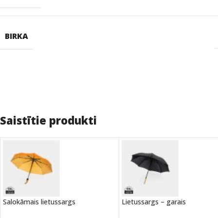
BIRKA
Saistītie produkti
Salokāmais lietussargs
Lietussargs – garais