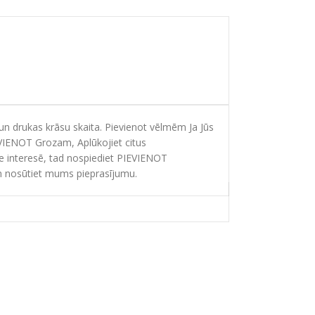
 drukas krāsu skaita. Pievienot vēlmēm Ja Jūs
EVIENOT Grozam, Aplūkojiet citus
ie interesē, tad nospiediet PIEVIENOT
 nosūtiet mums pieprasījumu.