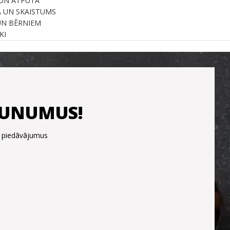
UN ATPŪTA
A UN SKAISTUMS
UN BĒRNIEM
KI
JAUNUMUS!
s piedāvājumus