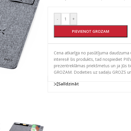
-
+
PIEVIENOT GROZAM
Cena atkarīga no pasūtījuma daudzuma un
interesē šis produkts, tad nospiediet PI
prezentreklāmas priekšmetus un ja Jūs t
GROZAM. Dodieties uz sadaļu GROZS un
Salīdzināt