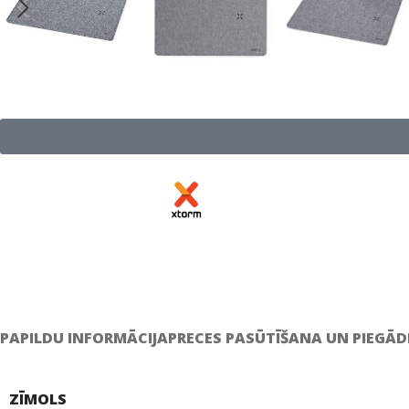
PAPILDU INFORMĀCIJA
PRECES PASŪTĪŠANA UN PIEGĀD
ZĪMOLS