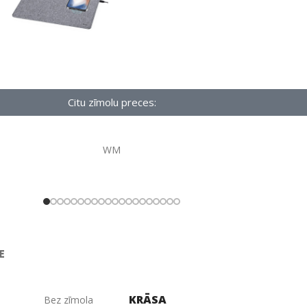
Citu zīmolu preces:
WM
E
KRĀSA
Bez zīmola