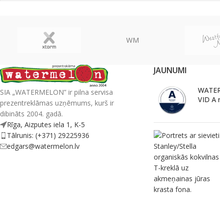
WM
JAUNUMI
WATER
SIA „WATERMELON” ir pilna servisa
VID A 
prezentreklāmas uzņēmums, kurš ir
dibināts 2004. gadā.
Rīga, Aizputes iela 1, K-5
Tālrunis: (+371) 29225936
edgars@watermelon.lv