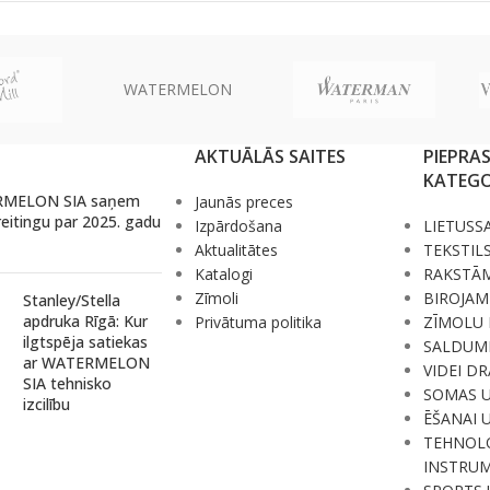
WATERMELON
AKTUĀLĀS SAITES
PIEPRA
KATEGO
MELON SIA saņem
Jaunās preces
reitingu par 2025. gadu
Izpārdošana
LIETUSS
Aktualitātes
TEKSTIL
Katalogi
RAKSTĀ
Zīmoli
BIROJAM
Stanley/Stella
apdruka Rīgā: Kur
Privātuma politika
ZĪMOLU 
ilgtspēja satiekas
SALDUM
ar WATERMELON
VIDEI D
SIA tehnisko
SOMAS 
izcilību
ĒŠANAI 
TEHNOLO
INSTRUM