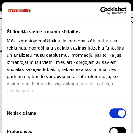
Skip to navigation
Skip to main content
IZVĒLNE
Sākums
/
Produkti
/
Tehnoloģijas un instrumenti
/
Tehnoloģijas
/
Datoram
Šī tīmekļa vietne izmanto sīkfailus
Mēs izmantojam sīkfailus, lai personalizētu saturu un
reklāmas, nodrošinātu sociālo saziņas līdzekļu funkcijas
un analizētu mūsu datplūsmu. Informāciju par to, kā jūs
izmantojat mūsu vietni, mēs arī kopīgojam ar saviem
sociālās saziņas līdzekļu, reklamēšanas un analīzes
partneriem, kuri to var apvienot ar citu informāciju, ko
viņiem sniedzat vai ko viņi apkopo, kad lietojat viņu
pakalpojumus.
Piekrišanas
Nepieciešams
izvēle
Preferences