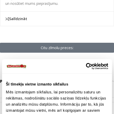
un nosūtiet mums pieprasījumu.
Salīdzināt
Citu zīmolu preces:
Papildu informācija
Šī tīmekļa vietne izmanto sīkfailus
ZĪMOLS
Bez zīmola
Mēs izmantojam sīkfailus, lai personalizētu saturu un
reklāmas, nodrošinātu sociālo saziņas līdzekļu funkcijas
un analizētu mūsu datplūsmu. Informāciju par to, kā jūs
izmantojat mūsu vietni, mēs arī kopīgojam ar saviem
KRĀSA
Bēšīgs
,
Gaiši zaļš
,
Melns