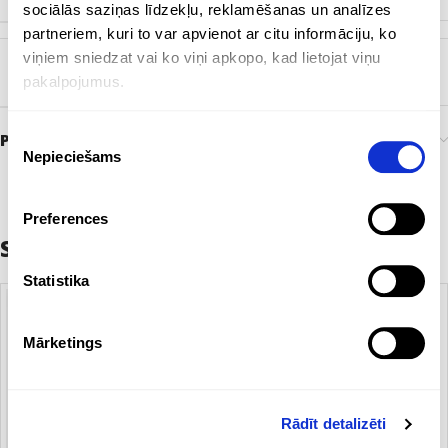
sociālās saziņas līdzekļu, reklamēšanas un analīzes
partneriem, kuri to var apvienot ar citu informāciju, ko
viņiem sniedzat vai ko viņi apkopo, kad lietojat viņu
BIRKA
Pārstrādāts papīrs
pakalpojumus.
Piekrišanas
Preces pasūtīšana un piegāde
Nepieciešams
izvēle
Preferences
Saistītie produkti
Statistika
Mārketings
Rādīt detalizēti