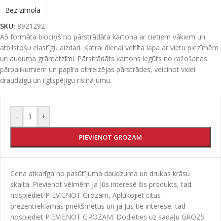
Bez zīmola
SKU:
8921292
A5 formāta blociņš no pārstrādāta kartona ar cietiem vākiem un
atbilstošu elastīgu aizdari. Katrai dienai veltīta lapa ar vietu piezīmēm
un auduma grāmatzīmi. Pārstrādāts kartons iegūts no ražošanas
pārpalikumiem un papīra otrreizējas pārstrādes, veicinot videi
draudzīgu un ilgtspējīgu risinājumu.
-
+
PIEVIENOT GROZAM
Cena atkarīga no pasūtījuma daudzuma un drukas krāsu
skaita. Pievienot vēlmēm Ja Jūs interesē šis produkts, tad
nospiediet PIEVIENOT Grozam, Aplūkojiet citus
prezentreklāmas priekšmetus un ja Jūs tie interesē, tad
nospiediet PIEVIENOT GROZAM. Dodieties uz sadaļu GROZS