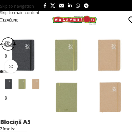
Skip to navigation
Skip to main content
IZVĒLNE
Sākums
/
Produkti
/
Birojam
/
Blociņi
Click to enlarge
Blociņš A5
Zīmols: