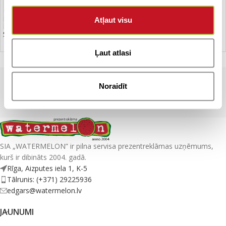
Atļaut visu
Salokāmais lietussargs
Ļaut atlasi
Noraidīt
WM
SIA „WATERMELON” ir pilna servisa prezentreklāmas uzņēmums,
kurš ir dibināts 2004. gadā.
Rīga, Aizputes iela 1, K-5
Tālrunis: (+371) 29225936
edgars@watermelon.lv
JAUNUMI