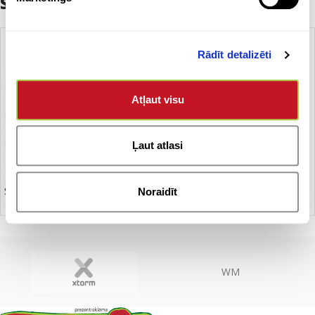
Saistītie produkti
Rādīt detalizēti
Atļaut visu
Ļaut atlasi
Sporta maisiņš
Noraidīt
WM