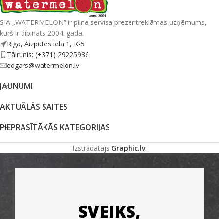
SIA „WATERMELON” ir pilna servisa prezentreklāmas uzņēmums,
kurš ir dibināts 2004. gadā.
Rīga, Aizputes iela 1, K-5
Tālrunis: (+371) 29225936
edgars@watermelon.lv
JAUNUMI
AKTUĀLĀS SAITES
PIEPRASĪTĀKĀS KATEGORIJAS
Izstrādātājs
Graphic.lv
.
SVEIKS,