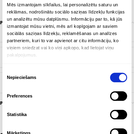
Mēs izmantojam sīkfailus, lai personalizētu saturu un
reklāmas, nodrošinātu sociālo saziņas līdzekļu funkcijas
un analizētu mūsu datplūsmu. Informāciju par to, kā jūs
Papildu informācija
izmantojat mūsu vietni, mēs arī kopīgojam ar saviem
ZĪMOLS
sociālās saziņas līdzekļu, reklamēšanas un analīzes
Bez zīmola
partneriem, kuri to var apvienot ar citu informāciju, ko
viņiem sniedzat vai ko viņi apkopo, kad lietojat viņu
pakalpojumus.
KRĀSA
Balts
,
Dabisks
,
Melns
Piekrišanas
Nepieciešams
izvēle
SOMAS MATERIĀLS
Džuta
Preferences
Preces pasūtīšana un piegāde
Statistika
Mārketings