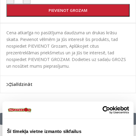
PIEVIENOT GROZAM
Cena atkarīga no pasūtījuma daudzuma un drukas krāsu
skaita. Pievienot vēlmēm Ja Jūs interesē šis produkts, tad
nospiediet PIEVIENOT Grozam, Aplūkojiet citus
prezentreklāmas priekšmetus un ja Jūs tie interesē, tad
nospiediet PIEVIENOT GROZAM. Dodieties uz sadaļu GROZS
un nosūtiet mums pieprasījumu.
Salīdzināt
Citu zīmolu preces:
Šī tīmekļa vietne izmanto sīkfailus