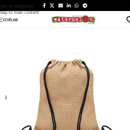
Skip to navigation
Skip to main content
IZVĒLNE
Sākums
/
Produkti
/
Sports un atpūta
/
Sports
/
Sporta maisiņi