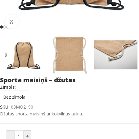
Click to enlarge
Sporta maisiņš – džutas
Zīmols:
Bez zīmola
SKU:
03MO2190
Džutas sporta maisiņš ar kokvilnas auklu.
-
+