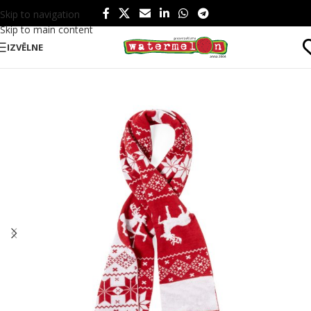
Skip to navigation
Skip to main content
IZVĒLNE
Sākums
/
Produkti
/
Tematiski
/
Svētki
/
Ziemassvētki