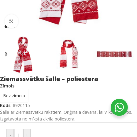
Click to enlarge
Ziemassvētku šalle – poliestera
Zīmols:
Bez zīmola
Kods:
8920115
Šalle ar Ziemassvētku rakstiem. Oriģināla dāvana, lai vilktu svētkos.
Izgatavota no mīksta akrila poliestera.
-
+