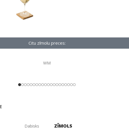
Citu zīmolu preces:
WM
E
ZĪMOLS
Dabisks