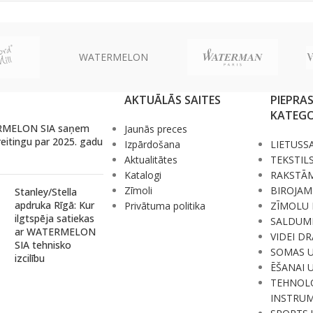
WATERMELON
AKTUĀLĀS SAITES
PIEPRA
KATEGO
MELON SIA saņem
Jaunās preces
reitingu par 2025. gadu
Izpārdošana
LIETUSS
Aktualitātes
TEKSTIL
Katalogi
RAKSTĀ
Zīmoli
BIROJAM
Stanley/Stella
apdruka Rīgā: Kur
Privātuma politika
ZĪMOLU 
ilgtspēja satiekas
SALDUM
ar WATERMELON
VIDEI D
SIA tehnisko
SOMAS 
izcilību
ĒŠANAI 
TEHNOLO
INSTRUM