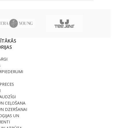
SĪTĀKĀS
RIJAS
ARGI
S
MPIEDERUMI
PRECES
I
RAUDZĪGI
UN CEĻOŠANA
UN DZERŠANAI
ĢIJAS UN
ENTI