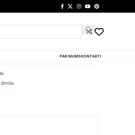
PAR MUMS
KONTAKTI
s:
 zīmola