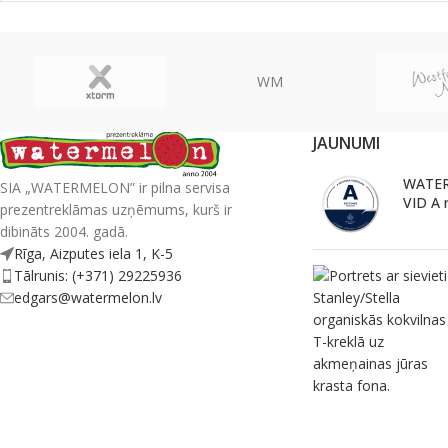
WM
JAUNUMI
WATER
SIA „WATERMELON” ir pilna servisa
VID A 
prezentreklāmas uzņēmums, kurš ir
dibināts 2004. gadā.
Rīga, Aizputes iela 1, K-5
Tālrunis: (+371) 29225936
edgars@watermelon.lv