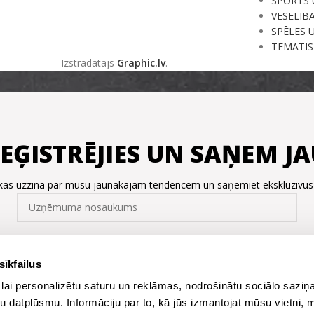
SPORTS 
VESELĪB
SPĒLES 
TEMATIS
Izstrādātājs
Graphic.lv
.
REĢISTRĒJIES UN SAŅEM 
, kas uzzina par mūsu jaunākajām tendencēm un saņemiet ekskluzīvu
sīkfailus
lai personalizētu saturu un reklāmas, nodrošinātu sociālo saziņa
u datplūsmu. Informāciju par to, kā jūs izmantojat mūsu vietni, 