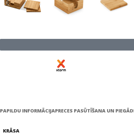
PAPILDU INFORMĀCIJA
PRECES PASŪTĪŠANA UN PIEGĀD
KRĀSA