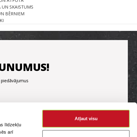
UN ATPŪTA
A UN SKAISTUMS
UN BĒRNIEM
KI
JAUNUMUS!
s piedāvājumus
Atļaut visu
s līdzekļu
mēs arī