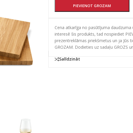
PIEVIENOT GROZAM
Cena atkarīga no pasūtījuma daudzuma un
interesē šis produkts, tad nospiediet PI
prezentreklāmas priekšmetus un ja Jūs t
GROZAM. Dodieties uz sadaļu GROZS un
Salīdzināt