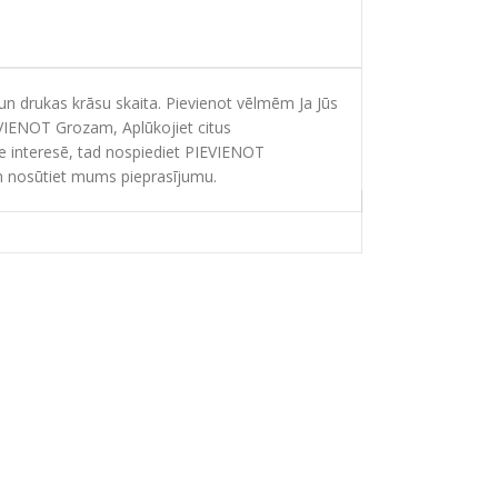
 drukas krāsu skaita. Pievienot vēlmēm Ja Jūs
EVIENOT Grozam, Aplūkojiet citus
ie interesē, tad nospiediet PIEVIENOT
 nosūtiet mums pieprasījumu.