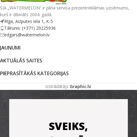
SIA „WATERMELON” ir pilna servisa prezentreklāmas uzņēmums,
kurš ir dibināts 2004. gadā.
Rīga, Aizputes iela 1, K-5
Tālrunis: (+371) 29225936
edgars@watermelon.lv
JAUNUMI
AKTUĀLĀS SAITES
PIEPRASĪTĀKĀS KATEGORIJAS
Izstrādātājs
Graphic.lv
.
SVEIKS,