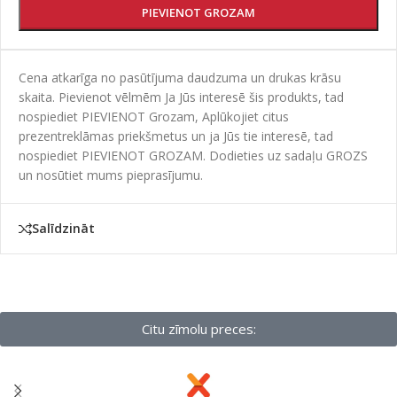
PIEVIENOT GROZAM
Cena atkarīga no pasūtījuma daudzuma un drukas krāsu
skaita. Pievienot vēlmēm Ja Jūs interesē šis produkts, tad
nospiediet PIEVIENOT Grozam, Aplūkojiet citus
prezentreklāmas priekšmetus un ja Jūs tie interesē, tad
nospiediet PIEVIENOT GROZAM. Dodieties uz sadaļu GROZS
un nosūtiet mums pieprasījumu.
Salīdzināt
Citu zīmolu preces: