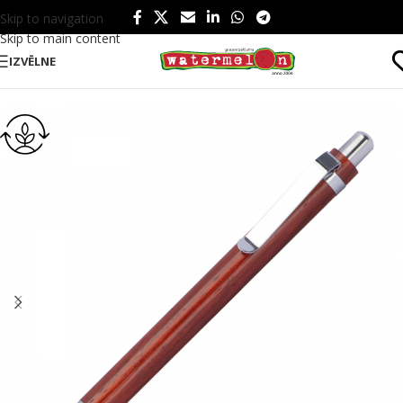
Skip to navigation
Skip to main content
IZVĒLNE
Sākums
/
Produkti
/
Rakstāmpiederumi
/
Pildspalvas
/
EKO