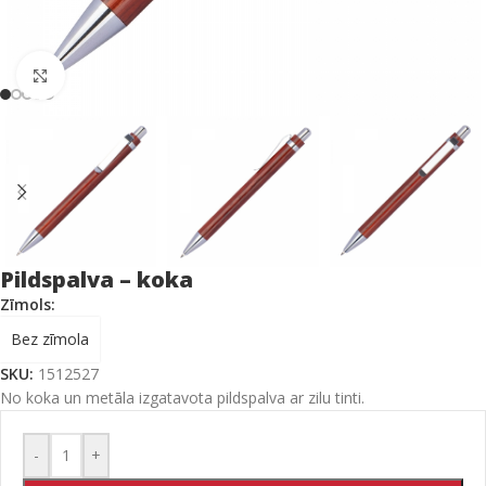
Click to enlarge
Pildspalva – koka
Zīmols:
Bez zīmola
SKU:
1512527
No koka un metāla izgatavota pildspalva ar zilu tinti.
-
+