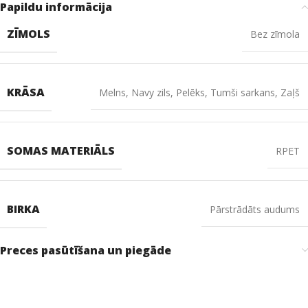
Papildu informācija
ZĪMOLS
Bez zīmola
KRĀSA
Melns
,
Navy zils
,
Pelēks
,
Tumši sarkans
,
Zaļš
SOMAS MATERIĀLS
RPET
BIRKA
Pārstrādāts audums
Preces pasūtīšana un piegāde