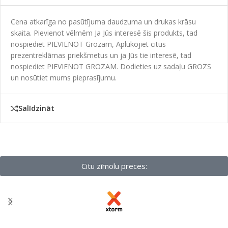
Cena atkarīga no pasūtījuma daudzuma un drukas krāsu
skaita. Pievienot vēlmēm Ja Jūs interesē šis produkts, tad
nospiediet PIEVIENOT Grozam, Aplūkojiet citus
prezentreklāmas priekšmetus un ja Jūs tie interesē, tad
nospiediet PIEVIENOT GROZAM. Dodieties uz sadaļu GROZS
un nosūtiet mums pieprasījumu.
Salīdzināt
Citu zīmolu preces: