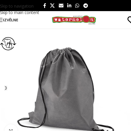
Skip to navigation
Skip to main content
IZVĒLNE
Sākums
/
Produkti
/
Sports un atpūta
/
Sports
/
Sporta maisiņi
Click to enlarge