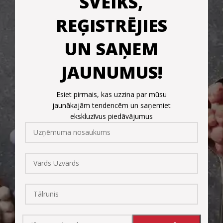
SVEIKS,
REĢISTRĒJIES
UN SAŅEM
JAUNUMUS!
Esiet pirmais, kas uzzina par mūsu
jaunākajām tendencēm un saņemiet
ekskluzīvus piedāvājumus