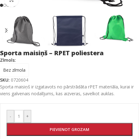
Sporta maisiņš – RPET poliestera
Zīmols:
Bez zīmola
SKU:
0720604
Sporta maisiņš ir izgatavots no pārstrādāta rPET materiāla, kurai ir
viens galvenais nodalījums, kas aizveras, savelkot auklas.
-
+
PIEVIENOT GROZAM