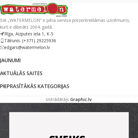
SIA „WATERMELON” ir pilna servisa prezentreklāmas uzņēmums,
kurš ir dibināts 2004. gadā.
Rīga, Aizputes iela 1, K-5
Tālrunis: (+371) 29225936
edgars@watermelon.lv
JAUNUMI
AKTUĀLĀS SAITES
PIEPRASĪTĀKĀS KATEGORIJAS
Izstrādātājs
Graphic.lv
.