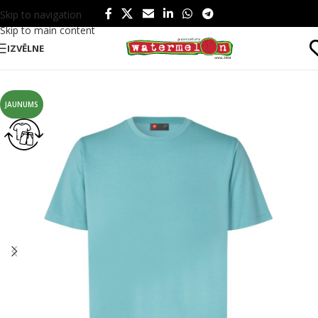
Skip to navigation
Skip to main content
IZVĒLNE
Sākums
/
Produkti
/
Tekstils
/
Krekli
/
T-krekli
JAUNUMS