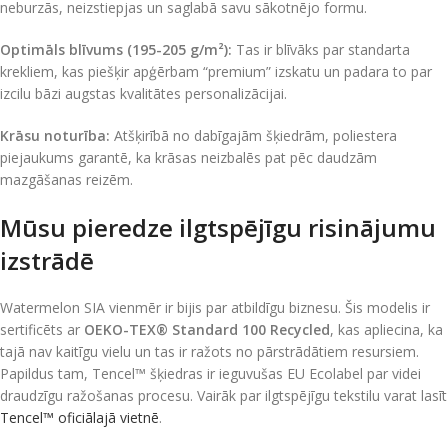
neburzās, neizstiepjas un saglabā savu sākotnējo formu.
Optimāls blīvums (195-205 g/m²):
Tas ir blīvāks par standarta
krekliem, kas piešķir apģērbam “premium” izskatu un padara to par
izcilu bāzi augstas kvalitātes personalizācijai.
Krāsu noturība:
Atšķirībā no dabīgajām šķiedrām, poliestera
piejaukums garantē, ka krāsas neizbalēs pat pēc daudzām
mazgāšanas reizēm.
Mūsu pieredze ilgtspējīgu risinājumu
izstrādē
Watermelon SIA vienmēr ir bijis par atbildīgu biznesu. Šis modelis ir
sertificēts ar
OEKO-TEX® Standard 100 Recycled
, kas apliecina, ka
tajā nav kaitīgu vielu un tas ir ražots no pārstrādātiem resursiem.
Papildus tam, Tencel™ šķiedras ir ieguvušas EU Ecolabel par videi
draudzīgu ražošanas procesu. Vairāk par ilgtspējīgu tekstilu varat lasīt
Tencel™ oficiālajā vietnē
.