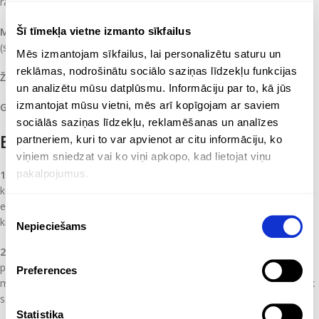
ražotāja norādījumus:
Mazgāšana:
Atļauts mazgāt līdz
60°C
, kas nodrošina izcilu higiēnu
Šī tīmekļa vietne izmanto sīkfailus
(svarīgi B2B sektoram).
Mēs izmantojam sīkfailus, lai personalizētu saturu un
reklāmas, nodrošinātu sociālo saziņas līdzekļu funkcijas
Žāvēšana:
Drīkst žāvēt veļas žāvētājā zemā temperatūrā.
un analizētu mūsu datplūsmu. Informāciju par to, kā jūs
izmantojat mūsu vietni, mēs arī kopīgojam ar saviem
Gludināšana:
Zemā temperatūrā (līdz 110°C).
sociālās saziņas līdzekļu, reklamēšanas un analīzes
Biežāk uzdotie jautājumi (FAQ)
partneriem, kuri to var apvienot ar citu informāciju, ko
viņiem sniedzat vai ko viņi apkopo, kad lietojat viņu
pakalpojumus.
1. Kas ir Lyocell un ar ko tas ir labāks par kokvilnu?
Lyocell ir no
koksnes celulozes iegūta šķiedra. Tā ir ievērojami mīkstāka,
elpojošāka un ilgtspējīgāka nekā kokvilna, turklāt tā labāk saglabā
Piekrišanas
krāsu un formu.
Nepieciešams
izvēle
2. Vai uz Lyocell auduma apdruka turas tikpat labi?
Jā,
pateicoties sintētikas un dabīgās šķiedras hibrīdam, apdruka uz šī
Preferences
materiāla turas pat labāk nekā uz 100% kokvilnas, jo audums mazāk
saraujas un “nestaigā”.
Statistika