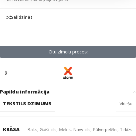
Salīdzināt
Citu zīmolu preces:
Papildu informācija
TEKSTILS DZIMUMS
Vīriešu
KRĀSA
Balts
,
Gaiši zils
,
Melns
,
Navy zils
,
Pūlverpelēks
,
Tirkīzs