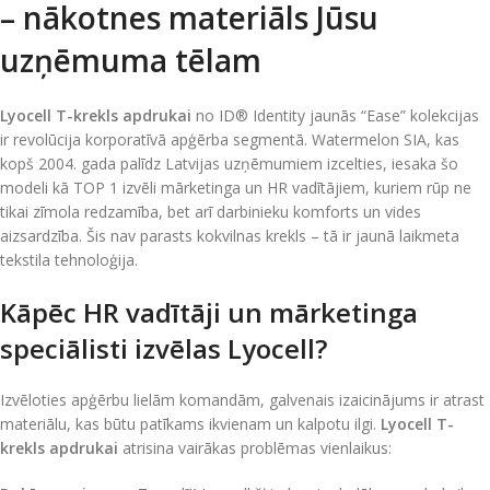
– nākotnes materiāls Jūsu
uzņēmuma tēlam
Lyocell T-krekls apdrukai
no ID® Identity jaunās “Ease” kolekcijas
ir revolūcija korporatīvā apģērba segmentā. Watermelon SIA, kas
kopš 2004. gada palīdz Latvijas uzņēmumiem izcelties, iesaka šo
modeli kā TOP 1 izvēli mārketinga un HR vadītājiem, kuriem rūp ne
tikai zīmola redzamība, bet arī darbinieku komforts un vides
aizsardzība. Šis nav parasts kokvilnas krekls – tā ir jaunā laikmeta
tekstila tehnoloģija.
Kāpēc HR vadītāji un mārketinga
speciālisti izvēlas Lyocell?
Izvēloties apģērbu lielām komandām, galvenais izaicinājums ir atrast
materiālu, kas būtu patīkams ikvienam un kalpotu ilgi.
Lyocell T-
krekls apdrukai
atrisina vairākas problēmas vienlaikus: