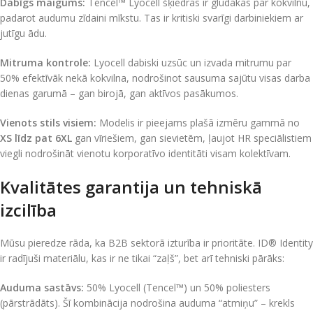
Dabīgs maigums:
Tencel™ Lyocell šķiedras ir gludākas par kokvilnu,
padarot audumu zīdaini mīkstu. Tas ir kritiski svarīgi darbiniekiem ar
jutīgu ādu.
Mitruma kontrole:
Lyocell dabiski uzsūc un izvada mitrumu par
50% efektīvāk nekā kokvilna, nodrošinot sausuma sajūtu visas darba
dienas garumā – gan birojā, gan aktīvos pasākumos.
Vienots stils visiem:
Modelis ir pieejams plašā izmēru gammā no
XS līdz pat 6XL
gan vīriešiem, gan sievietēm, ļaujot HR speciālistiem
viegli nodrošināt vienotu korporatīvo identitāti visam kolektīvam.
Kvalitātes garantija un tehniskā
izcilība
Mūsu pieredze rāda, ka B2B sektorā izturība ir prioritāte. ID® Identity
ir radījuši materiālu, kas ir ne tikai “zaļš”, bet arī tehniski pārāks:
Auduma sastāvs:
50% Lyocell (Tencel™) un 50% poliesters
(pārstrādāts). Šī kombinācija nodrošina auduma “atmiņu” – krekls