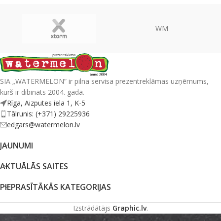
WM
SIA „WATERMELON” ir pilna servisa prezentreklāmas uzņēmums,
kurš ir dibināts 2004. gadā.
Rīga, Aizputes iela 1, K-5
Tālrunis: (+371) 29225936
edgars@watermelon.lv
JAUNUMI
AKTUĀLĀS SAITES
PIEPRASĪTĀKĀS KATEGORIJAS
Izstrādātājs
Graphic.lv
.