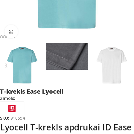
Click to enlarge
T-krekls Ease Lyocell
Zīmols:
SKU:
910554
Lyocell T-krekls apdrukai ID Ease