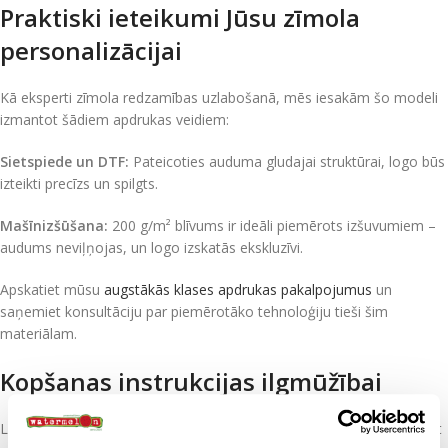
Praktiski ieteikumi Jūsu zīmola
personalizācijai
Kā eksperti zīmola redzamības uzlabošanā, mēs iesakām šo modeli
izmantot šādiem apdrukas veidiem:
Sietspiede un DTF:
Pateicoties auduma gludajai struktūrai, logo būs
izteikti precīzs un spilgts.
Mašīnizšūšana:
200 g/m² blīvums ir ideāli piemērots izšuvumiem –
audums neviļņojas, un logo izskatās ekskluzīvi.
Apskatiet mūsu
augstākās klases apdrukas pakalpojumus
un
saņemiet konsultāciju par piemērotāko tehnoloģiju tieši šim
materiālam.
Kopšanas instrukcijas ilgmūžībai
Lai Jūsu uzņēmuma investīcija kalpotu gadiem, mēs iesakām ievērot