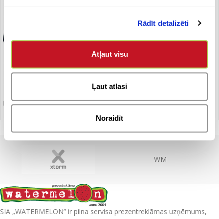
Rādīt detalizēti
Atļaut visu
Ļaut atlasi
Lukturītis
Noraidīt
WM
SIA „WATERMELON” ir pilna servisa prezentreklāmas uzņēmums,