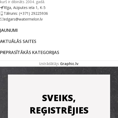
kurš ir dibināts 2004. gadā.
Rīga, Aizputes iela 1, K-5
Tālrunis: (+371) 29225936
edgars@watermelon.lv
JAUNUMI
AKTUĀLĀS SAITES
PIEPRASĪTĀKĀS KATEGORIJAS
Izstrādātājs
Graphic.lv
.
SVEIKS,
REĢISTRĒJIES