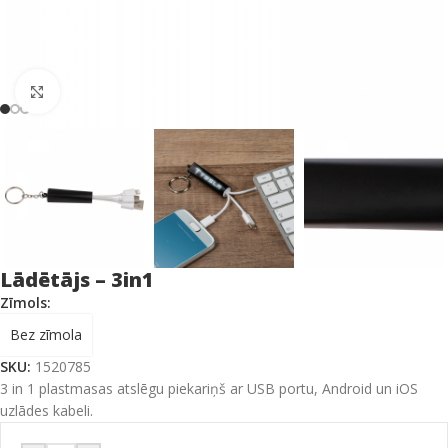
Click to enlarge
Lādētājs – 3in1
Zīmols:
Bez zīmola
SKU:
1520785
3 in 1 plastmasas atslēgu piekariņš ar USB portu, Android un iOS
uzlādes kabeli.