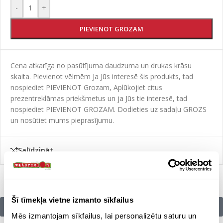
-
+
PIEVIENOT GROZAM
Cena atkarīga no pasūtījuma daudzuma un drukas krāsu
skaita. Pievienot vēlmēm Ja Jūs interesē šis produkts, tad
nospiediet PIEVIENOT Grozam, Aplūkojiet citus
prezentreklāmas priekšmetus un ja Jūs tie interesē, tad
nospiediet PIEVIENOT GROZAM. Dodieties uz sadaļu GROZS
un nosūtiet mums pieprasījumu.
Salīdzināt
Šī tīmekļa vietne izmanto sīkfailus
Citu zīmolu preces:
Mēs izmantojam sīkfailus, lai personalizētu saturu un