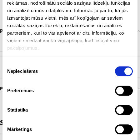
reklāmas, nodrošinātu sociālo saziņas līdzekļu funkcijas
un analizētu mūsu datplūsmu. Informāciju par to, kā jūs
izmantojat mūsu vietni, mēs arī kopīgojam ar saviem
sociālās saziņas līdzekļu, reklamēšanas un analīzes
Papildu informācija
partneriem, kuri to var apvienot ar citu informāciju, ko
viņiem sniedzat vai ko viņi apkopo, kad lietojat viņu
KRĀSA
Balts
,
Melns
pakalpojumus.
Piekrišanas
ZĪMOLS
Bez zīmola
Nepieciešams
izvēle
Preces pasūtīšana un piegāde
Preferences
Statistika
Saistītie produkti
Mārketings