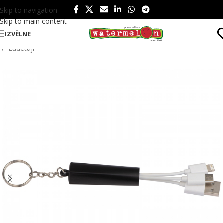
Skip to navigation
Skip to main content
IZVĒLNE
Sākums
/
Produkti
/
Tehnoloģijas un instrumenti
/
Tehnoloģijas
/
Lādētāji