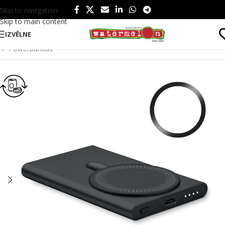
Skip to navigation
Skip to main content
IZVĒLNE
Sākums
/
Produkti
/
Tehnoloģijas un instrumenti
/
Tehnoloģijas
/
Powerbankas