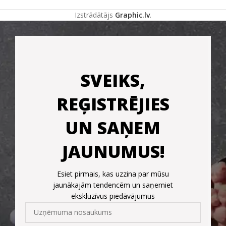
Izstrādātājs
Graphic.lv
.
SVEIKS,
REĢISTRĒJIES
UN SAŅEM
JAUNUMUS!
Esiet pirmais, kas uzzina par mūsu
jaunākajām tendencēm un saņemiet
ekskluzīvus piedāvājumus