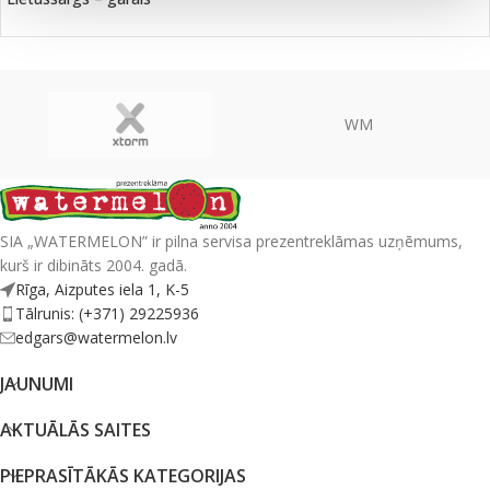
WM
SIA „WATERMELON” ir pilna servisa prezentreklāmas uzņēmums,
kurš ir dibināts 2004. gadā.
Rīga, Aizputes iela 1, K-5
Tālrunis: (+371) 29225936
edgars@watermelon.lv
JAUNUMI
AKTUĀLĀS SAITES
PIEPRASĪTĀKĀS KATEGORIJAS