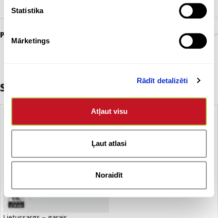
POWERBANKAS KAPACITĀTE
5000 mAh
Statistika
Preces pasūtīšana un piegāde
Mārketings
Rādīt detalizēti
Saistītie produkti
Atļaut visu
Ļaut atlasi
Noraidīt
Lietussargs – garais