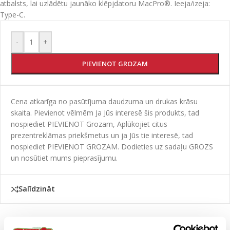
atbalsts, lai uzlādētu jaunāko klēpjdatoru MacPro®. Ieeja/izeja:
Type-C.
-
+
PIEVIENOT GROZAM
Cena atkarīga no pasūtījuma daudzuma un drukas krāsu
skaita. Pievienot vēlmēm Ja Jūs interesē šis produkts, tad
nospiediet PIEVIENOT Grozam, Aplūkojiet citus
prezentreklāmas priekšmetus un ja Jūs tie interesē, tad
nospiediet PIEVIENOT GROZAM. Dodieties uz sadaļu GROZS
un nosūtiet mums pieprasījumu.
Salīdzināt