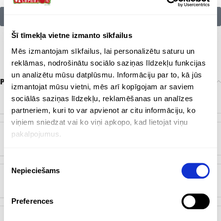
Citu zīmolu preces:
Šī tīmekļa vietne izmanto sīkfailus
Mēs izmantojam sīkfailus, lai personalizētu saturu un
reklāmas, nodrošinātu sociālo saziņas līdzekļu funkcijas
un analizētu mūsu datplūsmu. Informāciju par to, kā jūs
Papildu informācija
izmantojat mūsu vietni, mēs arī kopīgojam ar saviem
sociālās saziņas līdzekļu, reklamēšanas un analīzes
ZĪMOLS
Bez zīmola
partneriem, kuri to var apvienot ar citu informāciju, ko
viņiem sniedzat vai ko viņi apkopo, kad lietojat viņu
pakalpojumus.
KRĀSA
Balts
,
Melns
,
Pelēks
,
Zils
Piekrišanas
Nepieciešams
izvēle
BIRKA
Pārstrādāts metāls
Preferences