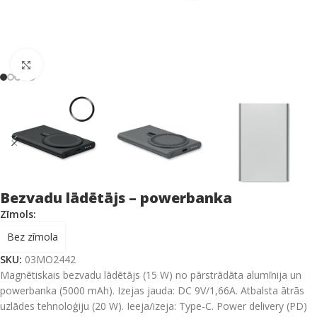
Click to enlarge
Bezvadu lādētājs – powerbanka
Zīmols:
Bez zīmola
SKU:
03MO2442
Magnētiskais bezvadu lādētājs (15 W) no pārstrādāta alumīnija un
powerbanka (5000 mAh). Izejas jauda: DC 9V/1,66A. Atbalsta ātrās
uzlādes tehnoloģiju (20 W). Ieeja/izeja: Type-C. Power delivery (PD)