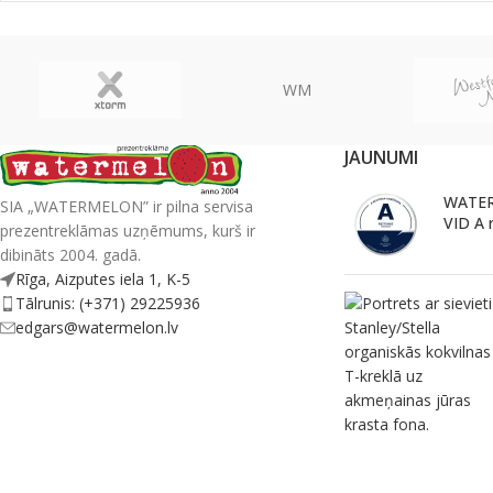
WM
JAUNUMI
WATER
SIA „WATERMELON” ir pilna servisa
VID A 
prezentreklāmas uzņēmums, kurš ir
dibināts 2004. gadā.
Rīga, Aizputes iela 1, K-5
Tālrunis: (+371) 29225936
edgars@watermelon.lv