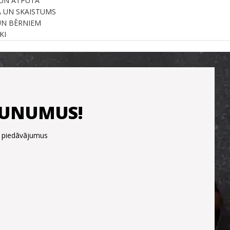
UN ATPŪTA
A UN SKAISTUMS
UN BĒRNIEM
KI
JAUNUMUS!
s piedāvājumus