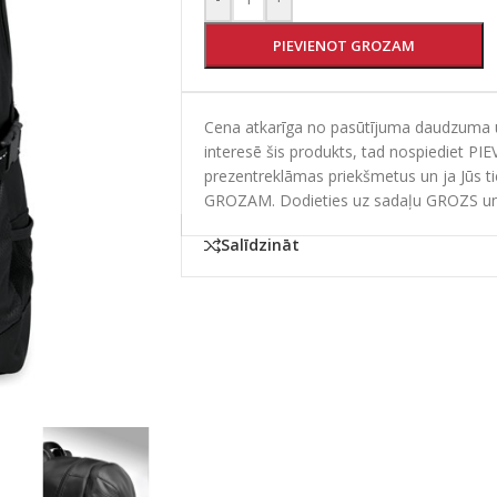
PIEVIENOT GROZAM
Cena atkarīga no pasūtījuma daudzuma un
interesē šis produkts, tad nospiediet PI
prezentreklāmas priekšmetus un ja Jūs t
GROZAM. Dodieties uz sadaļu GROZS un
Salīdzināt