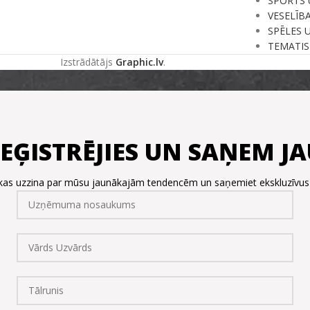
SPORTS 
VESELĪB
SPĒLES 
TEMATIS
Izstrādātājs
Graphic.lv
.
REĢISTRĒJIES UN SAŅEM 
, kas uzzina par mūsu jaunākajām tendencēm un saņemiet ekskluzīvu