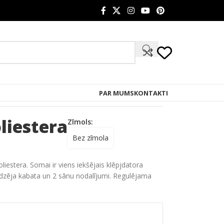
PAR MUMS
KONTAKTI
liestera
Zīmols:
Bez zīmola
estera. Somai ir viens iekšējais klēpjdatora
ēdzēja kabata un 2 sānu nodalījumi. Regulējama