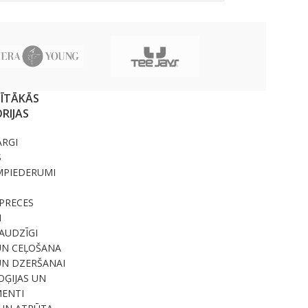
SĪTĀKĀS
RIJAS
ARGI
S
MPIEDERUMI
PRECES
I
RAUDZĪGI
UN CEĻOŠANA
UN DZERŠANAI
ĢIJAS UN
ENTI