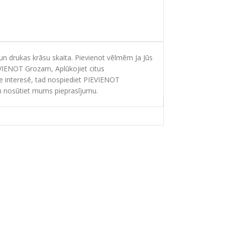
 drukas krāsu skaita. Pievienot vēlmēm Ja Jūs
EVIENOT Grozam, Aplūkojiet citus
ie interesē, tad nospiediet PIEVIENOT
 nosūtiet mums pieprasījumu.