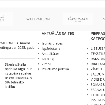
WATERMELON
AKTUĀLĀS SAITES
PIEPRA
KATEGO
MELON SIA saņem
Jaunās preces
reitingu par 2025. gadu
Izpārdošana
LIETUSS
Aktualitātes
TEKSTIL
Katalogi
RAKSTĀ
Zīmoli
BIROJAM
Stanley/Stella
apdruka Rīgā: Kur
Privātuma politika
ZĪMOLU 
ilgtspēja satiekas
SALDUM
ar WATERMELON
VIDEI D
SIA tehnisko
SOMAS 
izcilību
ĒŠANAI 
TEHNOLO
INSTRUM