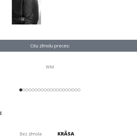
Citu zīmolu preces:
WM
E
KRĀSA
Bez zīmola