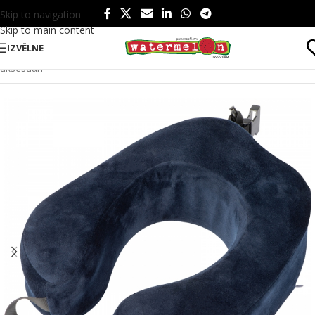
Skip to navigation
Skip to main content
IZVĒLNE
Sākums
/
Produkti
/
Somas un ceļošana
/
Čeļošana
/
Ceļošanas
aksesuāri