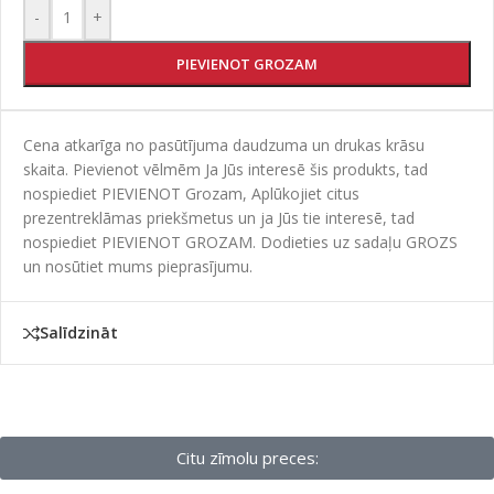
-
+
PIEVIENOT GROZAM
Cena atkarīga no pasūtījuma daudzuma un drukas krāsu
skaita. Pievienot vēlmēm Ja Jūs interesē šis produkts, tad
nospiediet PIEVIENOT Grozam, Aplūkojiet citus
prezentreklāmas priekšmetus un ja Jūs tie interesē, tad
nospiediet PIEVIENOT GROZAM. Dodieties uz sadaļu GROZS
un nosūtiet mums pieprasījumu.
Salīdzināt
Citu zīmolu preces: