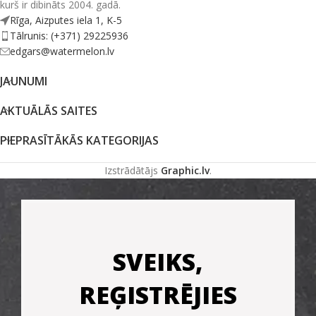
kurš ir dibināts 2004. gadā.
Rīga, Aizputes iela 1, K-5
Tālrunis: (+371) 29225936
edgars@watermelon.lv
JAUNUMI
AKTUĀLĀS SAITES
PIEPRASĪTĀKĀS KATEGORIJAS
Izstrādātājs
Graphic.lv
.
SVEIKS,
REĢISTRĒJIES