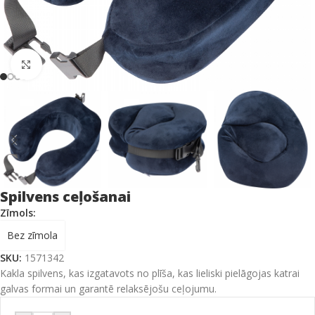
Click to enlarge
Spilvens ceļošanai
Zīmols:
Bez zīmola
SKU:
1571342
Kakla spilvens, kas izgatavots no plīša, kas lieliski pielāgojas katrai
galvas formai un garantē relaksējošu ceļojumu.