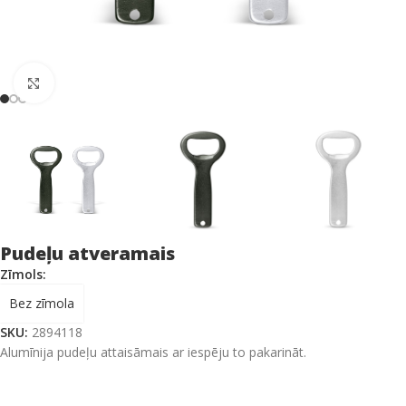
Click to enlarge
Pudeļu atveramais
Zīmols:
Bez zīmola
SKU:
2894118
Alumīnija pudeļu attaisāmais ar iespēju to pakarināt.