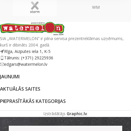
WM
SIA „WATERMELON” ir pilna servisa prezentreklāmas uzņēmums,
kurš ir dibināts 2004. gadā.
Rīga, Aizputes iela 1, K-5
Tālrunis: (+371) 29225936
edgars@watermelon.lv
JAUNUMI
AKTUĀLĀS SAITES
PIEPRASĪTĀKĀS KATEGORIJAS
Izstrādātājs
Graphic.lv
.