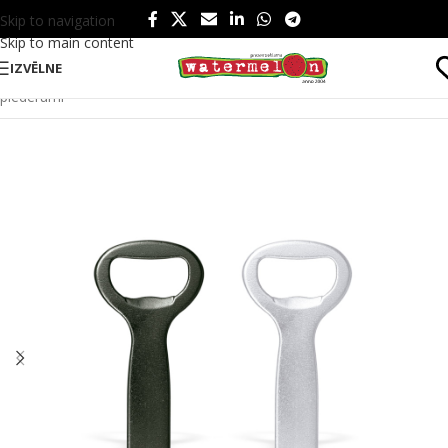
Skip to navigation
Skip to main content
IZVĒLNE
Sākums
/
Produkti
/
Ēšanai un dzeršanai
/
Ēšanai
/
Virtuves
piederumi