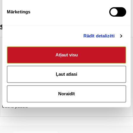
Mārketings
Saistītie produkti
Rādīt detalizēti
Atļaut visu
Ļaut atlasi
Noraidīt
Ūdens pudele