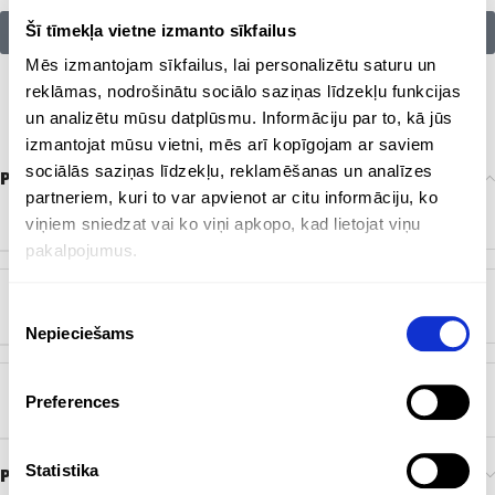
Šī tīmekļa vietne izmanto sīkfailus
Citu zīmolu preces:
Mēs izmantojam sīkfailus, lai personalizētu saturu un
reklāmas, nodrošinātu sociālo saziņas līdzekļu funkcijas
un analizētu mūsu datplūsmu. Informāciju par to, kā jūs
izmantojat mūsu vietni, mēs arī kopīgojam ar saviem
sociālās saziņas līdzekļu, reklamēšanas un analīzes
Papildu informācija
partneriem, kuri to var apvienot ar citu informāciju, ko
KRĀSA
Melns
,
Metāls
viņiem sniedzat vai ko viņi apkopo, kad lietojat viņu
pakalpojumus.
Piekrišanas
ZĪMOLS
Bez zīmola
Nepieciešams
izvēle
Preferences
ĒŠANA MATERIĀLS
Metāls
Statistika
Preces pasūtīšana un piegāde