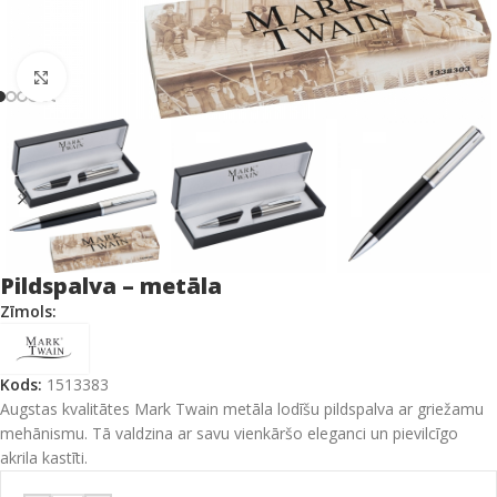
Click to enlarge
Pildspalva – metāla
Zīmols:
Kods:
1513383
Augstas kvalitātes Mark Twain metāla lodīšu pildspalva ar griežamu
mehānismu. Tā valdzina ar savu vienkāršo eleganci un pievilcīgo
akrila kastīti.