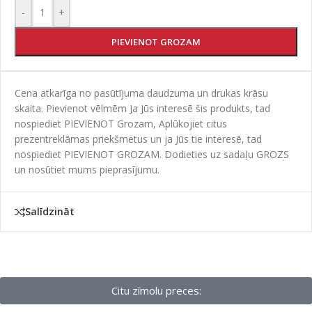
-
+
PIEVIENOT GROZAM
Cena atkarīga no pasūtījuma daudzuma un drukas krāsu
skaita. Pievienot vēlmēm Ja Jūs interesē šis produkts, tad
nospiediet PIEVIENOT Grozam, Aplūkojiet citus
prezentreklāmas priekšmetus un ja Jūs tie interesē, tad
nospiediet PIEVIENOT GROZAM. Dodieties uz sadaļu GROZS
un nosūtiet mums pieprasījumu.
Salīdzināt
Citu zīmolu preces: