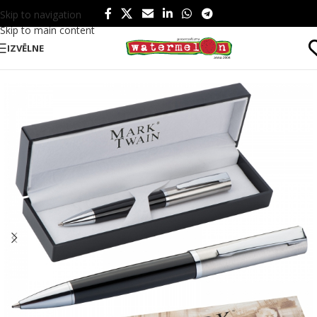
Skip to navigation
Skip to main content
IZVĒLNE
Sākums
/
Produkti
/
Rakstāmpiederumi
/
Pildspalvas
/
Metāla