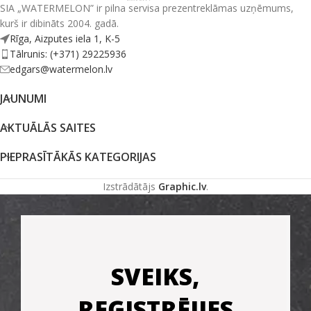
SIA „WATERMELON” ir pilna servisa prezentreklāmas uzņēmums,
kurš ir dibināts 2004. gadā.
Rīga, Aizputes iela 1, K-5
Tālrunis: (+371) 29225936
edgars@watermelon.lv
JAUNUMI
AKTUĀLĀS SAITES
PIEPRASĪTĀKĀS KATEGORIJAS
Izstrādātājs
Graphic.lv
.
SVEIKS,
REĢISTRĒJIES