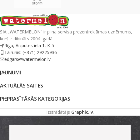
SIA „WATERMELON” ir pilna servisa prezentreklāmas uzņēmums,
kurš ir dibināts 2004. gadā.
Rīga, Aizputes iela 1, K-5
Tālrunis: (+371) 29225936
edgars@watermelon.lv
JAUNUMI
AKTUĀLĀS SAITES
PIEPRASĪTĀKĀS KATEGORIJAS
Izstrādātājs
Graphic.lv
.