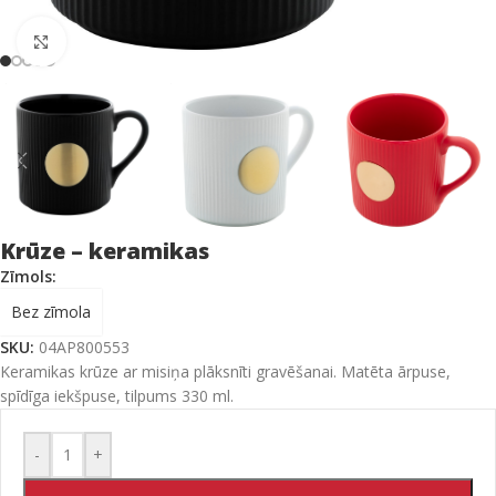
Click to enlarge
Krūze – keramikas
Zīmols:
Bez zīmola
SKU:
04AP800553
Keramikas krūze ar misiņa plāksnīti gravēšanai. Matēta ārpuse,
spīdīga iekšpuse, tilpums 330 ml.
-
+