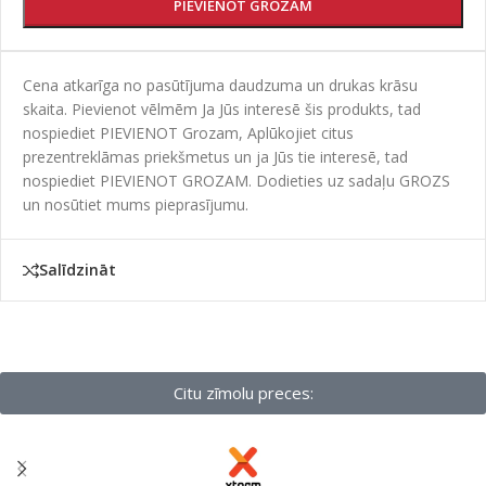
PIEVIENOT GROZAM
Cena atkarīga no pasūtījuma daudzuma un drukas krāsu
skaita. Pievienot vēlmēm Ja Jūs interesē šis produkts, tad
nospiediet PIEVIENOT Grozam, Aplūkojiet citus
prezentreklāmas priekšmetus un ja Jūs tie interesē, tad
nospiediet PIEVIENOT GROZAM. Dodieties uz sadaļu GROZS
un nosūtiet mums pieprasījumu.
Salīdzināt
Citu zīmolu preces: