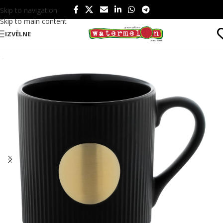
Skip to navigation
Skip to main content
IZVĒLNE
Sākums
/
Produkti
/
Ēšanai un dzeršanai
/
Dzērieniem
/
Krūzes