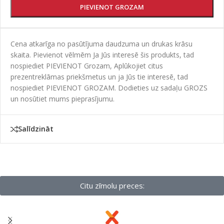
PIEVIENOT GROZAM
Cena atkarīga no pasūtījuma daudzuma un drukas krāsu
skaita. Pievienot vēlmēm Ja Jūs interesē šis produkts, tad
nospiediet PIEVIENOT Grozam, Aplūkojiet citus
prezentreklāmas priekšmetus un ja Jūs tie interesē, tad
nospiediet PIEVIENOT GROZAM. Dodieties uz sadaļu GROZS
un nosūtiet mums pieprasījumu.
Salīdzināt
Citu zīmolu preces: