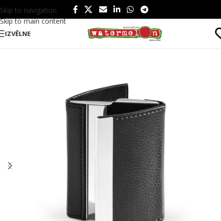
Skip to navigation
Skip to main content
IZVĒLNE
Sākums
/
Produkti
/
Birojam
/
Kancelejas preces