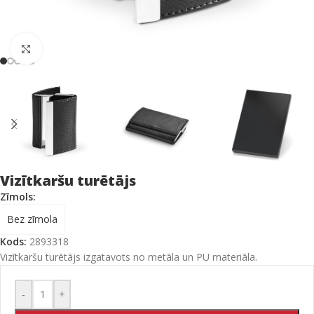
Click to enlarge
Vizītkaršu turētājs
Zīmols:
Bez zīmola
Kods:
2893318
Vizītkaršu turētājs izgatavots no metāla un PU materiāla.
-
+