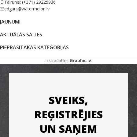
Tālrunis: (+371) 29225936
edgars@watermelon.lv
JAUNUMI
AKTUĀLĀS SAITES
PIEPRASĪTĀKĀS KATEGORIJAS
Izstrādātājs
Graphic.lv
.
SVEIKS,
REĢISTRĒJIES
UN SAŅEM