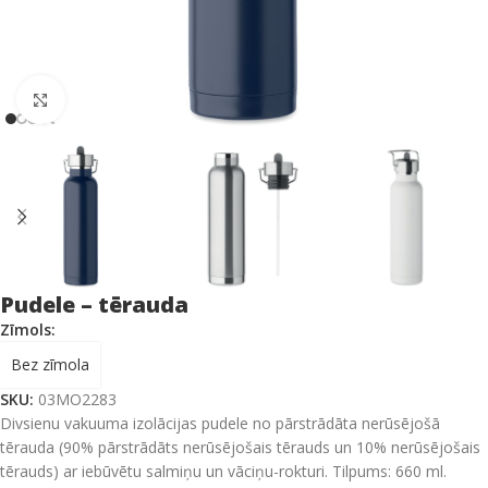
Click to enlarge
Pudele – tērauda
Zīmols:
Bez zīmola
SKU:
03MO2283
Divsienu vakuuma izolācijas pudele no pārstrādāta nerūsējošā
tērauda (90% pārstrādāts nerūsējošais tērauds un 10% nerūsējošais
tērauds) ar iebūvētu salmiņu un vāciņu-rokturi. Tilpums: 660 ml.