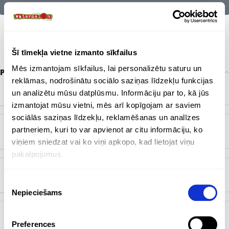
Citu zīmolu preces:
Šī tīmekļa vietne izmanto sīkfailus
Mēs izmantojam sīkfailus, lai personalizētu saturu un
Papildu informācija
reklāmas, nodrošinātu sociālo saziņas līdzekļu funkcijas
ZĪMOLS
Bez zīmola
un analizētu mūsu datplūsmu. Informāciju par to, kā jūs
izmantojat mūsu vietni, mēs arī kopīgojam ar saviem
sociālās saziņas līdzekļu, reklamēšanas un analīzes
partneriem, kuri to var apvienot ar citu informāciju, ko
KRĀSA
Balts
,
Melns
,
Metāls
,
Navy zils
viņiem sniedzat vai ko viņi apkopo, kad lietojat viņu
pakalpojumus.
ĒŠANA MATERIĀLS
Metāls
Piekrišanas
Nepieciešams
izvēle
ĒŠANA TILPUMS
660 ml
Preferences