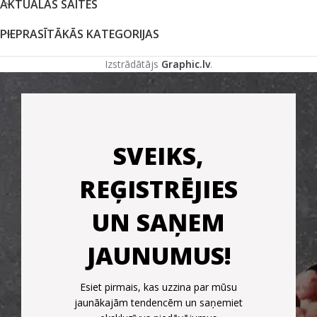
AKTUĀLĀS SAITES
PIEPRASĪTĀKĀS KATEGORIJAS
Izstrādātājs
Graphic.lv
.
SVEIKS,
REĢISTRĒJIES
UN SAŅEM
JAUNUMUS!
Esiet pirmais, kas uzzina par mūsu
jaunākajām tendencēm un saņemiet