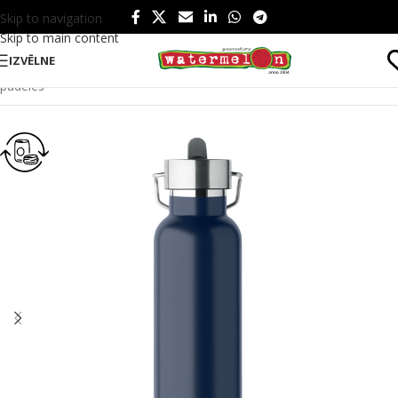
Skip to navigation
Skip to main content
IZVĒLNE
Sākums
/
Produkti
/
Ēšanai un dzeršanai
/
Dzērieniem
/
Ūdens
pudeles