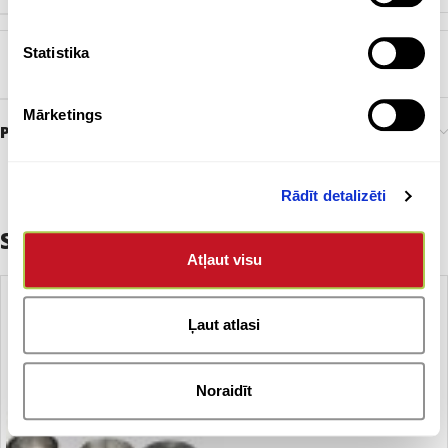
Statistika
BIRKA
Pārstrādāts metāls
Mārketings
Preces pasūtīšana un piegāde
Rādīt detalizēti
Saistītie produkti
Atļaut visu
Ļaut atlasi
Noraidīt