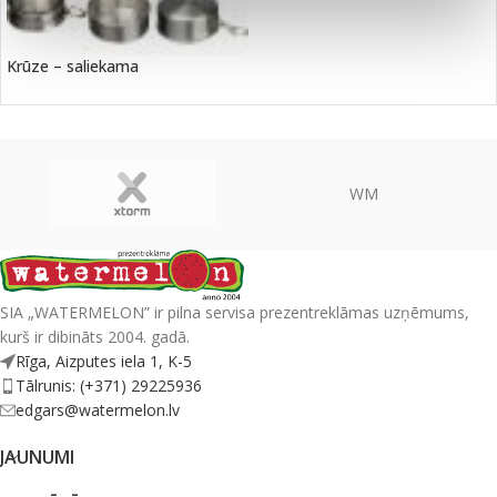
Krūze – saliekama
WM
SIA „WATERMELON” ir pilna servisa prezentreklāmas uzņēmums,
kurš ir dibināts 2004. gadā.
Rīga, Aizputes iela 1, K-5
Tālrunis: (+371) 29225936
edgars@watermelon.lv
JAUNUMI