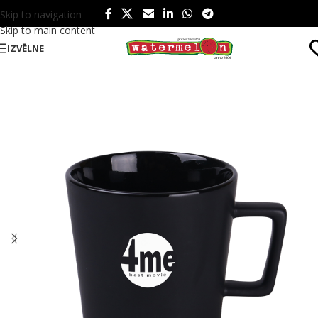
Skip to navigation
Skip to main content
IZVĒLNE
Sākums
/
Produkti
/
Ēšanai un dzeršanai
/
Dzērieniem
/
Krūzes