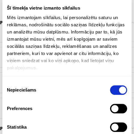
Šī tīmekļa vietne izmanto sīkfailus
Mēs izmantojam sīkfailus, lai personalizētu saturu un
Papildu informācija
reklāmas, nodrošinātu sociālo saziņas līdzekļu funkcijas
un analizētu mūsu datplūsmu. Informāciju par to, kā jūs
ZĪMOLS
Bez zīmola
izmantojat mūsu vietni, mēs arī kopīgojam ar saviem
sociālās saziņas līdzekļu, reklamēšanas un analīzes
partneriem, kuri to var apvienot ar citu informāciju, ko
KRĀSA
Balts
,
Melns
viņiem sniedzat vai ko viņi apkopo, kad lietojat viņu
pakalpojumus.
Piekrišanas
ĒŠANA MATERIĀLS
Keramika
Nepieciešams
izvēle
Preferences
ĒŠANA TILPUMS
350 ml
Statistika
Preces pasūtīšana un piegāde