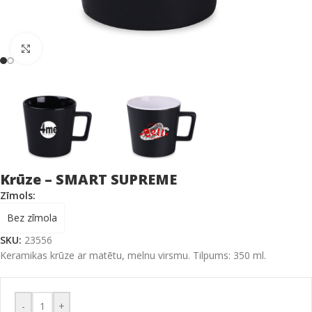
Click to enlarge
Krūze – SMART SUPREME
Zīmols:
Bez zīmola
SKU:
23556
Keramikas krūze ar matētu, melnu virsmu. Tilpums: 350 ml.
-
+