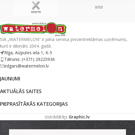
WM
SIA „WATERMELON” ir pilna servisa prezentreklāmas uzņēmums,
kurš ir dibināts 2004. gadā.
Rīga, Aizputes iela 1, K-5
Tālrunis: (+371) 29225936
edgars@watermelon.lv
JAUNUMI
AKTUĀLĀS SAITES
PIEPRASĪTĀKĀS KATEGORIJAS
Izstrādātājs
Graphic.lv
.