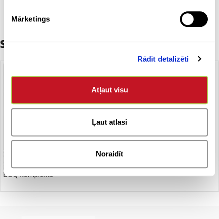
Mārketings
Saistītie produkti
Rādīt detalizēti
Atļaut visu
Ļaut atlasi
Noraidīt
BBQ komplekts