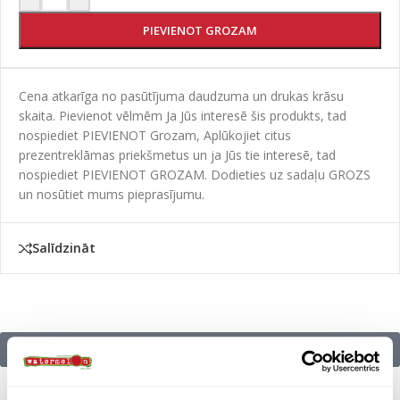
PIEVIENOT GROZAM
Cena atkarīga no pasūtījuma daudzuma un drukas krāsu
skaita. Pievienot vēlmēm Ja Jūs interesē šis produkts, tad
nospiediet PIEVIENOT Grozam, Aplūkojiet citus
prezentreklāmas priekšmetus un ja Jūs tie interesē, tad
nospiediet PIEVIENOT GROZAM. Dodieties uz sadaļu GROZS
un nosūtiet mums pieprasījumu.
Salīdzināt
Citu zīmolu preces: