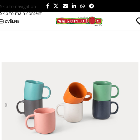
Skip to navigation
Skip to main content
IZVĒLNE
Sākums
/
Produkti
/
Ēšanai un dzeršanai
/
Dzērieniem
/
Krūzes