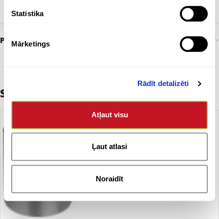
ĒŠANA MATERIĀLS
Keramika
Statistika
Preces pasūtīšana un piegāde
Mārketings
Rādīt detalizēti
Saistītie produkti
Atļaut visu
Ļaut atlasi
Noraidīt