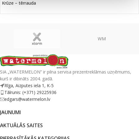
Krūze – tērrauda
WM
SIA „WATERMELON” ir pilna servisa prezentreklāmas uzņēmums,
kurš ir dibināts 2004. gadā.
Rīga, Aizputes iela 1, K-5
Tālrunis: (+371) 29225936
edgars@watermelon.lv
JAUNUMI
AKTUĀLĀS SAITES
PIEPRASĪTĀKĀS KATEGORIJAS