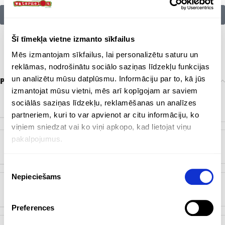
Citu zīmolu preces:
Šī tīmekļa vietne izmanto sīkfailus
Mēs izmantojam sīkfailus, lai personalizētu saturu un
reklāmas, nodrošinātu sociālo saziņas līdzekļu funkcijas
un analizētu mūsu datplūsmu. Informāciju par to, kā jūs
Papildu informācija
izmantojat mūsu vietni, mēs arī kopīgojam ar saviem
Bēšīgs
,
Debesu zils
,
Navy zils
,
Oranžs
,
Pelēks
,
Rozā
,
KRĀSA
sociālās saziņas līdzekļu, reklamēšanas un analīzes
Viršu zaļš
partneriem, kuri to var apvienot ar citu informāciju, ko
viņiem sniedzat vai ko viņi apkopo, kad lietojat viņu
pakalpojumus.
ZĪMOLS
Bez zīmola
Piekrišanas
Nepieciešams
izvēle
ĒŠANA TILPUMS
250 ml
Preferences