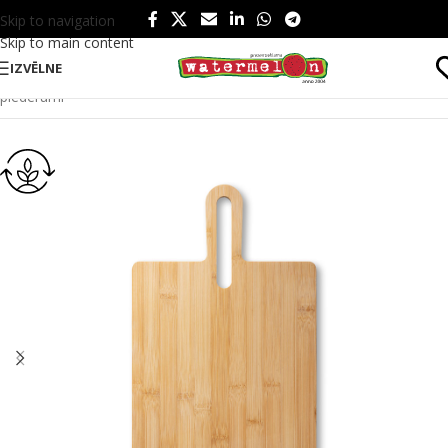
Skip to navigation
Skip to main content
IZVĒLNE
Sākums
/
Produkti
/
Ēšanai un dzeršanai
/
Ēšanai
/
Virtuves
piederumi