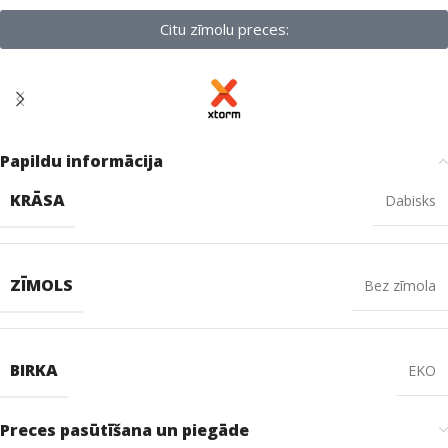
Citu zīmolu preces:
Papildu informācija
KRĀSA
Dabisks
ZĪMOLS
Bez zīmola
BIRKA
EKO
Preces pasūtīšana un piegāde