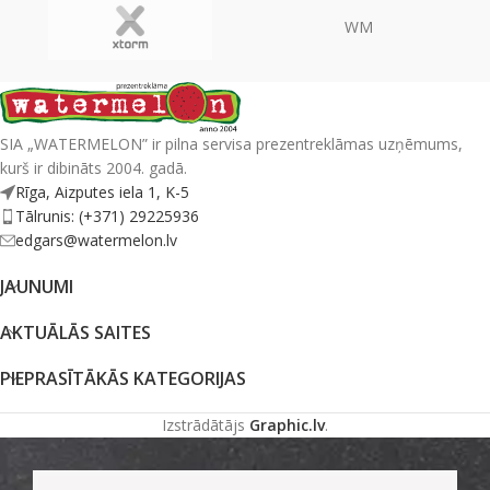
WM
SIA „WATERMELON” ir pilna servisa prezentreklāmas uzņēmums,
kurš ir dibināts 2004. gadā.
Rīga, Aizputes iela 1, K-5
Tālrunis: (+371) 29225936
edgars@watermelon.lv
JAUNUMI
AKTUĀLĀS SAITES
PIEPRASĪTĀKĀS KATEGORIJAS
Izstrādātājs
Graphic.lv
.