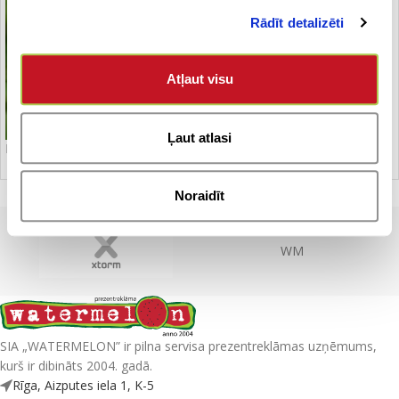
Rādīt detalizēti
Atļaut visu
Ļaut atlasi
Dāvanu letas
Noraidīt
WM
SIA „WATERMELON” ir pilna servisa prezentreklāmas uzņēmums,
kurš ir dibināts 2004. gadā.
Rīga, Aizputes iela 1, K-5