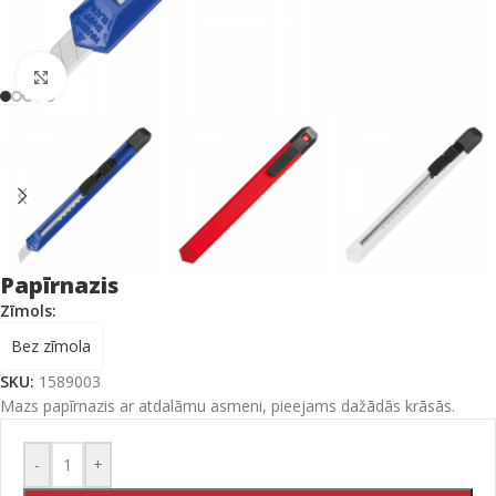
Click to enlarge
Papīrnazis
Zīmols:
Bez zīmola
SKU:
1589003
Mazs papīrnazis ar atdalāmu asmeni, pieejams dažādās krāsās.
-
+