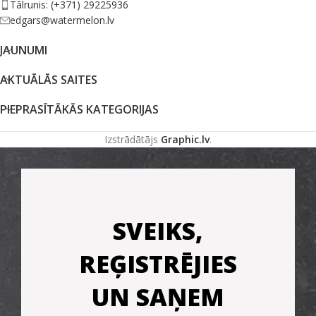
Tālrunis: (+371) 29225936
edgars@watermelon.lv
JAUNUMI
AKTUĀLĀS SAITES
PIEPRASĪTĀKĀS KATEGORIJAS
Izstrādātājs
Graphic.lv
.
SVEIKS,
REĢISTRĒJIES
UN SAŅEM