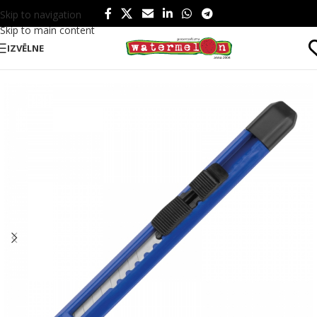
Skip to navigation
Skip to main content
IZVĒLNE
Sākums
/
Produkti
/
Birojam
/
Kancelejas preces