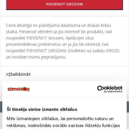
PIEVIENOT GROZAM
Cena atkarīga no pasūtījuma daudzuma un drukas krāsu
skaita. Pievienot vēlmēm Ja Jūs interesē šis produkts, tad
nospiediet PIEVIENOT Grozam, Aplūkojiet citus
prezentreklāmas priekšmetus un ja Jūs tie interesē, tad
nospiediet PIEVIENOT GROZAM. Dodieties uz sadaļu GROZS
un nosūtiet mums pieprasījumu.
Salīdzināt
Citu zīmolu preces:
Šī tīmekļa vietne izmanto sīkfailus
Mēs izmantojam sīkfailus, lai personalizētu saturu un
reklāmas, nodrošinātu sociālo saziņas līdzekļu funkcijas