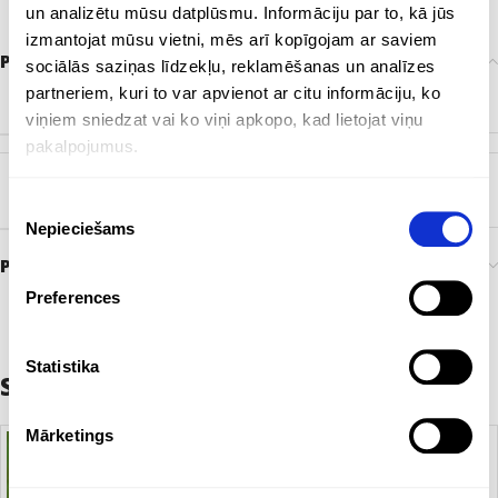
un analizētu mūsu datplūsmu. Informāciju par to, kā jūs
izmantojat mūsu vietni, mēs arī kopīgojam ar saviem
Papildu informācija
sociālās saziņas līdzekļu, reklamēšanas un analīzes
partneriem, kuri to var apvienot ar citu informāciju, ko
KRĀSA
Balts
,
Dzeltens
,
Oranžs
,
Sarkans
,
Tumši zils
viņiem sniedzat vai ko viņi apkopo, kad lietojat viņu
pakalpojumus.
ZĪMOLS
Bez zīmola
Piekrišanas
Nepieciešams
izvēle
Preces pasūtīšana un piegāde
Preferences
Statistika
Saistītie produkti
Mārketings