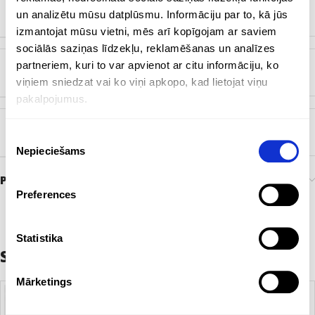
un analizētu mūsu datplūsmu. Informāciju par to, kā jūs
ZĪMOLS
Bez zīmola
izmantojat mūsu vietni, mēs arī kopīgojam ar saviem
sociālās saziņas līdzekļu, reklamēšanas un analīzes
partneriem, kuri to var apvienot ar citu informāciju, ko
KRĀSA
Brūns
,
Melns
viņiem sniedzat vai ko viņi apkopo, kad lietojat viņu
pakalpojumus.
BIRKA
Piekrišanas
EKO
Nepieciešams
izvēle
Preces pasūtīšana un piegāde
Preferences
Statistika
Saistītie produkti
Mārketings