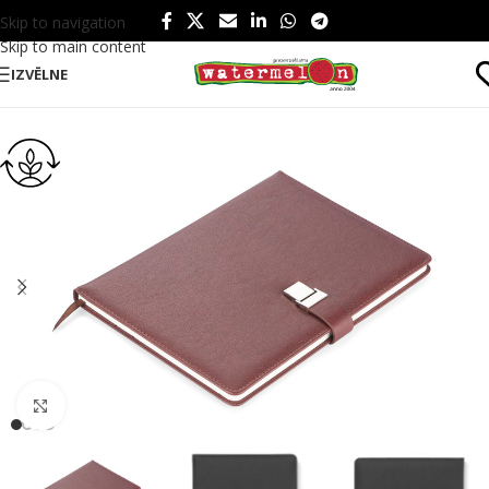
Skip to navigation
Skip to main content
IZVĒLNE
Sākums
/
Produkti
/
Birojam
/
Blociņi
Click to enlarge