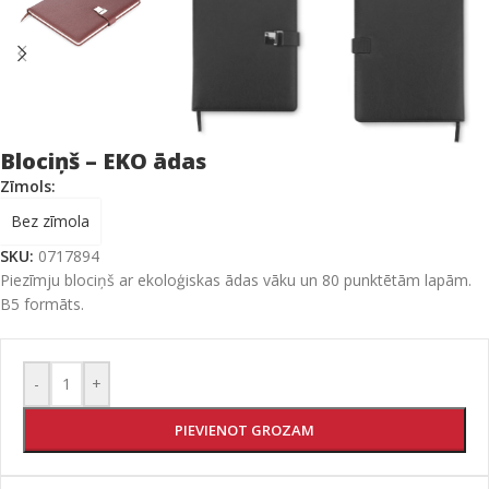
Blociņš – EKO ādas
Zīmols:
Bez zīmola
SKU:
0717894
Piezīmju blociņš ar ekoloģiskas ādas vāku un 80 punktētām lapām.
B5 formāts.
-
+
PIEVIENOT GROZAM