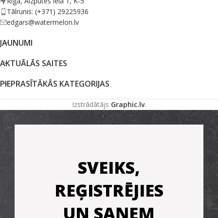
Rīga, Aizputes iela 1, K-5
Tālrunis: (+371) 29225936
edgars@watermelon.lv
JAUNUMI
AKTUĀLĀS SAITES
PIEPRASĪTĀKĀS KATEGORIJAS
Izstrādātājs
Graphic.lv
.
SVEIKS,
REĢISTRĒJIES
UN SAŅEM