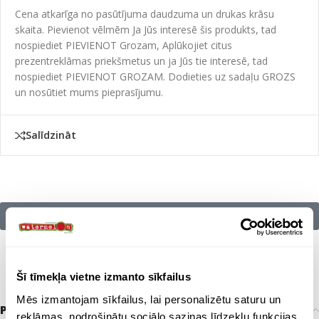
Cena atkarīga no pasūtījuma daudzuma un drukas krāsu
skaita. Pievienot vēlmēm Ja Jūs interesē šis produkts, tad
nospiediet PIEVIENOT Grozam, Aplūkojiet citus
prezentreklāmas priekšmetus un ja Jūs tie interesē, tad
nospiediet PIEVIENOT GROZAM. Dodieties uz sadaļu GROZS
un nosūtiet mums pieprasījumu.
Salīdzināt
Citu zīmolu preces:
Šī tīmekļa vietne izmanto sīkfailus
Mēs izmantojam sīkfailus, lai personalizētu saturu un
Papildu informācija
reklāmas, nodrošinātu sociālo saziņas līdzekļu funkcijas