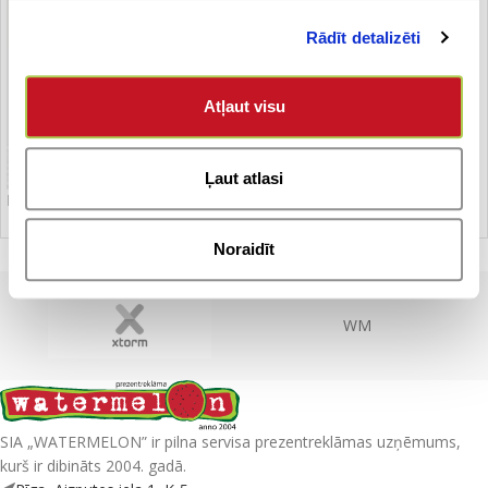
Rādīt detalizēti
Atļaut visu
Ļaut atlasi
Lietussargs – garais
Noraidīt
WM
SIA „WATERMELON” ir pilna servisa prezentreklāmas uzņēmums,
kurš ir dibināts 2004. gadā.