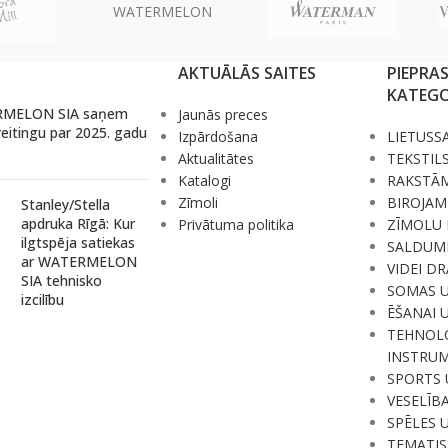
WATERMELON
AKTUĀLĀS SAITES
PIEPRA
KATEGO
MELON SIA saņem
Jaunās preces
reitingu par 2025. gadu
Izpārdošana
LIETUSS
Aktualitātes
TEKSTIL
Katalogi
RAKSTĀ
Zīmoli
BIROJAM
Stanley/Stella
apdruka Rīgā: Kur
Privātuma politika
ZĪMOLU 
ilgtspēja satiekas
SALDUM
ar WATERMELON
VIDEI D
SIA tehnisko
SOMAS 
izcilību
ĒŠANAI 
TEHNOLO
INSTRUM
SPORTS 
VESELĪB
SPĒLES 
TEMATIS