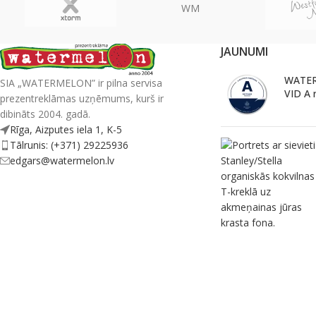
WM
JAUNUMI
WATER
SIA „WATERMELON” ir pilna servisa
VID A 
prezentreklāmas uzņēmums, kurš ir
dibināts 2004. gadā.
Rīga, Aizputes iela 1, K-5
Tālrunis: (+371) 29225936
edgars@watermelon.lv