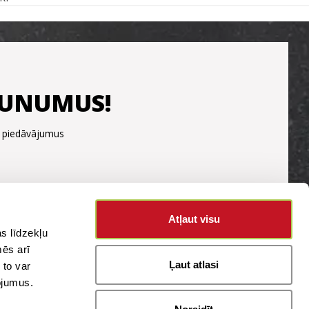
JAUNUMUS!
s piedāvājumus
Atļaut visu
s līdzekļu
mēs arī
Ļaut atlasi
 to var
pojumus.