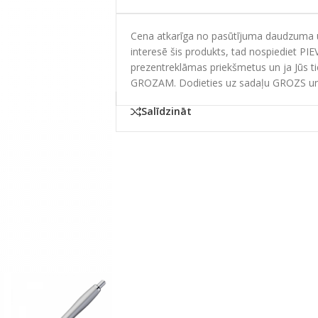
Cena atkarīga no pasūtījuma daudzuma un
interesē šis produkts, tad nospiediet PI
prezentreklāmas priekšmetus un ja Jūs t
GROZAM. Dodieties uz sadaļu GROZS un
Salīdzināt