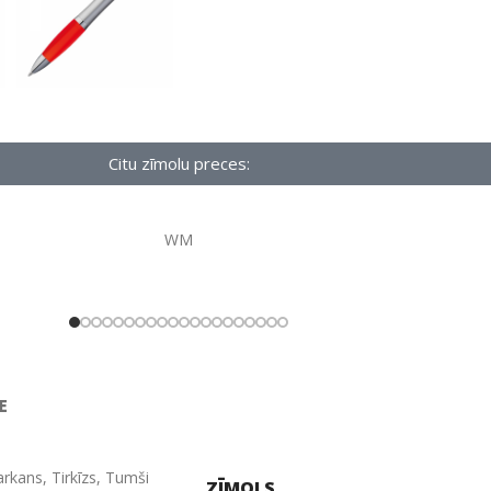
Citu zīmolu preces:
WM
E
arkans
,
Tirkīzs
,
Tumši
ZĪMOLS