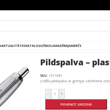
A
AKTUALITĀTES
KATALOGI
ZĪMOLI
AKADĒMIJA
MERČS
as
/
Pildspalva – plastmasas
Pildspalva – pla
SKU:
1511681
Lodīšu pildspalva ar gumijas satvēriena zonu, 
-
+
PIEVIENOT GROZAM