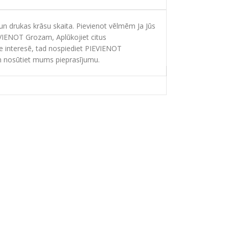
 drukas krāsu skaita. Pievienot vēlmēm Ja Jūs
EVIENOT Grozam, Aplūkojiet citus
ie interesē, tad nospiediet PIEVIENOT
 nosūtiet mums pieprasījumu.