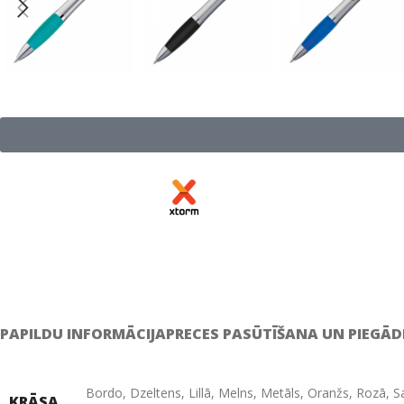
PAPILDU INFORMĀCIJA
PRECES PASŪTĪŠANA UN PIEGĀD
Bordo
,
Dzeltens
,
Lillā
,
Melns
,
Metāls
,
Oranžs
,
Rozā
,
S
KRĀSA