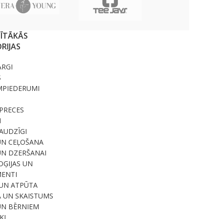
SĪTĀKĀS
RIJAS
ARGI
S
MPIEDERUMI
PRECES
I
RAUDZĪGI
UN CEĻOŠANA
UN DZERŠANAI
ĢIJAS UN
ENTI
UN ATPŪTA
A UN SKAISTUMS
UN BĒRNIEM
KI