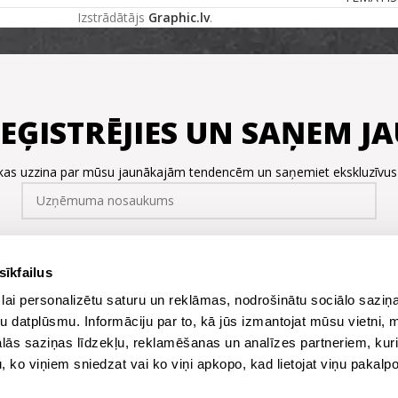
Izstrādātājs
Graphic.lv
.
REĢISTRĒJIES UN SAŅEM 
, kas uzzina par mūsu jaunākajām tendencēm un saņemiet ekskluzīvu
sīkfailus
lai personalizētu saturu un reklāmas, nodrošinātu sociālo saziņa
u datplūsmu. Informāciju par to, kā jūs izmantojat mūsu vietni, 
ās saziņas līdzekļu, reklamēšanas un analīzes partneriem, kuri
u, ko viņiem sniedzat vai ko viņi apkopo, kad lietojat viņu pakal