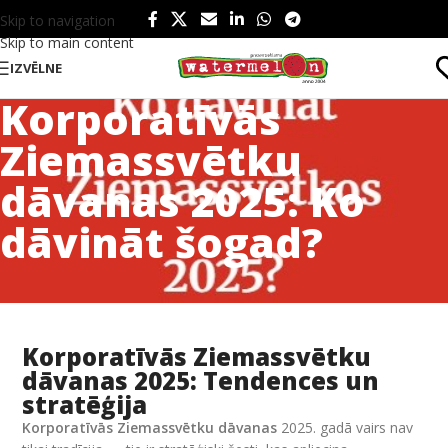
Skip to navigation
Skip to main content
IZVĒLNE
Korporatīvās
Ziemassvētku
dāvanas 2025: Ko
dāvināt šogad?
Korporatīvās Ziemassvētku
dāvanas 2025: Tendences un
stratēģija
Korporatīvās Ziemassvētku dāvanas
2025. gadā vairs nav