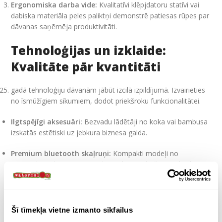
Ergonomiska darba vide:
Kvalitatīvi klēpjdatoru statīvi vai
dabiska materiāla peles paliktņi demonstrē patiesas rūpes par
dāvanas saņēmēja produktivitāti.
Tehnoloģijas un izklaide:
Kvalitāte pār kvantitāti
gadā tehnoloģiju dāvanām jābūt izcilā izpildījumā. Izvairieties
no īsmūžīgiem sīkumiem, dodot priekšroku funkcionalitātei.
Ilgtspējīgi aksesuāri:
Bezvadu lādētāji no koka vai bambusa
izskatās estētiski uz jebkura biznesa galda.
Premium bluetooth skaļruņi:
Kompakti modeļi no
pārstrādāta alumīnija vai auduma, kas nodrošina izcilu skaņas
kvalitāti.
Personalizācija: Galvenais
Šī tīmekļa vietne izmanto sīkfailus
panākumu faktors