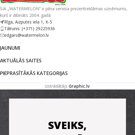
SIA „WATERMELON” ir pilna servisa prezentreklāmas uzņēmums,
kurš ir dibināts 2004. gadā.
Rīga, Aizputes iela 1, K-5
Tālrunis: (+371) 29225936
edgars@watermelon.lv
JAUNUMI
AKTUĀLĀS SAITES
PIEPRASĪTĀKĀS KATEGORIJAS
Izstrādātājs
Graphic.lv
.
SVEIKS,