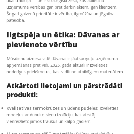
tikai tradīcija — tie ir stratēģiski žesti, kas apliecina
uzņēmuma vērtības gan pret darbiniekiem, gan klientiem.
Šogad galvenā prioritāte ir vērtība, ilgmūžība un jēgpilna
pateicība.
Ilgtspēja un ētika: Dāvanas ar
pievienoto vērtību
Mūsdienu biznesa vidē dāvanai ir jāatspoguļo uzņēmuma
apņemšanās pret vidi. 2025. gadā aktuāli ir izvēlēties
noderīgus priekšmetus, kas radīti no atbildīgiem materiāliem.
Atkārtoti lietojami un pārstrādāti
produkti:
Kvalitatīvas termokrūzes un ūdens pudeles:
Izvēlieties
modeļus ar dubulto sienu izolāciju, kas aizstāj
vienreizlietojamos traukus un kalpo gadiem.
Mugursomas no rPET materiāla:
Stilīgas pretzādzību