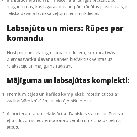
mugursomas, kas izgatavotas no pārstrādātas plastmasas, ir
lieliska dāvana biznesa ceļojumiem un ikdienai.
Labsajūta un miers: Rūpes par
komandu
Nostiprinoties elastīga darba modeļiem,
korporatīvās
Ziemassvētku dāvanas
arvien biežāk tiek vērstas uz
relaksāciju un mājīguma radīšanu.
Mājīguma un labsajūtas komplekti:
Premium tējas un kafijas komplekti:
Papildiniet tos ar
kvalitatīvām krūzītēm un vietējo bišu medu.
Aromterapija un relaksācija:
Dabiskas sveces un ēterisko
eļļu difuzori sniedz emocionālu vērtību un aicina uz pelnītu
atpūtu.