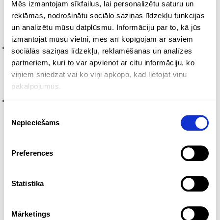
Mēs izmantojam sīkfailus, lai personalizētu saturu un
reklāmas, nodrošinātu sociālo saziņas līdzekļu funkcijas
Lai dāvana nezaudētu savu vērtību, tai ir jābūt personiskai un
gaumīgai.
un analizētu mūsu datplūsmu. Informāciju par to, kā jūs
izmantojat mūsu vietni, mēs arī kopīgojam ar saviem
Individuālā zīmološana:
Uzņēmuma logo izvietojiet diskrēti
sociālās saziņas līdzekļu, reklamēšanas un analīzes
— izmantojiet gravēšanu vai “tonis uz toņa” apdruku.
partneriem, kuri to var apvienot ar citu informāciju, ko
Personalizējiet dāvanas ar saņēmēja vārdu, piemēram, uz
viņiem sniedzat vai ko viņi apkopo, kad lietojat viņu
ādas piezīmju grāmatas.
pakalpojumus.
Unikāls iepakojums:
Svētku kastei jārada “wow” efekts.
Investējiet augstas kvalitātes, videi draudzīgā iepakojumā, kas
Piekrišanas
pielāgots svētku noskaņai.
Nepieciešams
izvēle
Stratēģisks padoms no
Preferences
Watermelon.lv ekspertiem:
Izveidojiet divu līmeņu dāvanu stratēģiju:
Statistika
Top-klientiem:
Augstas vērtības personalizētas dāvanas.
Mārketings