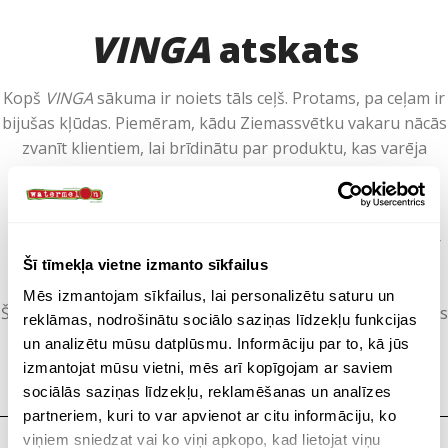
VINGA
atskats
Kopš
VINGA
sākuma ir noiets tāls ceļš. Protams, pa ceļam ir
bijušas kļūdas. Piemēram, kādu Ziemassvētku vakaru nācās
zvanīt klientiem, lai brīdinātu par produktu, kas varēja
saplīst krāsnī.
Vēl viens spilgts piemērs bija brīdis, kad tika spontāni
nolemts gravēt uz ūdens pudelēm. Rezultāts? Šobrīd tas ir
Šī tīmekļa vietne izmanto sīkfailus
visvairāk pārdotais produkts.
Mēs izmantojam sīkfailus, lai personalizētu saturu un
Šis ir
VINGA
ceļojums – un tas tikai sākas. Zīmols paplašinās
reklāmas, nodrošinātu sociālo saziņas līdzekļu funkcijas
visā Eiropā un nepārtraukti strādā pie labākiem
un analizētu mūsu datplūsmu. Informāciju par to, kā jūs
produktiem ar mazāku ietekmi uz klimatu, kas var tikt
izmantojat mūsu vietni, mēs arī kopīgojam ar saviem
nodoti no paaudzes paaudzē.
sociālās saziņas līdzekļu, reklamēšanas un analīzes
partneriem, kuri to var apvienot ar citu informāciju, ko
viņiem sniedzat vai ko viņi apkopo, kad lietojat viņu