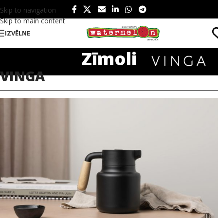
Skip to navigation
Skip to main content
IZVĒLNE
Zīmoli
VINGA