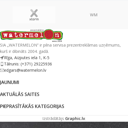
WM
SIA „WATERMELON” ir pilna servisa prezentreklāmas uzņēmums,
kurš ir dibināts 2004. gadā.
Rīga, Aizputes iela 1, K-5
Tālrunis: (+371) 29225936
edgars@watermelon.lv
JAUNUMI
AKTUĀLĀS SAITES
PIEPRASĪTĀKĀS KATEGORIJAS
Izstrādātājs
Graphic.lv
.