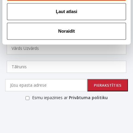
Ļaut atlasi
Pievienojies jaunumiem
Noraidīt
Esmu iepazinies ar
Privātuma politiku