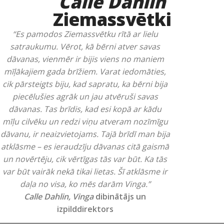
Calle Dahlin
Ziemassvētki
“Es pamodos Ziemassvētku rītā ar lielu
satraukumu. Vērot, kā bērni atver savas
dāvanas, vienmēr ir bijis viens no maniem
mīļākajiem gada brīžiem. Varat iedomāties,
cik pārsteigts biju, kad sapratu, ka bērni bija
piecēlušies agrāk un jau atvēruši savas
dāvanas. Tas brīdis, kad esi kopā ar kādu
mīļu cilvēku un redzi viņu atveram nozīmīgu
dāvanu, ir neaizvietojams. Tajā brīdī man bija
atklāsme – es ieraudzīju dāvanas citā gaismā
un novērtēju, cik vērtīgas tās var būt. Ka tās
var būt vairāk nekā tikai lietas. Šī atklāsme ir
daļa no visa, ko mēs darām Vinga.”
Calle Dahlin, Vinga
dibinātājs un
izpilddirektors