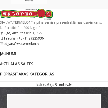
SIA „WATERMELON” ir pilna servisa prezentreklāmas uzņēmums,
kurš ir dibināts 2004. gadā.
Rīga, Aizputes iela 1, K-5
Tālrunis: (+371) 29225936
edgars@watermelon.lv
JAUNUMI
AKTUĀLĀS SAITES
PIEPRASĪTĀKĀS KATEGORIJAS
Izstrādātājs
Graphic.lv
.