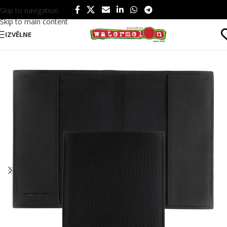
Skip to navigation
Skip to main content
IZVĒLNE
Sākums
/
Produkti
/
Tematiski
/
Svētki
/
Valentīndiena