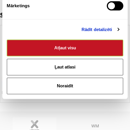
Mārketings
Saistītie produkti
Rādīt detalizēti
Atļaut visu
Ļaut atlasi
Noraidīt
Pildsplava CACHAREL
WM