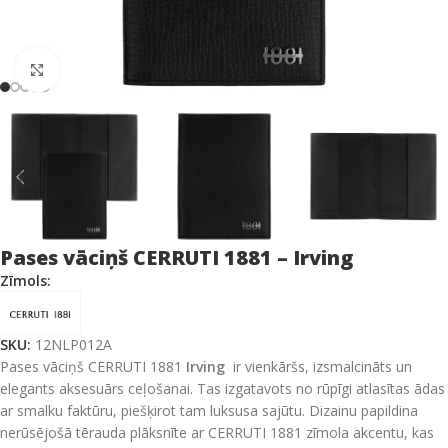
Click to enlarge
Pases vāciņš CERRUTI 1881 – Irving
Zīmols:
SKU:
12NLP012A
Pases vāciņš CERRUTI 1881
Irving
ir vienkāršs, izsmalcināts un
elegants aksesuārs ceļošanai. Tas izgatavots no rūpīgi atlasītas ādas
ar smalku faktūru, piešķirot tam luksusa sajūtu. Dizainu papildina
nerūsējošā tērauda plāksnīte ar CERRUTI 1881 zīmola akcentu, kas