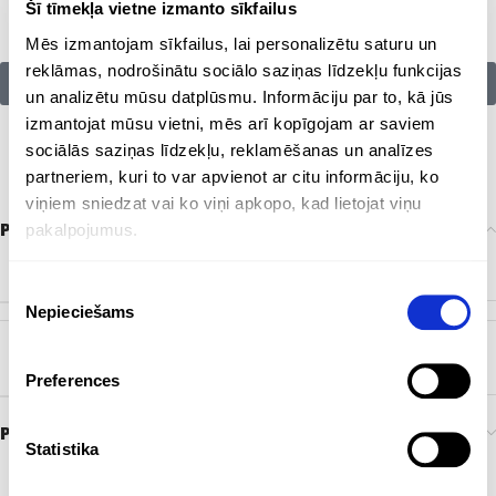
Šī tīmekļa vietne izmanto sīkfailus
Mēs izmantojam sīkfailus, lai personalizētu saturu un
reklāmas, nodrošinātu sociālo saziņas līdzekļu funkcijas
Citu zīmolu preces:
un analizētu mūsu datplūsmu. Informāciju par to, kā jūs
izmantojat mūsu vietni, mēs arī kopīgojam ar saviem
sociālās saziņas līdzekļu, reklamēšanas un analīzes
partneriem, kuri to var apvienot ar citu informāciju, ko
viņiem sniedzat vai ko viņi apkopo, kad lietojat viņu
Papildu informācija
pakalpojumus.
KRĀSA
Melns
Piekrišanas
Nepieciešams
izvēle
ZĪMOLS
Cerruti 1881
Preferences
Preces pasūtīšana un piegāde
Statistika