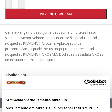
-
+
PIEVIENOT GROZAM
Cena atkarīga no pasūtījuma daudzuma un drukas krāsu
skaita. Pievienot vēlmēm Ja Jūs interesē šis produkts, tad
nospiediet PIEVIENOT Grozam, Aplūkojiet citus
prezentreklāmas priekšmetus un ja Jūs tie interesē, tad
nospiediet PIEVIENOT GROZAM. Dodieties uz sadaļu GROZS
un nosūtiet mums pieprasījumu.
Salīdzināt
Šī tīmekļa vietne izmanto sīkfailus
Citu zīmolu preces:
Mēs izmantojam sīkfailus, lai personalizētu saturu un