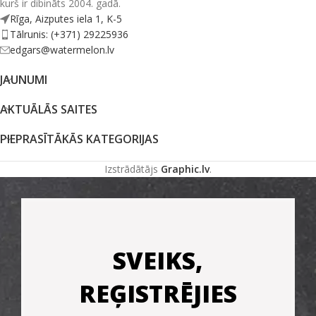
kurš ir dibināts 2004. gadā.
Rīga, Aizputes iela 1, K-5
Tālrunis: (+371) 29225936
edgars@watermelon.lv
JAUNUMI
AKTUĀLĀS SAITES
PIEPRASĪTĀKĀS KATEGORIJAS
Izstrādātājs
Graphic.lv
.
SVEIKS,
REĢISTRĒJIES