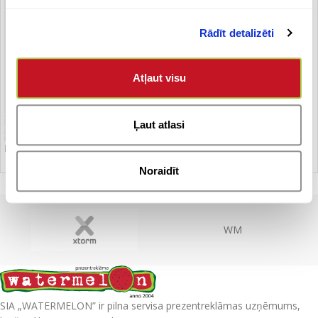
Rādīt detalizēti
Atļaut visu
Ļaut atlasi
Powerbanka 10 000 mah
Noraidīt
WM
SIA „WATERMELON” ir pilna servisa prezentreklāmas uzņēmums,