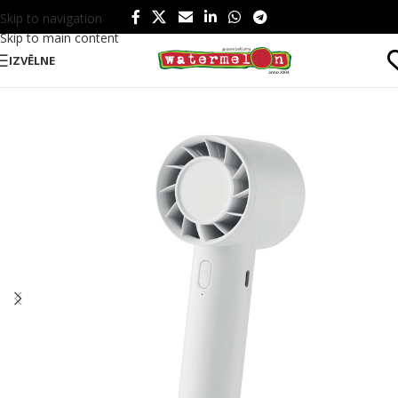
Skip to navigation
Skip to main content
IZVĒLNE
Sākums
/
Produkti
/
Tematiski
/
Vasara