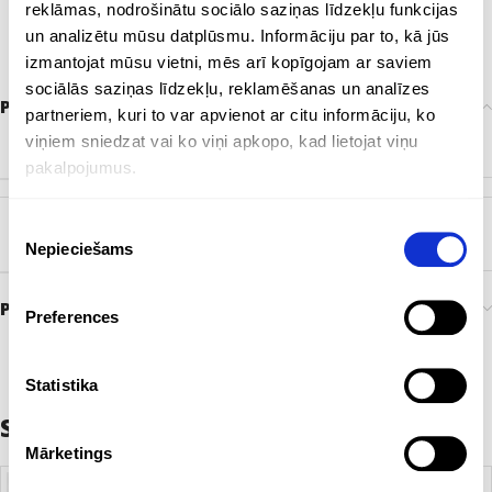
reklāmas, nodrošinātu sociālo saziņas līdzekļu funkcijas
un analizētu mūsu datplūsmu. Informāciju par to, kā jūs
izmantojat mūsu vietni, mēs arī kopīgojam ar saviem
sociālās saziņas līdzekļu, reklamēšanas un analīzes
Papildu informācija
partneriem, kuri to var apvienot ar citu informāciju, ko
viņiem sniedzat vai ko viņi apkopo, kad lietojat viņu
ZĪMOLS
Bez zīmola
pakalpojumus.
Piekrišanas
KRĀSA
Balts
Nepieciešams
izvēle
Preces pasūtīšana un piegāde
Preferences
Statistika
Saistītie produkti
Mārketings