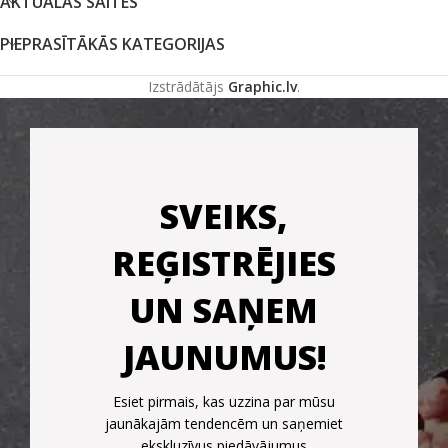
AKTUĀLĀS SAITES
PIEPRASĪTĀKĀS KATEGORIJAS
Izstrādātājs
Graphic.lv
.
SVEIKS,
REĢISTRĒJIES
UN SAŅEM
JAUNUMUS!
Esiet pirmais, kas uzzina par mūsu
jaunākajām tendencēm un saņemiet
ekskluzīvus piedāvājumus