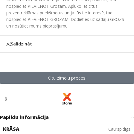
nospiediet PIEVIENOT Grozam, Aplūkojiet citus
prezentreklāmas priekšmetus un ja Jūs tie interesē, tad
nospiediet PIEVIENOT GROZAM. Dodieties uz sadaļu GROZS
un nosūtiet mums pieprasījumu.
Salīdzināt
Citu zīmolu preces:
Papildu informācija
KRĀSA
Caurspīdīgs