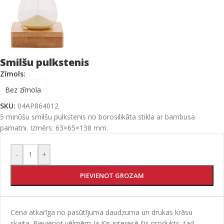
Smilšu pulkstenis
Zīmols:
Bez zīmola
SKU:
04AP864012
5 minūšu smilšu pulkstenis no borosilikāta stikla ar bambusa
pamatni. Izmērs: 63×65×138 mm.
-
+
PIEVIENOT GROZAM
Cena atkarīga no pasūtījuma daudzuma un drukas krāsu
skaita. Pievienot vēlmēm Ja Jūs interesē šis produkts, tad