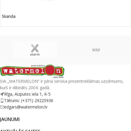
Skanda
WM
SIA „WATERMELON” ir pilna servisa prezentreklāmas uzņēmums,
kurš ir dibināts 2004. gadā.
Rīga, Aizputes iela 1, K-5
Tālrunis: (+371) 29225936
edgars@watermelon.lv
JAUNUMI