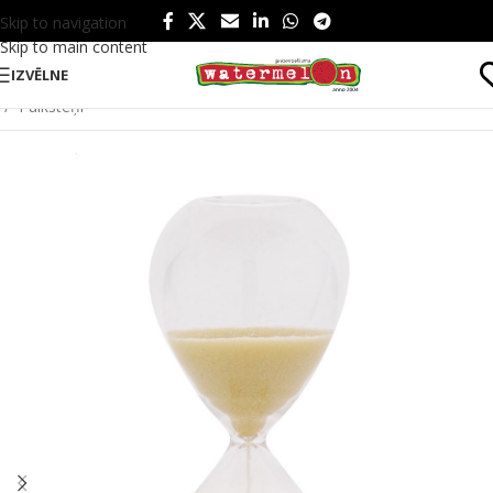
Skip to navigation
Skip to main content
IZVĒLNE
Sākums
/
Produkti
/
Tehnoloģijas un instrumenti
/
Tehnoloģijas
/
Pulksteņi