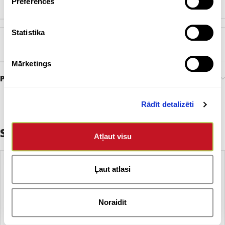
Preferences
POWERBANKAS KAPACITĀTE
10000 mAh
Statistika
ZĪMOLS
Bez zīmola
Mārketings
Preces pasūtīšana un piegāde
Rādīt detalizēti
Saistītie produkti
Atļaut visu
Ļaut atlasi
Noraidīt