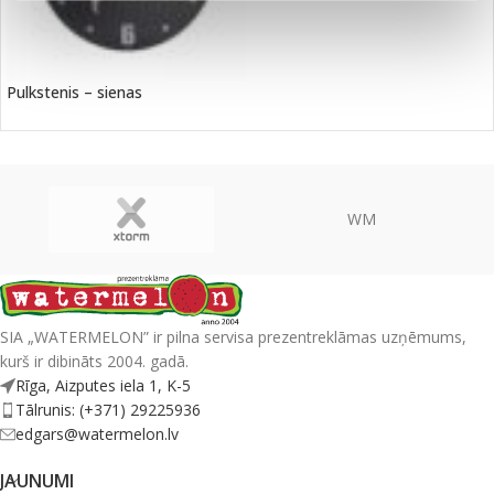
Pulkstenis – sienas
WM
SIA „WATERMELON” ir pilna servisa prezentreklāmas uzņēmums,
kurš ir dibināts 2004. gadā.
Rīga, Aizputes iela 1, K-5
Tālrunis: (+371) 29225936
edgars@watermelon.lv
JAUNUMI