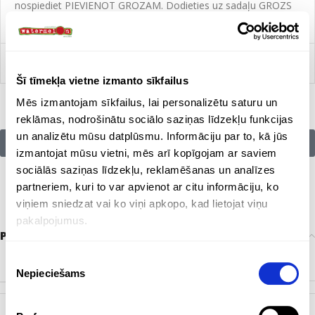
nospiediet PIEVIENOT GROZAM. Dodieties uz sadaļu GROZS
un nosūtiet mums pieprasījumu.
Salīdzināt
Šī tīmekļa vietne izmanto sīkfailus
Mēs izmantojam sīkfailus, lai personalizētu saturu un
reklāmas, nodrošinātu sociālo saziņas līdzekļu funkcijas
un analizētu mūsu datplūsmu. Informāciju par to, kā jūs
Citu zīmolu preces:
izmantojat mūsu vietni, mēs arī kopīgojam ar saviem
sociālās saziņas līdzekļu, reklamēšanas un analīzes
partneriem, kuri to var apvienot ar citu informāciju, ko
viņiem sniedzat vai ko viņi apkopo, kad lietojat viņu
pakalpojumus.
Papildu informācija
Piekrišanas
KRĀSA
Balts
Nepieciešams
izvēle