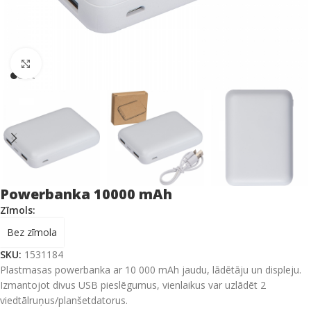
Click to enlarge
Powerbanka 10000 mAh
Zīmols:
Bez zīmola
SKU:
1531184
Plastmasas powerbanka ar 10 000 mAh jaudu, lādētāju un displeju.
Izmantojot divus USB pieslēgumus, vienlaikus var uzlādēt 2
viedtālruņus/planšetdatorus.