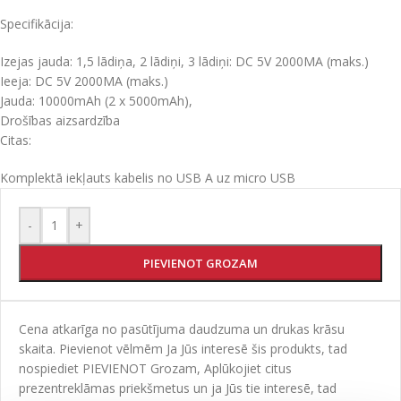
Specifikācija:
Izejas jauda: 1,5 lādiņa, 2 lādiņi, 3 lādiņi: DC 5V 2000MA (maks.)
Ieeja: DC 5V 2000MA (maks.)
Jauda: 10000mAh (2 x 5000mAh),
Drošības aizsardzība
Citas:
Komplektā iekļauts kabelis no USB A uz micro USB
-
+
PIEVIENOT GROZAM
Cena atkarīga no pasūtījuma daudzuma un drukas krāsu
skaita. Pievienot vēlmēm Ja Jūs interesē šis produkts, tad
nospiediet PIEVIENOT Grozam, Aplūkojiet citus
prezentreklāmas priekšmetus un ja Jūs tie interesē, tad