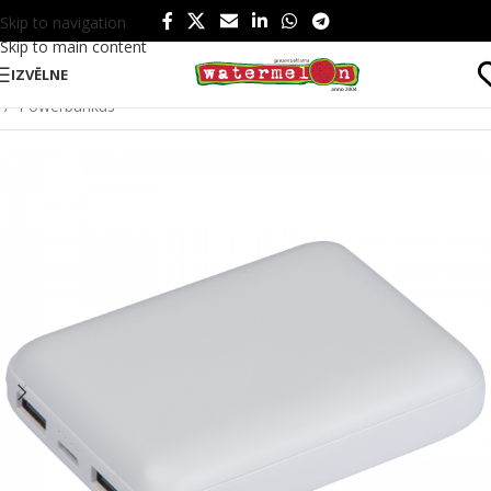
Skip to navigation
Skip to main content
IZVĒLNE
Sākums
/
Produkti
/
Tehnoloģijas un instrumenti
/
Tehnoloģijas
/
Powerbankas