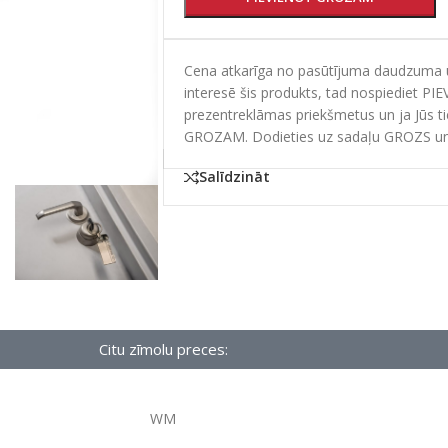
Cena atkarīga no pasūtījuma daudzuma un
interesē šis produkts, tad nospiediet PI
prezentreklāmas priekšmetus un ja Jūs t
GROZAM. Dodieties uz sadaļu GROZS un
Salīdzināt
Citu zīmolu preces:
WM