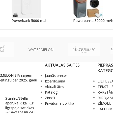
Powerbank 5000 mah
Powerbanka 39000 mA
WATERMELON
AKTUĀLĀS SAITES
PIEPRA
KATEGO
MELON SIA saņem
Jaunās preces
reitingu par 2025. gadu
Izpārdošana
LIETUSS
Aktualitātes
TEKSTIL
Katalogi
RAKSTĀ
Zīmoli
BIROJAM
Stanley/Stella
apdruka Rīgā: Kur
Privātuma politika
ZĪMOLU 
ilgtspēja satiekas
SALDUM
ar WATERMELON