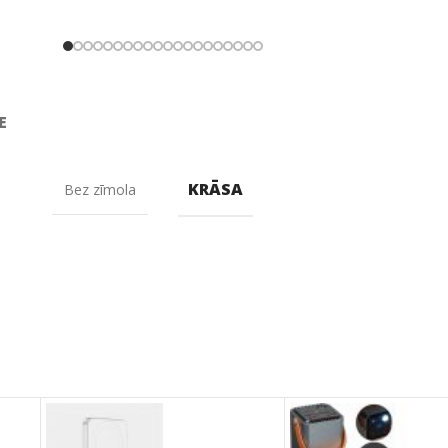
E
KRĀSA
Bez zīmola