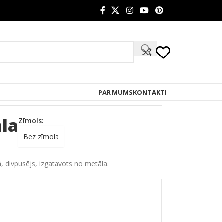
PAR MUMS
KONTAKTI
āla
Zīmols:
Bez zīmola
, divpusējs, izgatavots no metāla.