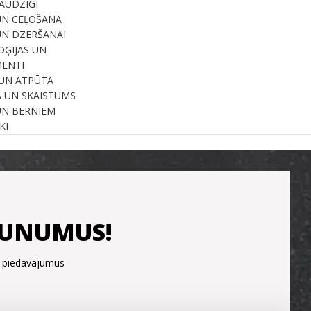
RAUDZĪGI
UN CEĻOŠANA
UN DZERŠANAI
ĢIJAS UN
ENTI
UN ATPŪTA
A UN SKAISTUMS
UN BĒRNIEM
KI
JAUNUMUS!
s piedāvājumus