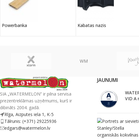
Powerbanka
Kabatas nazis
WM
JAUNUMI
WATER
SIA „WATERMELON” ir pilna servisa
VID A 
prezentreklāmas uzņēmums, kurš ir
dibināts 2004. gadā.
Rīga, Aizputes iela 1, K-5
Tālrunis: (+371) 29225936
edgars@watermelon.lv