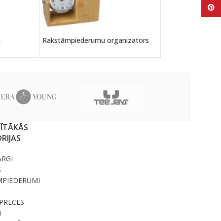
Pinte
Gaisa atsvaidzinā
h
Rakstāmpiederumu organizators
SĪTĀKĀS
RIJAS
ARGI
S
MPIEDERUMI
PRECES
I