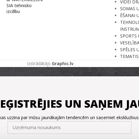
VIDEI D
SIA tehnisko
SOMAS 
izcilību
ĒŠANAI 
TEHNOLO
INSTRUM
SPORTS 
VESELĪB
SPĒLES 
TEMATIS
Izstrādātājs
Graphic.lv
.
REĢISTRĒJIES UN SAŅEM 
, kas uzzina par mūsu jaunākajām tendencēm un saņemiet ekskluzīvu