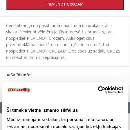
PIEVIENOT GROZAM
Cena atkarīga no pasūtījuma daudzuma un drukas krāsu
skaita. Pievienot vēlmēm Ja Jūs interesē šis produkts, tad
nospiediet PIEVIENOT Grozam, Aplūkojiet citus
prezentreklāmas priekšmetus un ja Jūs tie interesē, tad
nospiediet PIEVIENOT GROZAM. Dodieties uz sadaļu GROZS
un nosūtiet mums pieprasījumu.
Salīdzināt
Citu zīmolu preces:
Šī tīmekļa vietne izmanto sīkfailus
Mēs izmantojam sīkfailus, lai personalizētu saturu un
reklāmas, nodrošinātu sociālo saziņas līdzekļu funkcijas