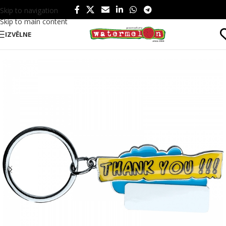
Skip to navigation
Skip to main content
IZVĒLNE
Sākums
/
Produkti
/
Tehnoloģijas un instrumenti
/
Instrumenti