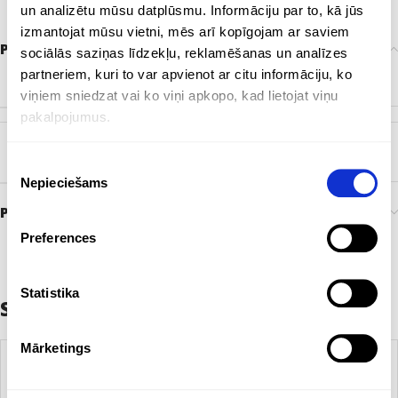
un analizētu mūsu datplūsmu. Informāciju par to, kā jūs
izmantojat mūsu vietni, mēs arī kopīgojam ar saviem
Papildu informācija
sociālās saziņas līdzekļu, reklamēšanas un analīzes
partneriem, kuri to var apvienot ar citu informāciju, ko
KRĀSA
Gaiši zils
,
Zaļš
viņiem sniedzat vai ko viņi apkopo, kad lietojat viņu
pakalpojumus.
ZĪMOLS
Bez zīmola
Piekrišanas
Nepieciešams
izvēle
Preces pasūtīšana un piegāde
Preferences
Statistika
Saistītie produkti
Mārketings