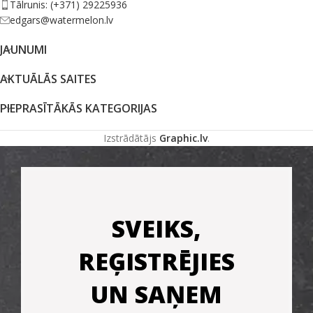
Tālrunis: (+371) 29225936
edgars@watermelon.lv
JAUNUMI
AKTUĀLĀS SAITES
PIEPRASĪTĀKĀS KATEGORIJAS
Izstrādātājs
Graphic.lv
.
SVEIKS,
REĢISTRĒJIES
UN SAŅEM