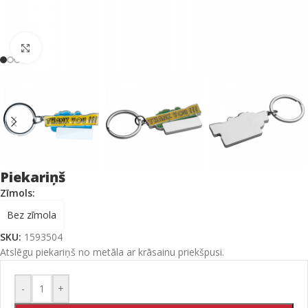
Click to enlarge
Piekariņš
Zīmols:
Bez zīmola
SKU:
1593504
Atslēgu piekariņš no metāla ar krāsainu priekšpusi.
-
+