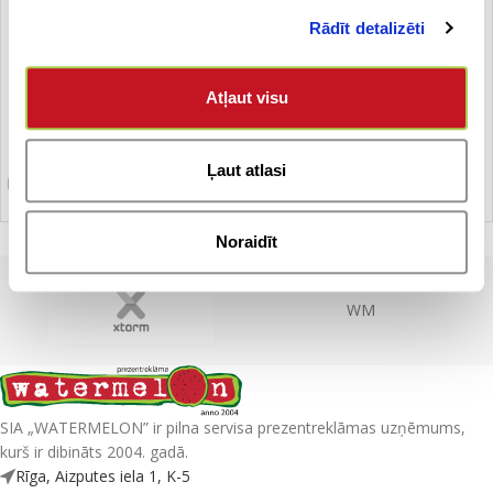
Rādīt detalizēti
Atļaut visu
Ļaut atlasi
Lādētājs
Noraidīt
WM
SIA „WATERMELON” ir pilna servisa prezentreklāmas uzņēmums,
kurš ir dibināts 2004. gadā.
Rīga, Aizputes iela 1, K-5