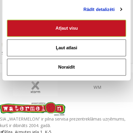
Rādīt detalizēti
Atļaut visu
Ļaut atlasi
Sporta maisiņš
Noraidīt
WM
SIA „WATERMELON” ir pilna servisa prezentreklāmas uzņēmums,
kurš ir dibināts 2004. gadā.
Rīga, Aizputes iela 1, K-5