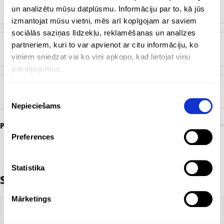
un analizētu mūsu datplūsmu. Informāciju par to, kā jūs
ZĪMOLS
Bez zīmola
izmantojat mūsu vietni, mēs arī kopīgojam ar saviem
sociālās saziņas līdzekļu, reklamēšanas un analīzes
partneriem, kuri to var apvienot ar citu informāciju, ko
KRĀSA
Gaiši zils
,
Sarkans
viņiem sniedzat vai ko viņi apkopo, kad lietojat viņu
pakalpojumus.
TEKSTILA MATERIĀLS
Flīss
Piekrišanas
Nepieciešams
izvēle
Preces pasūtīšana un piegāde
Preferences
Statistika
Saistītie produkti
Mārketings