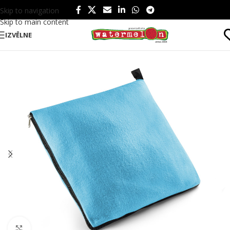
Skip to navigation
Skip to main content
IZVĒLNE
Sākums
/
Produkti
/
Sports un atpūta
/
Atpūta
/
Piknikam
Click to enlarge