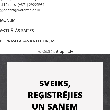
Tālrunis: (+371) 29225936
edgars@watermelon.lv
JAUNUMI
AKTUĀLĀS SAITES
PIEPRASĪTĀKĀS KATEGORIJAS
Izstrādātājs
Graphic.lv
.
SVEIKS,
REĢISTRĒJIES
UN SAŅEM