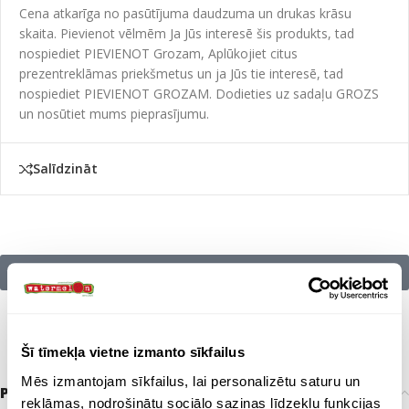
Cena atkarīga no pasūtījuma daudzuma un drukas krāsu
skaita. Pievienot vēlmēm Ja Jūs interesē šis produkts, tad
nospiediet PIEVIENOT Grozam, Aplūkojiet citus
prezentreklāmas priekšmetus un ja Jūs tie interesē, tad
nospiediet PIEVIENOT GROZAM. Dodieties uz sadaļu GROZS
un nosūtiet mums pieprasījumu.
Salīdzināt
Citu zīmolu preces:
Šī tīmekļa vietne izmanto sīkfailus
Mēs izmantojam sīkfailus, lai personalizētu saturu un
Papildu informācija
reklāmas, nodrošinātu sociālo saziņas līdzekļu funkcijas