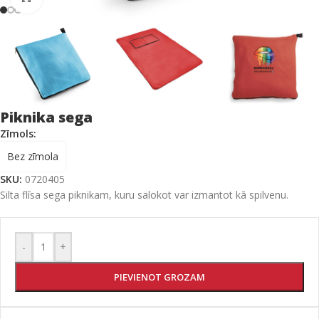
Piknika sega
Zīmols:
Bez zīmola
SKU:
0720405
Silta flīsa sega piknikam, kuru salokot var izmantot kā spilvenu.
-
+
PIEVIENOT GROZAM